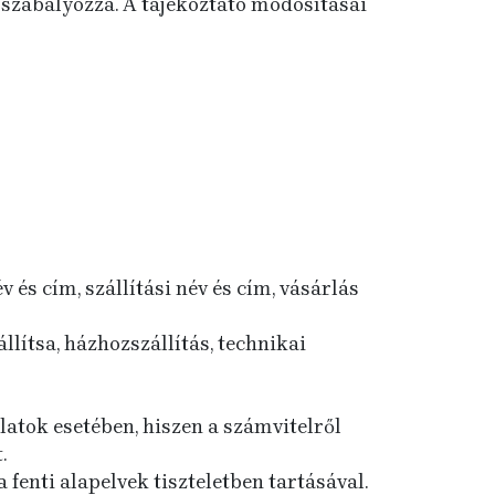
t szabályozza. A tájékoztató módosításai
 és cím, szállítási név és cím, vásárlás
llítsa, házhozszállítás, technikai
ylatok esetében, hiszen a számvitelről
.
fenti alapelvek tiszteletben tartásával.