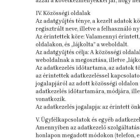
azzal a következményekkel jár, hogy ne
IV. Közösségi oldalak
Az adatgyűjtés ténye, a kezelt adatok 
regisztrált neve, illetve a felhasználó n
Az érintettek köre: Valamennyi érintett
oldalakon, és „lájkolta” a weboldalt.
Az adatgyűjtés célja: A közösségi olda
weboldalnak a megosztása, illetve „lájko
Az adatkezelés időtartama, az adatok t
az érintettek adatkezeléssel kapcsolatos
jogalapjáról az adott közösségi oldalon 
adatkezelés időtartamára, módjára, ille
vonatkozik.
Az adatkezelés jogalapja: az érintett ö
V. Ügyfélkapcsolatok és egyéb adatkeze
Amennyiben az adatkezelő szolgáltatása
honlapon megadott módokon (telefon, e-m