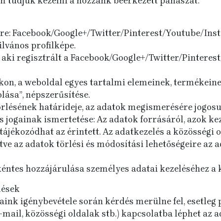
m tudjuk kezelni a hozzánk beérkezett panaszát.
köre: Facebook/Google+/Twitter/Pinterest/Youtube/Ins
yilvános profilképe.
, aki regisztrált a Facebook/Google+/Twitter/Pintere
lakon, a weboldal egyes tartalmi elemeinek, termékei
lása”, népszerűsítése.
örlésének határideje, az adatok megismerésére jogosu
 jogainak ismertetése: Az adatok forrásáról, azok keze
tájékozódhat az érintett. Az adatkezelés a közösségi 
tve az adatok törlési és módosítási lehetőségeire az 
nkéntes hozzájárulása személyes adatai kezeléséhez a 
lések
ink igénybevétele során kérdés merülne fel, esetleg p
ail, közösségi oldalak stb.) kapcsolatba léphet az a