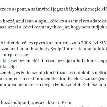
kezdés a) pont, a számviteli jogszabályoknak megfelelő 
Ön hozzájárulásán alapul, köteles a személyes adatoka
dása azzal a következményekkel jár, hogy nem tudjuk a
eltételeiről és egyes korlátairól szóló 2008. évi XLVI
hozzájárulhat ahhoz, hogy Szolgáltató reklámajánlata
in megkeresse.
elkezéseit szem előtt tartva hozzájárulhat ahhoz, ho
 kezelje.
netet, és Felhasználó korlátozás és indokolás nélkül
tó minden – a reklámüzenetek küldéséhez szükséges –
nlataival nem keresi meg a Felhasználót. Felhasználó
atkozás időpontja, és az akkori IP cím