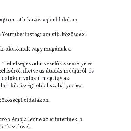
tagram stb. közösségi oldalakon
st/Youtube/Instagram stb. közösségi
nek, akcióinak vagy magának a
lt lehetséges adatkezelők személye és
léséről, illetve az átadás módjáról, és
oldalakon valósul meg, így az
adott közösségi oldal szabályozása
közösségi oldalakon.
roblémája lenne az érintettnek, a
datkezelővel.