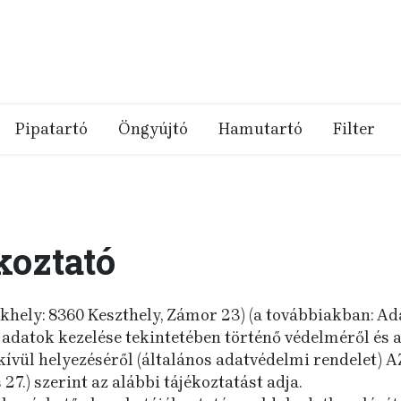
Pipatartó
Öngyújtó
Hamutartó
Filter
koztató
zékhely: 8360 Keszthely, Zámor 23) (a továbbiakban: Ad
datok kezelése tekintetében történő védelméről és a
n kívül helyezéséről (általános adatvédelmi rendel
7.) szerint az alábbi tájékoztatást adja.