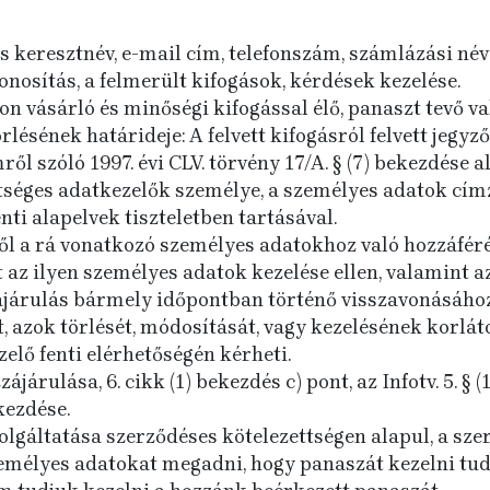
s keresztnév, e-mail cím, telefonszám, számlázási név
onosítás, a felmerült kifogások, kérdések kezelése.
n vásárló és minőségi kifogással élő, panaszt tevő va
lésének határideje: A felvett kifogásról felvett jegyző
l szóló 1997. évi CLV. törvény 17/A. § (7) bekezdése al
séges adatkezelők személye, a személyes adatok címz
ti alapelvek tiszteletben tartásával.
ől a rá vonatkozó személyes adatokhoz való hozzáférés
 az ilyen személyes adatok kezelése ellen, valamint a
járulás bármely időpontban történő visszavonásához
 azok törlését, módosítását, vagy kezelésének korlát
elő fenti elérhetőségén kérheti.
zájárulása, 6. cikk (1) bekezdés c) pont, az Infotv. 5. §
ekezdése.
olgáltatása szerződéses kötelezettségen alapul, a sze
zemélyes adatokat megadni, hogy panaszát kezelni tud