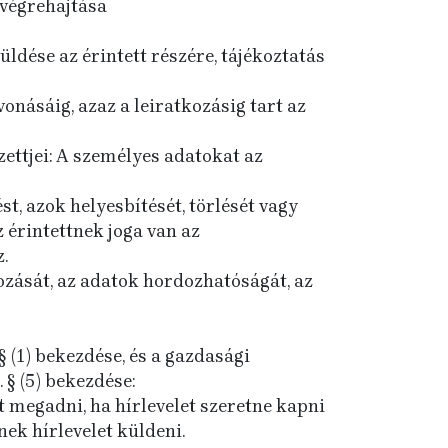
t végrehajtása
ldése az érintett részére, tájékoztatás
onásáig, azaz a leiratkozásig tart az
ettjei: A személyes adatokat az
t, azok helyesbítését, törlését vagy
z érintettnek joga van az
.
ozását, az adatok hordozhatóságát, az
 § (1) bekezdése, és a gazdasági
 § (5) bekezdése:
t megadni, ha hírlevelet szeretne kapni
ek hírlevelet küldeni.