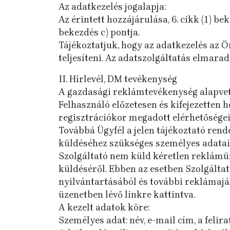
Az adatkezelés jogalapja:
Az érintett hozzájárulása, 6. cikk (1) be
bekezdés c) pontja.
Tájékoztatjuk, hogy az adatkezelés az 
teljesíteni. Az adatszolgáltatás elmara
II. Hírlevél, DM tevékenység
A gazdasági reklámtevékenység alapvető f
Felhasználó előzetesen és kifejezetten 
regisztrációkor megadott elérhetősége
Továbbá Ügyfél a jelen tájékoztató rend
küldéséhez szükséges személyes adatait
Szolgáltató nem küld kéretlen reklámüze
küldéséről. Ebben az esetben Szolgálta
nyilvántartásából és további reklámajá
üzenetben lévő linkre kattintva.
A kezelt adatok köre:
Személyes adat: név, e-mail cím, a felir