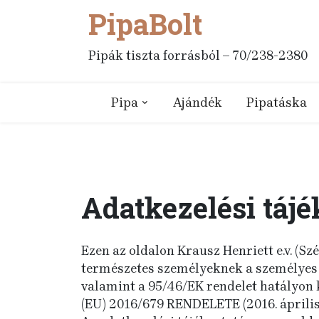
PipaBolt
Skip
to
content
Pipák tiszta forrásból – 70/238-2380
Pipa
Ajándék
Pipatáska
Adatkezelési tájé
Ezen az oldalon Krausz Henriett e.v. (S
természetes személyeknek a személyes a
valamint a 95/46/EK rendelet hatályo
(EU) 2016/679 RENDELETE (2016. április 2