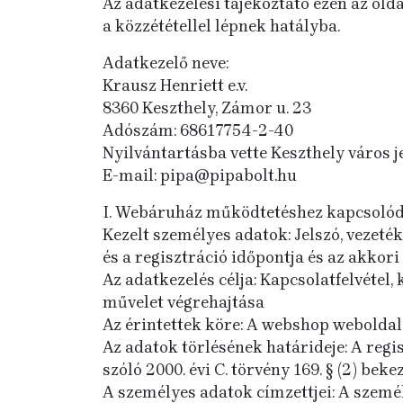
Az adatkezelési tájékoztató ezen az old
a közzététellel lépnek hatályba.
Adatkezelő neve:
Krausz Henriett e.v.
8360 Keszthely, Zámor u. 23
Adószám: 68617754-2-40
Nyilvántartásba vette Keszthely város j
E-mail: pipa@pipabolt.hu
I. Webáruház működtetéshez kapcsolód
Kezelt személyes adatok: Jelszó, vezeték
és a regisztráció időpontja és az akkori
Az adatkezelés célja: Kapcsolatfelvétel,
művelet végrehajtása
Az érintettek köre: A webshop weboldalo
Az adatok törlésének határideje: A regis
szóló 2000. évi C. törvény 169. § (2) bek
A személyes adatok címzettjei: A személ