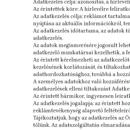
Adatkezelés célja: azonosítás, a hírlevé
Az érintettek köre: A hírlevélre felirat
Az adatkezelés célja: reklámot tartalma
nyújtása az aktuális információkról, ter
Az adatkezelés időtartama, az adatok tö
adatkezelés.
Az adatok megismerésére jogosult lehet
adatkezelő munkatársai kezelhetik, a fen
Az érintett kérelmezheti az adatkezelőt
kezelésének korlátozását, és tiltakozhat
adathordozhatósághoz, továbbá a hozzá
A személyes adatokhoz való hozzáférést,
adatkezelések elleni tiltakozást Adatkez
Az érintett bármikor, ingyenesen leiratk
Az adatkezelés jogalapja: az érintett hozz
reklámtevékenység alapvető feltételeiről 
Tájékoztatjuk, hogy az adatkezelés az Ö
tőlünk. Az adatszolgáltatás elmaradása