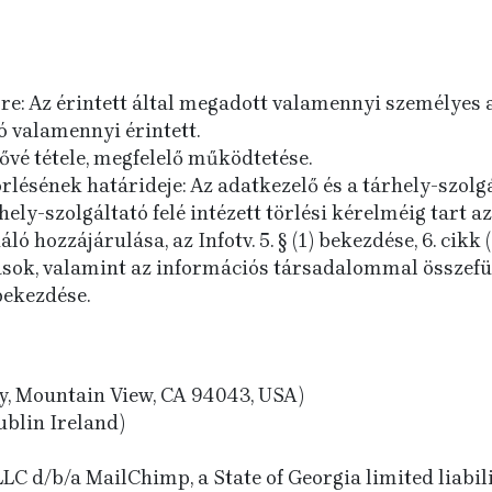
öre: Az érintett által megadott valamennyi személyes 
ó valamennyi érintett.
tővé tétele, megfelelő működtetése.
rlésének határideje: Az adatkezelő és a tárhely-szol
ely-szolgáltató felé intézett törlési kérelméig tart az
ó hozzájárulása, az Infotv. 5. § (1) bekezdése, 6. cikk (
ások, valamint az információs társadalommal összefü
 bekezdése.
, Mountain View, CA 94043, USA)
ublin Ireland)
LC d/b/a MailChimp, a State of Georgia limited liabi