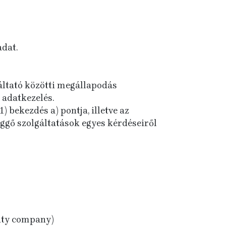
adat.
gáltató közötti megállapodás
 adatkezelés.
1) bekezdés a) pontja, illetve az
ggő szolgáltatások egyes kérdéseiről
lity company)