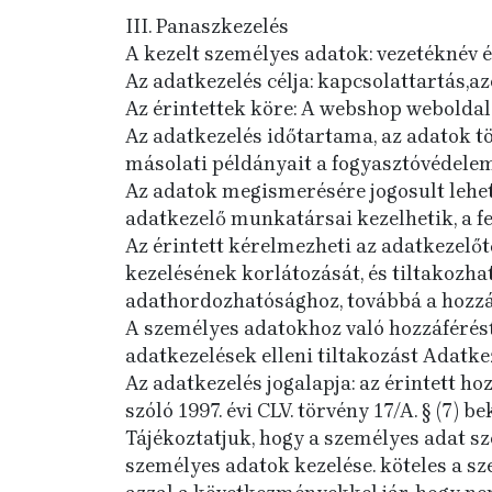
III. Panaszkezelés
A kezelt személyes adatok: vezetéknév é
Az adatkezelés célja: kapcsolattartás,az
Az érintettek köre: A webshop weboldalo
Az adatkezelés időtartama, az adatok tör
másolati példányait a fogyasztóvédelemrő
Az adatok megismerésére jogosult lehet
adatkezelő munkatársai kezelhetik, a fen
Az érintett kérelmezheti az adatkezelőt
kezelésének korlátozását, és tiltakozhat
adathordozhatósághoz, továbbá a hozzá
A személyes adatokhoz való hozzáférést,
adatkezelések elleni tiltakozást Adatkez
Az adatkezelés jogalapja: az érintett hoz
szóló 1997. évi CLV. törvény 17/A. § (7) b
Tájékoztatjuk, hogy a személyes adat sz
személyes adatok kezelése. köteles a s