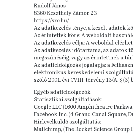
Rudolf János
8360 Keszthely Zámor 23
https://src.hu/
Az adatkezelés ténye, a kezelt adatok k
Az érintettek köre: A weboldalt használ
Az adatkezelés célja: A weboldal elérhe
Az adatkezelés időtartama, az adatok tö
megszűnéséig, vagy az érintettnek a tárh
Az adatfeldolgozás jogalapja: a Felhasznál
elektronikus kereskedelemi szolgáltat
szóló 2001. évi CVIII. törvény 13/A. § (3)
Egyéb adatfeldolgozók
Statisztikai szolgáltatások:
Google LLC (1600 Amphitheatre Parkway
Facebook Inc. (4 Grand Canal Square, D
Hírlevélküldő szolgáltatás:
Mailchimp, (The Rocket Science Group L