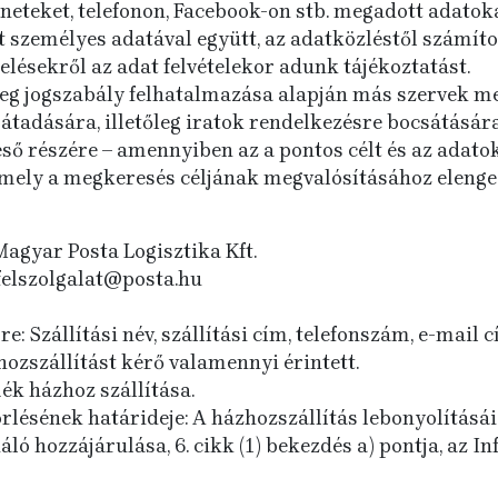
neteket, telefonon, Facebook-on stb. megadott adatok
zemélyes adatával együtt, az adatközléstől számított l
elésekről az adat felvételekor adunk tájékoztatást.
őleg jogszabály felhatalmazása alapján más szervek me
 átadására, illetőleg iratok rendelkezésre bocsátására
ső részére – amennyiben az a pontos célt és az adatok
amely a megkeresés céljának megvalósításához elenge
agyar Posta Logisztika Kft.
felszolgalat@posta.hu
e: Szállítási név, szállítási cím, telefonszám, e-mail c
hozszállítást kérő valamennyi érintett.
ék házhoz szállítása.
rlésének határideje: A házhozszállítás lebonyolításáig
ó hozzájárulása, 6. cikk (1) bekezdés a) pontja, az Info