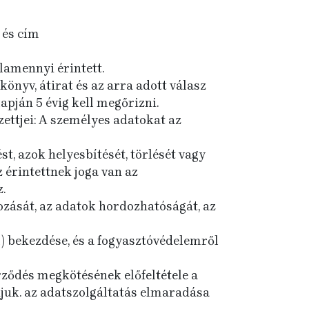
 és cím
lamennyi érintett.
könyv, átirat és az arra adott válasz
apján 5 évig kell megőrizni.
ettjei: A személyes adatokat az
t, azok helyesbítését, törlését vagy
z érintettnek joga van az
.
ozását, az adatok hordozhatóságát, az
 (1) bekezdése, és a fogyasztóvédelemről
rződés megkötésének előfeltétele a
juk. az adatszolgáltatás elmaradása