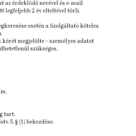
at az érdeklődő nevével és e-mail
egfeljebb 2 év elteltével törli.
gkeresése esetén a Szolgáltató köteles
.
 körét megjelölte – személyes adatot
dhetetlenül szükséges.
ím.
 tart.
tv. 5. § (1) bekezdése.