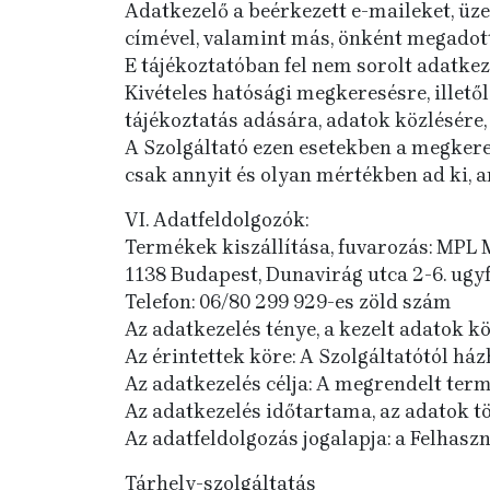
Adatkezelő a beérkezett e-maileket, üze
címével, valamint más, önként megadott s
E tájékoztatóban fel nem sorolt adatkez
Kivételes hatósági megkeresésre, illet
tájékoztatás adására, adatok közlésére,
A Szolgáltató ezen esetekben a megkere
csak annyit és olyan mértékben ad ki, 
VI. Adatfeldolgozók:
Termékek kiszállítása, fuvarozás: MPL M
1138 Budapest, Dunavirág utca 2-6. ugy
Telefon: 06/80 299 929-es zöld szám
Az adatkezelés ténye, a kezelt adatok kör
Az érintettek köre: A Szolgáltatótól ház
Az adatkezelés célja: A megrendelt term
Az adatkezelés időtartama, az adatok tö
Az adatfeldolgozás jogalapja: a Felhasznál
Tárhely-szolgáltatás