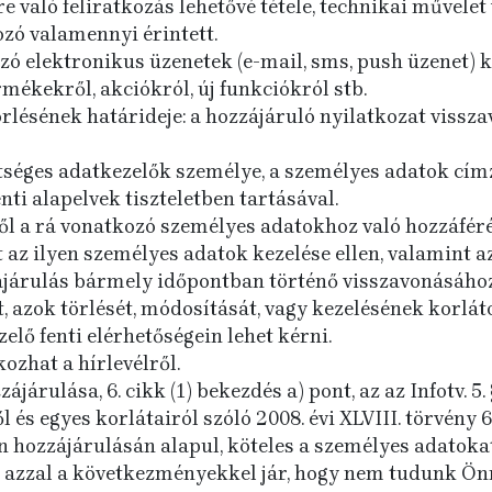
lre való feliratkozás lehetővé tétele, technikai művele
kozó valamennyi érintett.
zó elektronikus üzenetek (e-mail, sms, push üzenet) kü
mékekről, akciókról, új funkciókról stb.
rlésének határideje: a hozzájáruló nyilatkozat visszav
séges adatkezelők személye, a személyes adatok címz
ti alapelvek tiszteletben tartásával.
ől a rá vonatkozó személyes adatokhoz való hozzáférés
 az ilyen személyes adatok kezelése ellen, valamint a
járulás bármely időpontban történő visszavonásához
 azok törlését, módosítását, vagy kezelésének korlát
elő fenti elérhetőségein lehet kérni.
ozhat a hírlevélről.
ájárulása, 6. cikk (1) bekezdés a) pont, az az Infotv. 5.
és egyes korlátairól szóló 2008. évi XLVIII. törvény 6.
n hozzájárulásán alapul, köteles a személyes adatoka
 azzal a következményekkel jár, hogy nem tudunk Önn