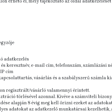
alon érhető el, mely tájékoztató az oldal adatkezelésé
egyzője
ó adatkezelés
 és keresztnév, e-mail cím, telefonszám, számlázási név
 IP cím
 kapcsolattartás, vásárlás és a szabályszerű számla kiá
n regisztrált/vásárló valamennyi érintett.
ztráció törlésével azonnal. Kivéve a számviteli bizon
ezdése alapján 8 évig meg kell őrizni ezeket az adatokat
yes adatokat az adatkezelő munkatársai kezelhetik, a 