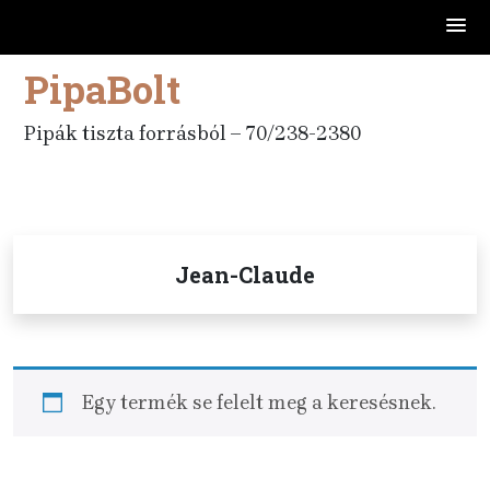
PipaBolt
Skip
to
content
Pipák tiszta forrásból – 70/238-2380
Jean-Claude
Egy termék se felelt meg a keresésnek.