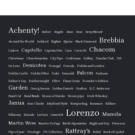
Achenty!
Amber
Angelo
Anne
Aran
Army Mount
Brebbia
Around the World
Ashford
BigBen
Bjarne
Black Diamond
Chacom
Capitello
Cadore
Captain Pete
Cara
Cavicchi
Christmas
Churchwarden
City Pipe
Craftsman
Dalkey
Danske Club
DB
Denicotea
De Luxe
Donegal
Dracula
Dublin and London
Falcon
Dublin Castle
Dublin Filter
Duke
Emerald
Fantasie
Father's Day
Featherweight
Filtro
Flame Grain
Founder's Edition
Garden
Georg Jensen
Golden Danish
Grafton
H. C. Andersen
Hand Cut
Hand Made
House of Smoke
House pipe
Irish Whiskey
Janua
Jean-Claude
Jekyll and Hyde
Kemperling
Kenmare
Kildare
Lorenzo
Manola
Killarney
Kinsale
Lectura
Limerick
Martin Wess
Mastro De Paja
Michl Alpenleder
Night and Day
Peterson
Rattray's
Pipe of year
Prestigio
PS Collection
Relief
Rock of Cashel