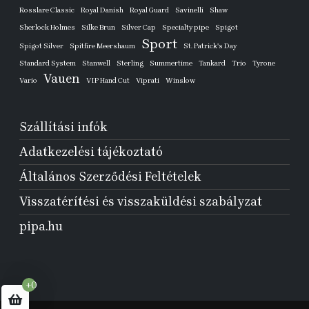
Rosslare Classic
Royal Danish
Royal Guard
Savinelli
Shaw
Sherlock Holmes
Silke Brun
Silver Cap
Specialty pipe
Spigot
Sport
Spigot Silver
Spitfire Meershaum
St. Patrick's Day
Standard System
Stanwell
Sterling
Summertime
Tankard
Trio
Tyrone
Vauen
Vario
VIP Hand Cut
Viprati
Winslow
Szállítási infók
Adatkezelési tájékoztató
Általános Szerződési Feltételek
Visszatérítési és visszaküldési szabályzat
pipa.hu
+0