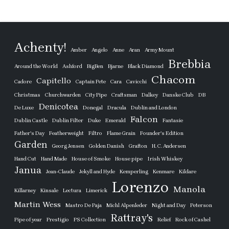
Achenty!
Amber
Angelo
Anne
Aran
Army Mount
Brebbia
Around the World
Ashford
BigBen
Bjarne
Black Diamond
Chacom
Capitello
Cadore
Captain Pete
Cara
Cavicchi
Christmas
Churchwarden
City Pipe
Craftsman
Dalkey
Danske Club
DB
Denicotea
De Luxe
Donegal
Dracula
Dublin and London
Falcon
Dublin Castle
Dublin Filter
Duke
Emerald
Fantasie
Father's Day
Featherweight
Filtro
Flame Grain
Founder's Edition
Garden
Georg Jensen
Golden Danish
Grafton
H. C. Andersen
Hand Cut
Hand Made
House of Smoke
House pipe
Irish Whiskey
Janua
Jean-Claude
Jekyll and Hyde
Kemperling
Kenmare
Kildare
Lorenzo
Manola
Killarney
Kinsale
Lectura
Limerick
Martin Wess
Mastro De Paja
Michl Alpenleder
Night and Day
Peterson
Rattray's
Pipe of year
Prestigio
PS Collection
Relief
Rock of Cashel