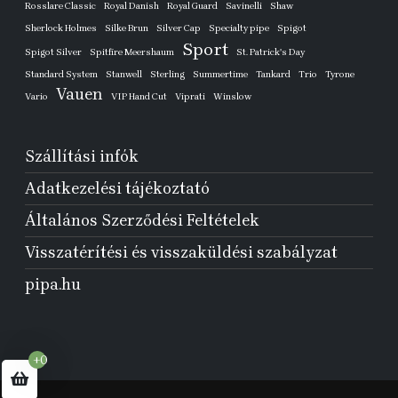
Rosslare Classic
Royal Danish
Royal Guard
Savinelli
Shaw
Sherlock Holmes
Silke Brun
Silver Cap
Specialty pipe
Spigot
Sport
Spigot Silver
Spitfire Meershaum
St. Patrick's Day
Standard System
Stanwell
Sterling
Summertime
Tankard
Trio
Tyrone
Vauen
Vario
VIP Hand Cut
Viprati
Winslow
Szállítási infók
Adatkezelési tájékoztató
Általános Szerződési Feltételek
Visszatérítési és visszaküldési szabályzat
pipa.hu
+0