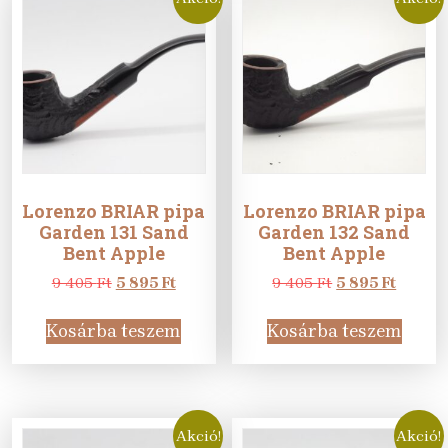
Lorenzo BRIAR pipa
Lorenzo BRIAR pipa
Garden 131 Sand
Garden 132 Sand
Bent Apple
Bent Apple
Original
Current
Original
Curren
9 405
Ft
5 895
Ft
9 405
Ft
5 895
Ft
price
price
price
price
was:
is:
was:
is:
Kosárba teszem
Kosárba teszem
9
5
9
5
405 Ft.
895 Ft.
405 Ft.
895 Ft.
Akció!
Akció!