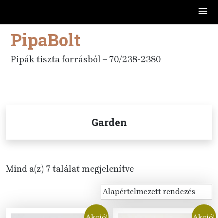
PipaBolt
Skip
to
content
Pipák tiszta forrásból – 70/238-2380
Garden
Mind a(z) 7 találat megjelenítve
Akció!
Akció!