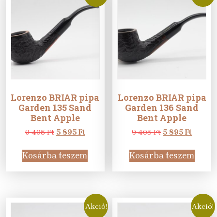
Lorenzo BRIAR pipa
Lorenzo BRIAR pipa
Garden 135 Sand
Garden 136 Sand
Bent Apple
Bent Apple
Original
Current
Original
Curren
9 405
Ft
5 895
Ft
9 405
Ft
5 895
Ft
price
price
price
price
was:
is:
was:
is:
Kosárba teszem
Kosárba teszem
9
5
9
5
405 Ft.
895 Ft.
405 Ft.
895 Ft.
Akció!
Akció!