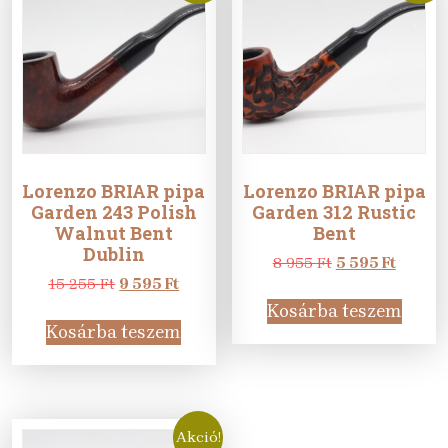
Lorenzo BRIAR pipa
Lorenzo BRIAR pipa
Garden 243 Polish
Garden 312 Rustic
Walnut Bent
Bent
Dublin
Original
Curren
8 955
Ft
5 595
Ft
Original
Current
price
price
15 255
Ft
9 595
Ft
price
price
was:
is:
Kosárba teszem
was:
is:
8
5
Kosárba teszem
15
9
955 Ft.
595 Ft.
255 Ft.
595 Ft.
Akció!