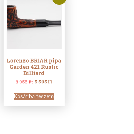
Lorenzo BRIAR pipa
Garden 421 Rustic
Billiard
Original
Current
8 955
Ft
5 595
Ft
price
price
was:
is:
Kosárba teszem
8
5
955 Ft.
595 Ft.