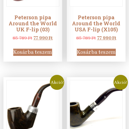
Peterson pipa
Peterson pipa
Around the World
Around the World
UK F-lip (03)
USA F-lip (X105)
Original
Current
Original
Curre
85 789
Ft
77 990
Ft
85 789
Ft
77 990
Ft
price
price
price
price
was:
is:
was:
is:
Kosárba teszem
Kosárba teszem
85
77
85
77
789 Ft.
990 Ft.
789 Ft.
990 Ft
Akció!
Akció!