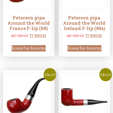
Peterson pipa
Peterson pipa
Around the World
Around the World
France F-lip (68)
Ireland F-lip (80s)
Original
Current
Original
Curre
85 789
Ft
77 990
Ft
85 789
Ft
77 990
Ft
price
price
price
price
was:
is:
was:
is:
Kosárba teszem
Kosárba teszem
85
77
85
77
789 Ft.
990 Ft.
789 Ft.
990 Ft
Akció!
Akció!