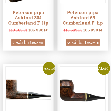
Peterson pipa
Peterson pipa
Ashford 304
Ashford 69
Cumberland F-lip
Cumberland F-lip
Original
Current
Original
Curr
116 589
Ft
105 990
Ft
116 589
Ft
105 990
Ft
price
price
price
pric
was:
is:
was:
is:
Kosárba teszem
Kosárba teszem
116
105
116
105
589 Ft.
990 Ft.
589 Ft.
990 F
Akció!
Akció!