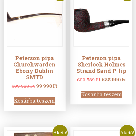
Peterson pipa
Peterson pipa
Churchwarden
Sherlock Holmes
Ebony Dublin
Strand Sand P-lip
SMTD
Original
Curr
699 589
Ft
635 990
Ft
Original
Current
price
pric
109 989
Ft
99 990
Ft
price
price
was:
is:
Kosárba teszem
was:
is:
699
635
Kosárba teszem
109
99
589 Ft.
990 
989 Ft.
990 Ft.
Akció!
Akció!