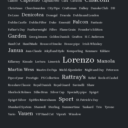
Capitello
Cadore
Captain Pete
Cara
Cavicchi
Christmas
Churchwarden
City Pipe
Craftsman
Dalkey
Danske Club
DB
Denicotea
De Luxe
Donegal
Dracula
Dublin and London
Falcon
Dublin Castle
Dublin Filter
Duke
Emerald
Fantasie
Father's Day
Featherweight
Filtro
Flame Grain
Founder's Edition
Garden
Georg Jensen
Golden Danish
Grafton
H. C. Andersen
Hand Cut
Hand Made
House of Smoke
House pipe
Irish Whiskey
Janua
Jean-Claude
Jekyll and Hyde
Kemperling
Kenmare
Kildare
Lorenzo
Manola
Killarney
Kinsale
Lectura
Limerick
Martin Wess
Mastro De Paja
Michl Alpenleder
Night and Day
Peterson
Rattray's
Pipe of year
Prestigio
PS Collection
Relief
Rock of Cashel
Rosslare Classic
Royal Danish
Royal Guard
Savinelli
Shaw
Sherlock Holmes
Silke Brun
Silver Cap
Specialty pipe
Spigot
Sport
Spigot Silver
Spitfire Meershaum
St. Patrick's Day
Standard System
Stanwell
Sterling
Summertime
Tankard
Trio
Tyrone
Vauen
Vario
VIP Hand Cut
Viprati
Winslow