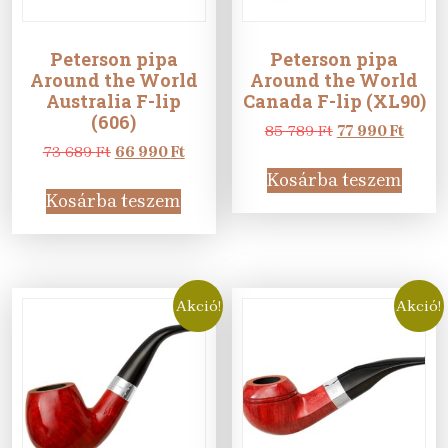
Peterson pipa
Peterson pipa
Around the World
Around the World
Australia F-lip
Canada F-lip (XL90)
(606)
Original
Curre
85 789
Ft
77 990
Ft
Original
Current
price
price
73 689
Ft
66 990
Ft
price
price
was:
is:
Kosárba teszem
was:
is:
85
77
Kosárba teszem
73
66
789 Ft.
990 Ft
689 Ft.
990 Ft.
Akció!
Akció!