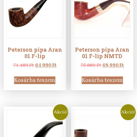
Peterson pipa Aran
Peterson pipa Aran
01 F-lip
01 F-lip NMTD
Original
Current
Original
Curre
71 489
Ft
64 990
Ft
75 889
Ft
68 990
Ft
price
price
price
price
was:
is:
was:
is:
Kosárba teszem
Kosárba teszem
71
64
75
68
489 Ft.
990 Ft.
889 Ft.
990 Ft
Akció!
Akció!