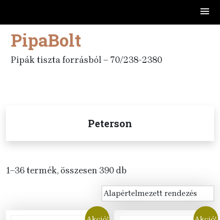
PipaBolt
Skip
to
content
Pipák tiszta forrásból – 70/238-2380
Peterson
1–36 termék, összesen 390 db
Akció!
Akció!