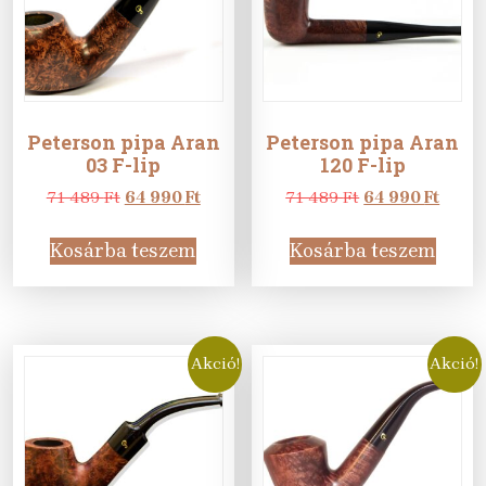
Peterson pipa Aran
Peterson pipa Aran
03 F-lip
120 F-lip
Original
Current
Original
Curre
71 489
Ft
64 990
Ft
71 489
Ft
64 990
Ft
price
price
price
price
was:
is:
was:
is:
Kosárba teszem
Kosárba teszem
71
64
71
64
489 Ft.
990 Ft.
489 Ft.
990 Ft
Akció!
Akció!