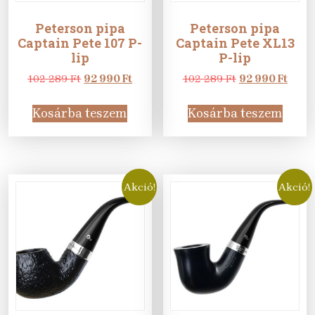
Peterson pipa
Peterson pipa
Captain Pete 107 P-
Captain Pete XL13
lip
P-lip
Original
Current
Original
Curr
102 289
Ft
92 990
Ft
102 289
Ft
92 990
Ft
price
price
price
price
was:
is:
was:
is:
Kosárba teszem
Kosárba teszem
102
92
102
92
289 Ft.
990 Ft.
289 Ft.
990 F
Akció!
Akció!