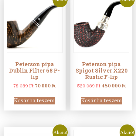
Peterson pipa
Peterson pipa
Dublin Filter 68 P-
Spigot Silver X220
lip
Rustic F-lip
Original
Current
Original
Curr
78 089
Ft
70 990
Ft
529 089
Ft
480 990
Ft
price
price
price
pric
was:
is:
was:
is:
Kosárba teszem
Kosárba teszem
78
70
529
480
089 Ft.
990 Ft.
089 Ft.
990 
Akció!
Akció!