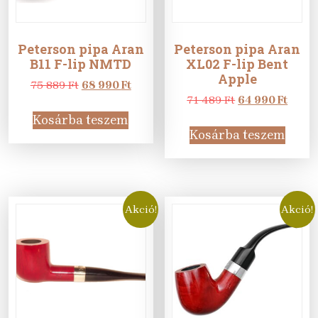
Peterson pipa Aran
Peterson pipa Aran
B11 F-lip NMTD
XL02 F-lip Bent
Apple
Original
Current
75 889
Ft
68 990
Ft
price
price
Original
Curre
71 489
Ft
64 990
Ft
was:
is:
price
price
Kosárba teszem
75
68
was:
is:
Kosárba teszem
889 Ft.
990 Ft.
71
64
489 Ft.
990 Ft
Akció!
Akció!