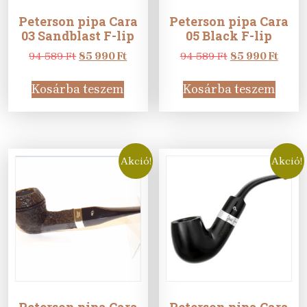
Peterson pipa Cara
Peterson pipa Cara
03 Sandblast F-lip
05 Black F-lip
Original
Current
Original
Curre
94 589
Ft
85 990
Ft
94 589
Ft
85 990
Ft
price
price
price
price
was:
is:
was:
is:
Kosárba teszem
Kosárba teszem
94
85
94
85
589 Ft.
990 Ft.
589 Ft.
990 Ft
Akció!
Akció!
Peterson pipa Cara
Peterson pipa Cara