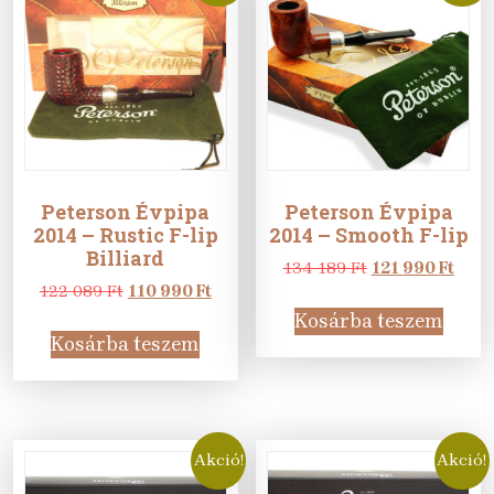
Peterson Évpipa
Peterson Évpipa
2014 – Rustic F-lip
2014 – Smooth F-lip
Billiard
Original
Curr
134 189
Ft
121 990
Ft
Original
Current
price
price
122 089
Ft
110 990
Ft
price
price
was:
is:
Kosárba teszem
was:
is:
134
121
Kosárba teszem
122
110
189 Ft.
990 F
089 Ft.
990 Ft.
Akció!
Akció!