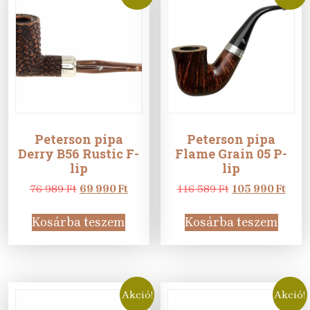
Peterson pipa
Peterson pipa
Derry B56 Rustic F-
Flame Grain 05 P-
lip
lip
Original
Current
Original
Curr
76 989
Ft
69 990
Ft
116 589
Ft
105 990
Ft
price
price
price
pric
was:
is:
was:
is:
Kosárba teszem
Kosárba teszem
76
69
116
105
989 Ft.
990 Ft.
589 Ft.
990 F
Akció!
Akció!