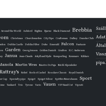
Száll
Brebbia
Around the World
Ashford
BigBen
Bjarne
Black Diamond
com
Adatk
Christmas
Churchwarden
City Pipe
Craftsman
Dalkey
Danske Club
Falcon
ondon
Dublin Castle
Dublin Filter
Duke
Emerald
Fantasie
Által
Garden
ion
Georg Jensen
Golden Danish
Grafton
H. C. Andersen
Vissz
Janua
key
Jean-Claude
Jekyll and Hyde
Kemperling
Kenmare
Kildare
pipa
Manola
Martin Wess
Mastro De Paja
Michl Alpenleder
Rattray's
Relief
Rock of Cashel
Rosslare Classic
Royal Danish
Sport
ver Cap
Specialty pipe
Spigot
Spigot Silver
Spitfire Meershaum
Vauen
time
Tankard
Trio
Tyrone
Vario
VIP Hand Cut
Viprati