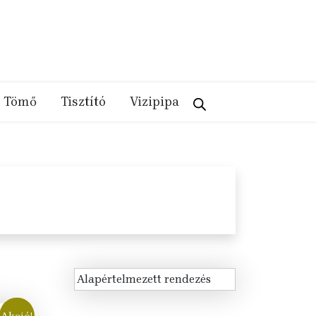
Tömő
Tisztító
Vizipipa
Akció!