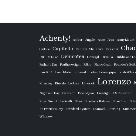
Achenty!
Amber
Angelo
Anne
Aran
Army Mount
Cha
Capitello
Cadore
Captain Pete
Cara
Cavicchi
Denicotea
DB
De Luxe
Donegal
Dracula
Dublin and L
Father's Day
Featherweight
Filtro
Flame Grain
Founder's Edit
Hand Cut
Hand Made
House of Smoke
House pipe
Irish Whis
Lorenzo
Killarney
Kinsale
Lectura
Limerick
Night and Day
Peterson
Pipe of year
Prestigio
PS Collection
Royal Guard
Savinelli
Shaw
Sherlock Holmes
Silke Brun
Sil
St. Patrick's Day
Standard System
Stanwell
Sterling
Summer
Winslow