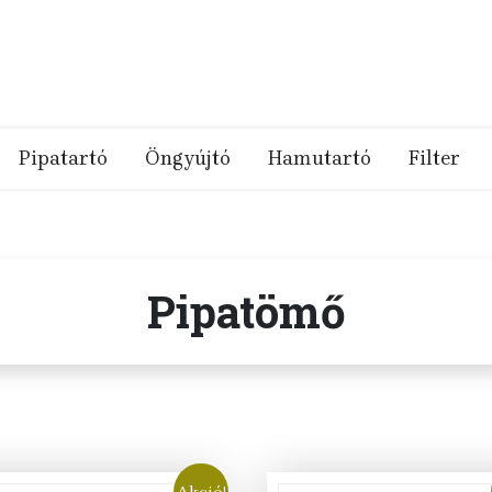
Pipatartó
Öngyújtó
Hamutartó
Filter
Pipatömő
Akció!