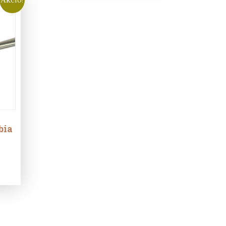
bia
ent
e
t.