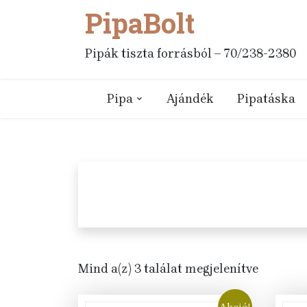
PipaBolt
Skip
to
content
Pipák tiszta forrásból – 70/238-2380
Pipa
Ajándék
Pipatáska
Mind a(z) 3 találat megjelenítve
Akció!