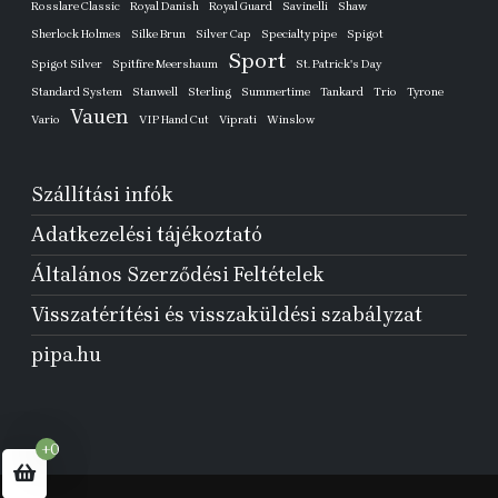
Rosslare Classic
Royal Danish
Royal Guard
Savinelli
Shaw
Sherlock Holmes
Silke Brun
Silver Cap
Specialty pipe
Spigot
Sport
Spigot Silver
Spitfire Meershaum
St. Patrick's Day
Standard System
Stanwell
Sterling
Summertime
Tankard
Trio
Tyrone
Vauen
Vario
VIP Hand Cut
Viprati
Winslow
Szállítási infók
Adatkezelési tájékoztató
Általános Szerződési Feltételek
Visszatérítési és visszaküldési szabályzat
pipa.hu
+0