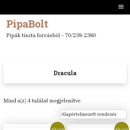
PipaBolt
Skip
to
content
Pipák tiszta forrásból – 70/238-2380
Dracula
Mind a(z) 4 találat megjelenítve
Akció!
Akció!