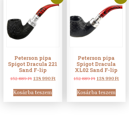
Peterson pipa
Peterson pipa
Spigot Dracula 221
Spigot Dracula
Sand F-lip
XL02 Sand F-lip
Original
Current
Original
Curr
152 889
Ft
138 990
Ft
152 889
Ft
138 990
Ft
price
price
price
pric
was:
is:
was:
is:
Kosárba teszem
Kosárba teszem
152
138
152
138
889 Ft.
990 Ft.
889 Ft.
990 F