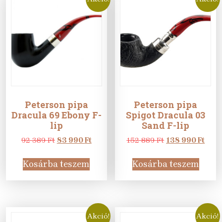
Peterson pipa
Peterson pipa
Dracula 69 Ebony F-
Spigot Dracula 03
lip
Sand F-lip
Original
Current
Original
Curr
92 389
Ft
83 990
Ft
152 889
Ft
138 990
Ft
price
price
price
pric
was:
is:
was:
is:
Kosárba teszem
Kosárba teszem
92
83
152
138
389 Ft.
990 Ft.
889 Ft.
990 F
Akció!
Akció!