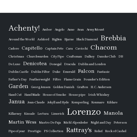
Achenty!
Amber
Angelo
Anne
Aran
Army Mount
Brebbia
Around the World
Ashford
BigBen
Bjarne
Black Diamond
Chacom
Capitello
Cadore
Captain Pete
Cara
Cavicchi
Christmas
Churchwarden
City Pipe
Craftsman
Dalkey
Danske Club
DB
Denicotea
De Luxe
Donegal
Dracula
Dublin and London
Falcon
Dublin Castle
Dublin Filter
Duke
Emerald
Fantasie
Father's Day
Featherweight
Filtro
Flame Grain
Founder's Edition
Garden
Georg Jensen
Golden Danish
Grafton
H. C. Andersen
Hand Cut
Hand Made
House of Smoke
House pipe
Irish Whiskey
Janua
Jean-Claude
Jekyll and Hyde
Kemperling
Kenmare
Kildare
Lorenzo
Manola
Killarney
Kinsale
Lectura
Limerick
Martin Wess
Mastro De Paja
Michl Alpenleder
Night and Day
Peterson
Rattray's
Pipe of year
Prestigio
PS Collection
Relief
Rock of Cashel