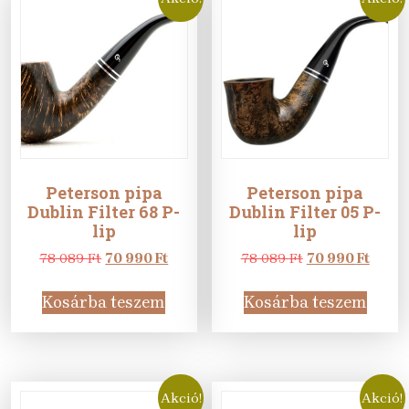
Peterson pipa
Peterson pipa
Dublin Filter 68 P-
Dublin Filter 05 P-
lip
lip
Original
Current
Original
Curre
78 089
Ft
70 990
Ft
78 089
Ft
70 990
Ft
price
price
price
price
was:
is:
was:
is:
Kosárba teszem
Kosárba teszem
78
70
78
70
089 Ft.
990 Ft.
089 Ft.
990 Ft
Akció!
Akció!