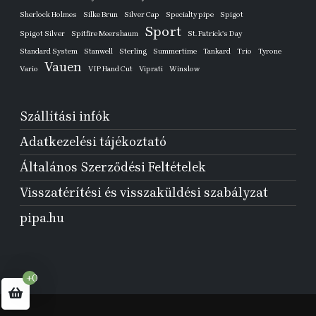
Sherlock Holmes
Silke Brun
Silver Cap
Specialty pipe
Spigot
Sport
Spigot Silver
Spitfire Meershaum
St. Patrick's Day
Standard System
Stanwell
Sterling
Summertime
Tankard
Trio
Tyrone
Vauen
Vario
VIP Hand Cut
Viprati
Winslow
Szállítási infók
Adatkezelési tájékoztató
Általános Szerződési Feltételek
Visszatérítési és visszaküldési szabályzat
pipa.hu
+0