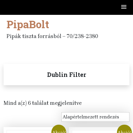
PipaBolt
Skip
to
content
Pipák tiszta forrásból – 70/238-2380
Dublin Filter
Mind a(z) 6 találat megjelenítve
Akció!
Akció!