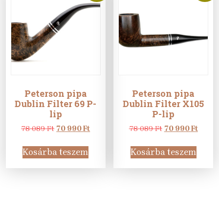
Peterson pipa
Peterson pipa
Dublin Filter 69 P-
Dublin Filter X105
lip
P-lip
Original
Current
Original
Curre
78 089
Ft
70 990
Ft
78 089
Ft
70 990
Ft
price
price
price
price
was:
is:
was:
is:
Kosárba teszem
Kosárba teszem
78
70
78
70
089 Ft.
990 Ft.
089 Ft.
990 Ft