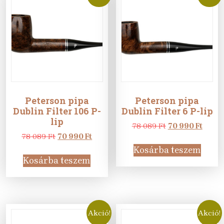
Peterson pipa
Peterson pipa
Dublin Filter 106 P-
Dublin Filter 6 P-lip
lip
Original
Curre
78 089
Ft
70 990
Ft
Original
Current
price
price
78 089
Ft
70 990
Ft
price
price
was:
is:
Kosárba teszem
was:
is:
78
70
Kosárba teszem
78
70
089 Ft.
990 Ft
089 Ft.
990 Ft.
Akció!
Akció!