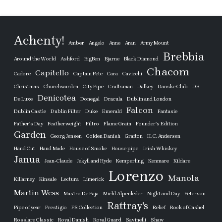
Achenty!
Amber
Angelo
Anne
Aran
Army Mount
Brebbia
Around the World
Ashford
BigBen
Bjarne
Black Diamond
Chacom
Capitello
Cadore
Captain Pete
Cara
Cavicchi
Christmas
Churchwarden
City Pipe
Craftsman
Dalkey
Danske Club
DB
Denicotea
De Luxe
Donegal
Dracula
Dublin and London
Falcon
Dublin Castle
Dublin Filter
Duke
Emerald
Fantasie
Father's Day
Featherweight
Filtro
Flame Grain
Founder's Edition
Garden
Georg Jensen
Golden Danish
Grafton
H. C. Andersen
Hand Cut
Hand Made
House of Smoke
House pipe
Irish Whiskey
Janua
Jean-Claude
Jekyll and Hyde
Kemperling
Kenmare
Kildare
Lorenzo
Manola
Killarney
Kinsale
Lectura
Limerick
Martin Wess
Mastro De Paja
Michl Alpenleder
Night and Day
Peterson
Rattray's
Pipe of year
Prestigio
PS Collection
Relief
Rock of Cashel
Rosslare Classic
Royal Danish
Royal Guard
Savinelli
Shaw