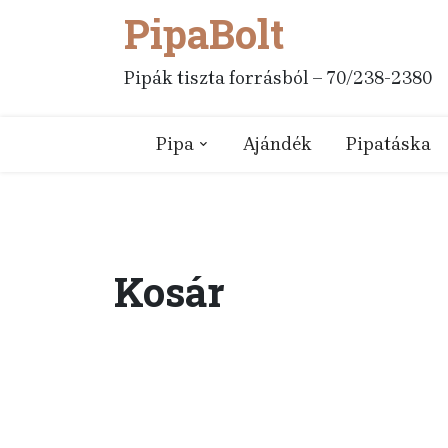
PipaBolt
Skip
to
content
Pipák tiszta forrásból – 70/238-2380
Pipa
Ajándék
Pipatáska
Kosár