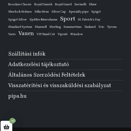
Rosslare Classic
Royal Danish
Royal Guard
Savinelli
Shaw
Sherlock Holmes
Silke Brun
Silver Cap
Specialty pipe
Spigot
Sport
Spigot Silver
Spitfire Meershaum
St. Patrick's Day
Standard System
Stanwell
Sterling
Summertime
Tankard
Trio
Tyrone
Vauen
Vario
VIP Hand Cut
Viprati
Winslow
Szállítási infók
Adatkezelési tájékoztató
Általános Szerződési Feltételek
Visszatérítési és visszaküldési szabályzat
pipa.hu
+0