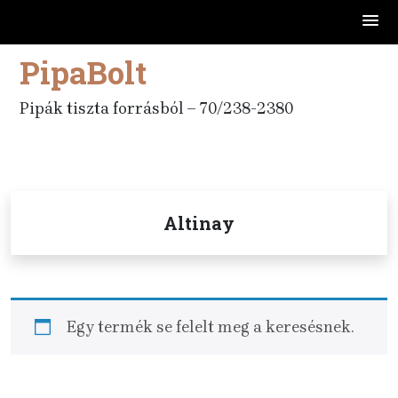
PipaBolt
Skip
to
content
Pipák tiszta forrásból – 70/238-2380
Altinay
Egy termék se felelt meg a keresésnek.