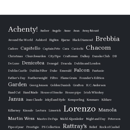
Achenty!
Amber
Angelo
Anne
Aran
Army Mount
Brebbia
Around the World
Ashford
BigBen
Bjarne
Black Diamond
Chacom
Capitello
Cadore
Captain Pete
Cara
Cavicchi
Christmas
Churchwarden
City Pipe
Craftsman
Dalkey
Danske Club
DB
Denicotea
De Luxe
Donegal
Dracula
Dublin and London
Falcon
Dublin Castle
Dublin Filter
Duke
Emerald
Fantasie
Father's Day
Featherweight
Filtro
Flame Grain
Founder's Edition
Garden
Georg Jensen
Golden Danish
Grafton
H. C. Andersen
Hand Cut
Hand Made
House of Smoke
House pipe
Irish Whiskey
Janua
Jean-Claude
Jekyll and Hyde
Kemperling
Kenmare
Kildare
Lorenzo
Manola
Killarney
Kinsale
Lectura
Limerick
Martin Wess
Mastro De Paja
Michl Alpenleder
Night and Day
Peterson
Rattray's
Pipe of year
Prestigio
PS Collection
Relief
Rock of Cashel