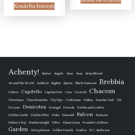
was:
is:
31
19
Kosárba teszem
25
15
905 Ft.
990 Ft
605 Ft.
990 Ft.
Achenty!
Amber
Angelo
Anne
Aran
Army Mount
Brebbia
Around the World
Ashford
BigBen
Bjarne
Black Diamond
Chacom
Capitello
Cadore
Captain Pete
Cara
Cavicchi
Christmas
Churchwarden
City Pipe
Craftsman
Dalkey
Danske Club
DB
Denicotea
De Luxe
Donegal
Dracula
Dublin and London
Falcon
Dublin Castle
Dublin Filter
Duke
Emerald
Fantasie
Father's Day
Featherweight
Filtro
Flame Grain
Founder's Edition
Garden
Georg Jensen
Golden Danish
Grafton
H. C. Andersen