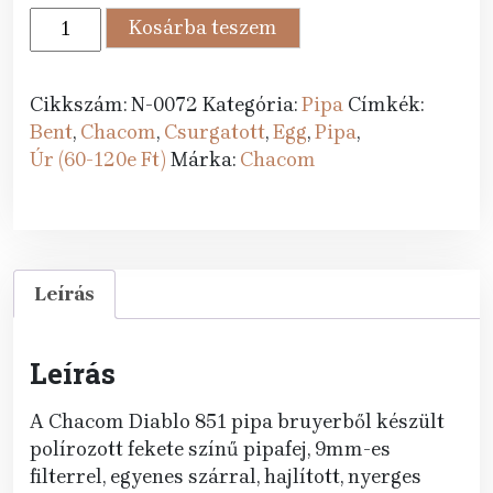
78
70
Chacom
Kosárba teszem
089 Ft.
990 Ft.
pipa
Diablo
851
Cikkszám:
N-0072
Kategória:
Pipa
Címkék:
mennyiség
Bent
,
Chacom
,
Csurgatott
,
Egg
,
Pipa
,
Úr (60-120e Ft)
Márka:
Chacom
Leírás
Leírás
A Chacom Diablo 851 pipa bruyerből készült
polírozott fekete színű pipafej, 9mm-es
filterrel, egyenes szárral, hajlított, nyerges