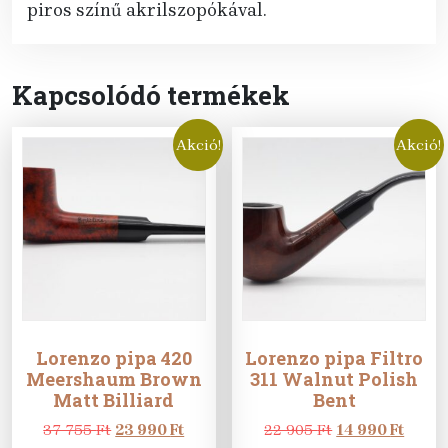
piros színű akrilszopókával.
Kapcsolódó termékek
Akció!
Akció!
Lorenzo pipa 420
Lorenzo pipa Filtro
Meershaum Brown
311 Walnut Polish
Matt Billiard
Bent
Original
Current
Original
Curre
37 755
Ft
23 990
Ft
22 905
Ft
14 990
Ft