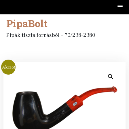
PipaBolt
Skip
to
content
Pipák tiszta forrásból – 70/238-2380
Akció!