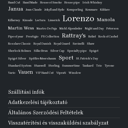
Hand Cut
Hand Made
House of Smoke
House pipe
Irish Whiskey
Janua
Jean-Claude
Jekyll and Hyde
Kemperling
Kenmare
Kildare
Lorenzo
Manola
Killarney
Kinsale
Lectura
Limerick
Martin Wess
Mastro De Paja
Michl Alpenleder
Night and Day
Peterson
Rattray's
Pipe of year
Prestigio
PS Collection
Relief
Rock of Cashel
Rosslare Classic
Royal Danish
Royal Guard
Savinelli
Shaw
Sherlock Holmes
Silke Brun
Silver Cap
Specialty pipe
Spigot
Sport
Spigot Silver
Spitfire Meershaum
St. Patrick's Day
Standard System
Stanwell
Sterling
Summertime
Tankard
Trio
Tyrone
Vauen
Vario
VIP Hand Cut
Viprati
Winslow
Szállítási infók
Adatkezelési tájékoztató
Általános Szerződési Feltételek
Visszatérítési és visszaküldési szabályzat