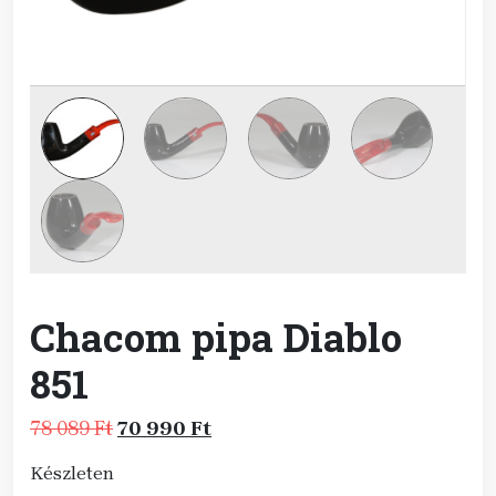
Chacom pipa Diablo
851
Original
Current
78 089
Ft
70 990
Ft
price
price
Készleten
was:
is: