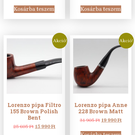
price
price
price
price
was:
is:
was:
is:
Kosárba teszem
Kosárba teszem
37
23
22
14
755 Ft.
990 Ft.
905 Ft.
990 Ft
Akció!
Akció!
Lorenzo pipa Filtro
Lorenzo pipa Anne
155 Brown Polish
228 Brown Matt
Bent
Original
Curre
31 905
Ft
19 990
Ft
Original
Current
price
price
25 605
Ft
15 990
Ft
price
price
was:
is:
Kosárba teszem