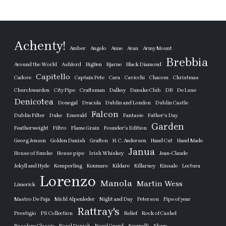
Achenty!
Amber
Angelo
Anne
Aran
Army Mount
Brebbia
Around the World
Ashford
BigBen
Bjarne
Black Diamond
Capitello
Cadore
Captain Pete
Cara
Cavicchi
Chacom
Christmas
Churchwarden
City Pipe
Craftsman
Dalkey
Danske Club
DB
De Luxe
Denicotea
Donegal
Dracula
Dublin and London
Dublin Castle
Falcon
Dublin Filter
Duke
Emerald
Fantasie
Father's Day
Garden
Featherweight
Filtro
Flame Grain
Founder's Edition
Georg Jensen
Golden Danish
Grafton
H. C. Andersen
Hand Cut
Hand Made
Janua
House of Smoke
House pipe
Irish Whiskey
Jean-Claude
Jekyll and Hyde
Kemperling
Kenmare
Kildare
Killarney
Kinsale
Lectura
Lorenzo
Manola
Martin Wess
Limerick
Mastro De Paja
Michl Alpenleder
Night and Day
Peterson
Pipe of year
Rattray's
Prestigio
PS Collection
Relief
Rock of Cashel
Rosslare Classic
Royal Danish
Royal Guard
Savinelli
Shaw