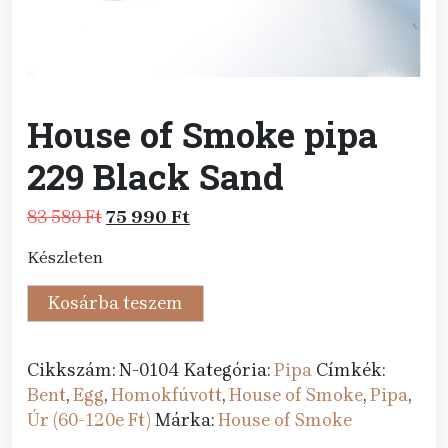
House of Smoke pipa
229 Black Sand
Original
Current
83 589
Ft
75 990
Ft
price
price
Készleten
was:
is:
83
75
House
Kosárba teszem
589 Ft.
990 Ft.
of
Smoke
Cikkszám:
N-0104
Kategória:
Pipa
Címkék:
pipa
Bent
,
Egg
,
Homokfúvott
,
House of Smoke
,
Pipa
,
229
Úr (60-120e Ft)
Márka:
House of Smoke
Black
Sand