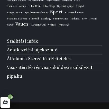
Sherlock Holmes
Silke Brun
Silver Cap
Specialty pipe
Spigot
Sport
Spigot Silver
Spitfire Meershaum
St. Patrick's Day
Standard System
Stanwell
Sterling
Summertime
Tankard
Trio
Tyrone
Vauen
Vario
VIP Hand Cut
Viprati
Winslow
Szállítási infók
Adatkezelési tájékoztató
Általános Szerződési Feltételek
Visszatérítési és visszaküldési szabályzat
pipa.hu
+0