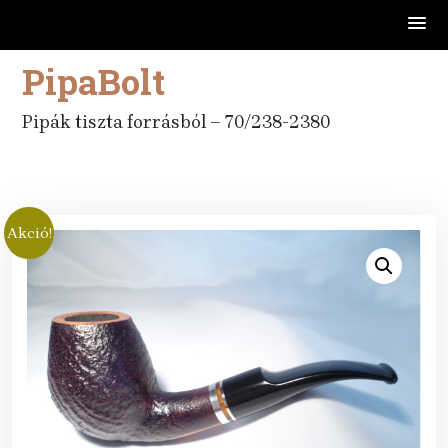
PipaBolt
Skip
to
content
Pipák tiszta forrásból – 70/238-2380
Akció!