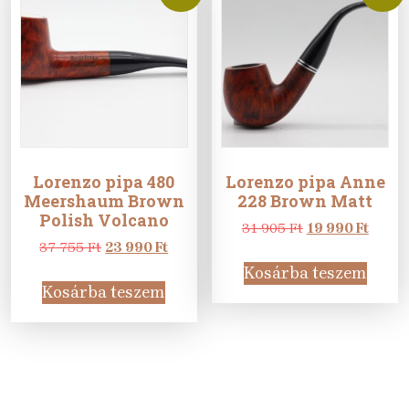
Lorenzo pipa 480
Lorenzo pipa Anne
Meershaum Brown
228 Brown Matt
Polish Volcano
Original
Curre
31 905
Ft
19 990
Ft
Original
Current
price
price
37 755
Ft
23 990
Ft
price
price
was:
is:
Kosárba teszem
was:
is:
31
19
Kosárba teszem
37
23
905 Ft.
990 Ft
755 Ft.
990 Ft.