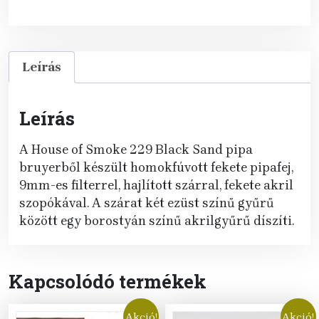
mennyiség
Leírás
Leírás
A House of Smoke 229 Black Sand pipa
bruyerből készült homokfúvott fekete pipafej,
9mm-es filterrel, hajlított szárral, fekete akril
szopókával. A szárat két ezüst színű gyűrű
között egy borostyán színű akrilgyűrű díszíti.
Kapcsolódó termékek
Akció!
Akció!