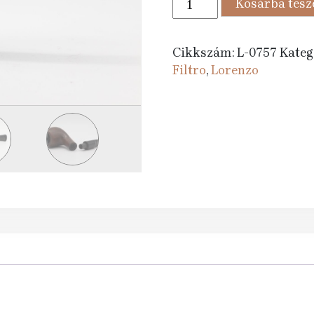
Kosárba tes
905 Ft.
990 F
pipa
Filtro
311
Cikkszám:
L-0757
Kateg
Walnut
Filtro
,
Lorenzo
Matt
Bent
mennyiség