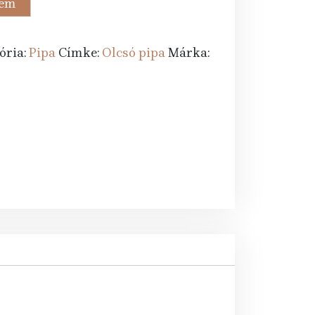
zem
t.
ória:
Pipa
Címke:
Olcsó pipa
Márka: