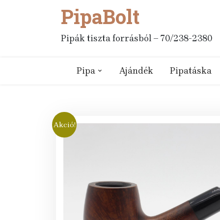
PipaBolt
Skip
to
content
Pipák tiszta forrásból – 70/238-2380
Pipa
Ajándék
Pipatáska
Akció!