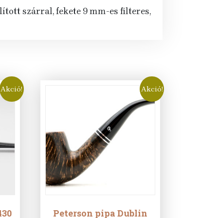
tott szárral, fekete 9 mm-es filteres,
Akció!
Akció!
430
Peterson pipa Dublin