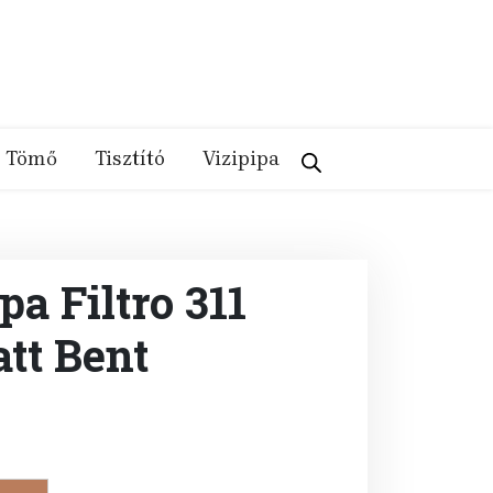
Tömő
Tisztító
Vizipipa
pa Filtro 311
tt Bent
ent
e