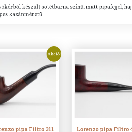
kérből készült sötétbarna színű, matt pipafejjel, hajlí
zepes kazánméretű.
Akció!
enzo pipa Filtro 311
Lorenzo pipa Filtro 