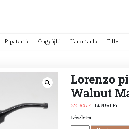
Pipatartó
Öngyújtó
Hamutartó
Filter
Lorenzo pi
Walnut Ma
Original
Curr
22 905
Ft
14 990
Ft
price
pric
Készleten
was:
is:
22
14
Lorenzo