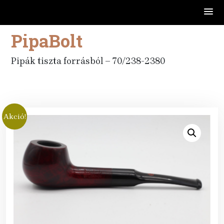
PipaBolt
Skip
to
content
Pipák tiszta forrásból – 70/238-2380
Akció!