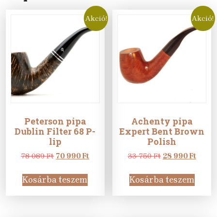
Akció!
Akció!
Peterson pipa
Achenty pipa
Dublin Filter 68 P-
Expert Bent Brown
lip
Polish
Original
Current
Original
Curre
78 089
Ft
70 990
Ft
33 750
Ft
28 990
Ft
price
price
price
price
was:
is:
was:
is:
Kosárba teszem
Kosárba teszem
78
70
33
28
089 Ft.
990 Ft.
750 Ft.
990 Ft