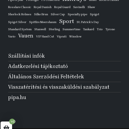
Rosslare Classic
Royal Danish
Royal Guard
Savinelli
Shaw
Sherlock Holmes
Silke Brun
Silver Cap
Specialty pipe
Spigot
Sport
Spigot Silver
Spitfire Meershaum
St. Patrick's Day
Standard System
Stanwell
Sterling
Summertime
Tankard
Trio
Tyrone
Vauen
Vario
VIP Hand Cut
Viprati
Winslow
Szállítási infók
Adatkezelési tájékoztató
Általános Szerződési Feltételek
Visszatérítési és visszaküldési szabályzat
pipa.hu
+0