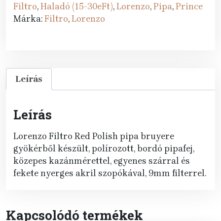
Red
Filtro
,
Haladó (15-30eFt)
,
Lorenzo
,
Pipa
,
Prince
Polish
Márka:
Filtro
,
Lorenzo
Prince
mennyiség
Leírás
Leírás
Lorenzo Filtro Red Polish pipa bruyere
gyökérből készült, polírozott, bordó pipafej,
közepes kazánmérettel, egyenes szárral és
fekete nyerges akril szopókával, 9mm filterrel.
Kapcsolódó termékek