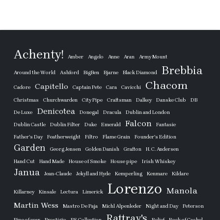
Achenty!
Amber
Angelo
Anne
Aran
Army Mount
Brebbia
Around the World
Ashford
BigBen
Bjarne
Black Diamond
Chacom
Capitello
Cadore
Captain Pete
Cara
Cavicchi
Christmas
Churchwarden
City Pipe
Craftsman
Dalkey
Danske Club
DB
Denicotea
De Luxe
Donegal
Dracula
Dublin and London
Falcon
Dublin Castle
Dublin Filter
Duke
Emerald
Fantasie
Father's Day
Featherweight
Filtro
Flame Grain
Founder's Edition
Garden
Georg Jensen
Golden Danish
Grafton
H. C. Andersen
Hand Cut
Hand Made
House of Smoke
House pipe
Irish Whiskey
Janua
Jean-Claude
Jekyll and Hyde
Kemperling
Kenmare
Kildare
Lorenzo
Manola
Killarney
Kinsale
Lectura
Limerick
Martin Wess
Mastro De Paja
Michl Alpenleder
Night and Day
Peterson
Rattray's
Pipe of year
Prestigio
PS Collection
Relief
Rock of Cashel