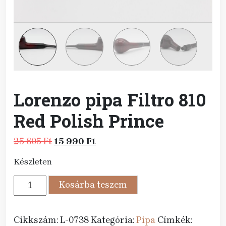
Lorenzo pipa Filtro 810
Red Polish Prince
Original
Current
25 605
Ft
15 990
Ft
price
price
Készleten
was:
is:
25
15
Lorenzo
Kosárba teszem
605 Ft.
990 Ft.
pipa
Filtro
810
Cikkszám:
L-0738
Kategória:
Pipa
Címkék: