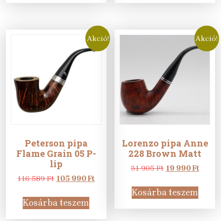
755 Ft.
990 Ft.
605 Ft.
990 Ft
Akció!
Akció!
Peterson pipa
Lorenzo pipa Anne
Flame Grain 05 P-
228 Brown Matt
lip
Original
Curre
31 905
Ft
19 990
Ft
Original
Current
price
price
116 589
Ft
105 990
Ft
price
price
was:
is:
Kosárba teszem
was:
is:
31
19
Kosárba teszem
116
105
905 Ft.
990 Ft
589 Ft.
990 Ft.