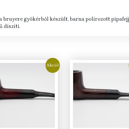
uyere gyökérből készült, barna polírozott pipafejjel,
 díszíti.
Akció!