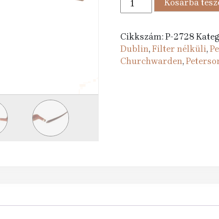
Kosárba tes
689 Ft.
990 
pipa
Churchwarden
Dublin
Cikkszám:
P-2728
Kateg
mennyiség
Dublin
,
Filter nélküli
,
Pe
Churchwarden
,
Peterso