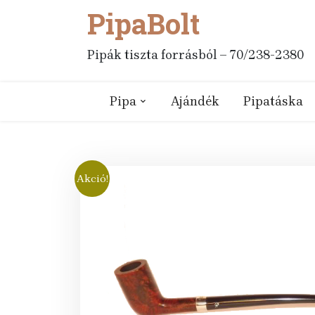
PipaBolt
Skip
to
content
Pipák tiszta forrásból – 70/238-2380
Pipa
Ajándék
Pipatáska
Akció!