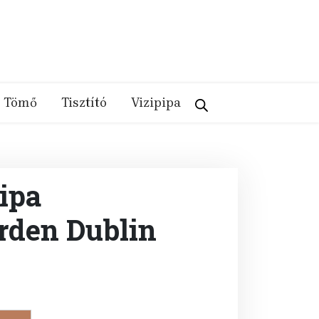
Tömő
Tisztító
Vizipipa
ipa
den Dublin
rent
e