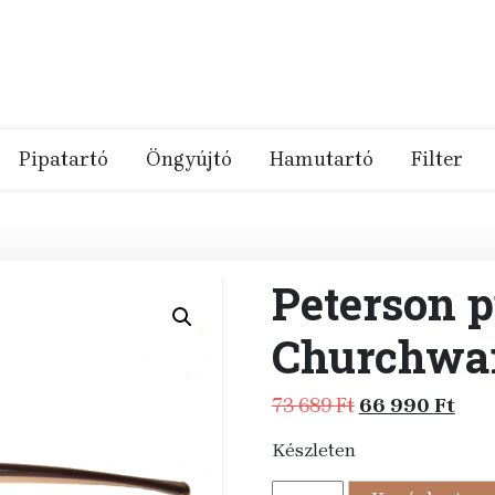
Pipatartó
Öngyújtó
Hamutartó
Filter
Peterson p
Churchwar
Original
Cur
73 689
Ft
66 990
Ft
price
pric
Készleten
was:
is:
73
66
Peterson