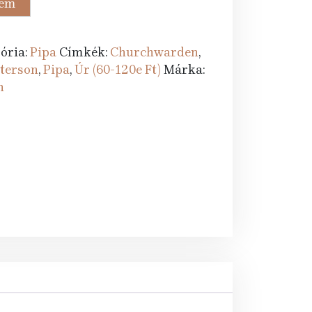
zem
Ft.
ória:
Pipa
Címkék:
Churchwarden
,
terson
,
Pipa
,
Úr (60-120e Ft)
Márka:
n