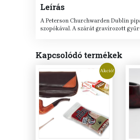
Leírás
A Peterson Churchwarden Dublin pipa br
szopókával. A szárát gravírozott gyűrű
Kapcsolódó termékek
Akció!