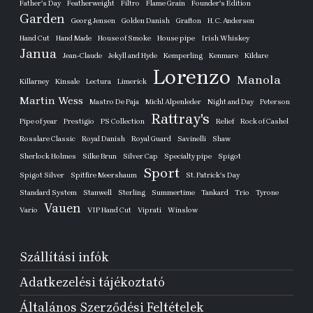
Father's Day
Featherweight
Filtro
Flame Grain
Founder's Edition
Garden
Georg Jensen
Golden Danish
Grafton
H. C. Andersen
Hand Cut
Hand Made
House of Smoke
House pipe
Irish Whiskey
Janua
Jean-Claude
Jekyll and Hyde
Kemperling
Kenmare
Kildare
Lorenzo
Manola
Killarney
Kinsale
Lectura
Limerick
Martin Wess
Mastro De Paja
Michl Alpenleder
Night and Day
Peterson
Rattray's
Pipe of year
Prestigio
PS Collection
Relief
Rock of Cashel
Rosslare Classic
Royal Danish
Royal Guard
Savinelli
Shaw
Sherlock Holmes
Silke Brun
Silver Cap
Specialty pipe
Spigot
Sport
Spigot Silver
Spitfire Meershaum
St. Patrick's Day
Standard System
Stanwell
Sterling
Summertime
Tankard
Trio
Tyrone
Vauen
Vario
VIP Hand Cut
Viprati
Winslow
Szállítási infók
Adatkezelési tájékoztató
Általános Szerződési Feltételek