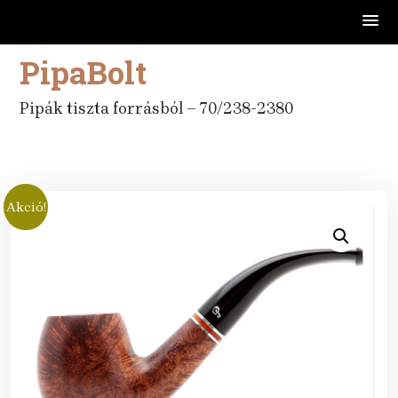
PipaBolt
Skip
to
content
Pipák tiszta forrásból – 70/238-2380
Akció!