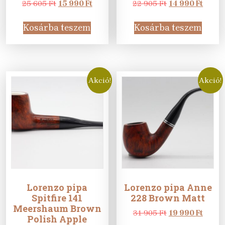
Original
Current
Original
Curre
25 605
Ft
15 990
Ft
22 905
Ft
14 990
Ft
price
price
price
price
was:
is:
was:
is:
Kosárba teszem
Kosárba teszem
25
15
22
14
605 Ft.
990 Ft.
905 Ft.
990 Ft
Akció!
Akció!
Lorenzo pipa
Lorenzo pipa Anne
Spitfire 141
228 Brown Matt
Meershaum Brown
Original
Curre
31 905
Ft
19 990
Ft
Polish Apple
price
price