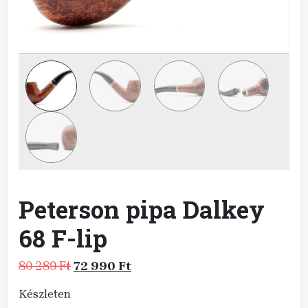
Peterson pipa Dalkey
68 F-lip
Original
Current
80 289
Ft
72 990
Ft
price
price
Készleten
was:
is: