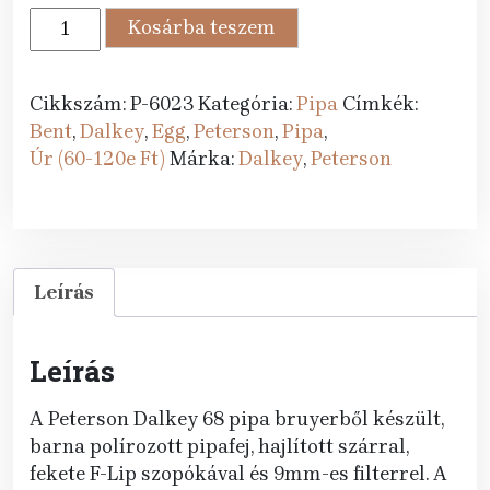
80
72
Peterson
Kosárba teszem
289 Ft.
990 Ft.
pipa
Dalkey
68
Cikkszám:
P-6023
Kategória:
Pipa
Címkék:
F-
Bent
,
Dalkey
,
Egg
,
Peterson
,
Pipa
,
lip
Úr (60-120e Ft)
Márka:
Dalkey
,
Peterson
mennyiség
Leírás
Leírás
A Peterson Dalkey 68 pipa bruyerből készült,
barna polírozott pipafej, hajlított szárral,
fekete F-Lip szopókával és 9mm-es filterrel. A