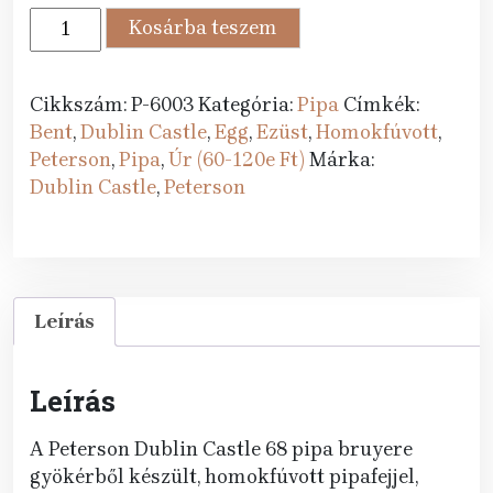
85
77
Peterson
Kosárba teszem
789 Ft.
990 Ft.
pipa
Dublin
Castle
Cikkszám:
P-6003
Kategória:
Pipa
Címkék:
68
Bent
,
Dublin Castle
,
Egg
,
Ezüst
,
Homokfúvott
,
F-
Peterson
,
Pipa
,
Úr (60-120e Ft)
Márka:
lip
Dublin Castle
,
Peterson
mennyiség
Leírás
Leírás
A Peterson Dublin Castle 68 pipa bruyere
gyökérből készült, homokfúvott pipafejjel,