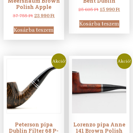
Meershaum Brown
Bent Dublin
Polish Apple
Original
Curre
25 605
Ft
15 990
Ft
Original
Current
price
price
37 755
Ft
23 990
Ft
price
price
was:
is:
Kosárba teszem
was:
is:
25
15
Kosárba teszem
37
23
605 Ft.
990 Ft
755 Ft.
990 Ft.
Akció!
Akció!
Peterson pipa
Lorenzo pipa Anne
Dublin Filter 68 P-
141 Brown Polish