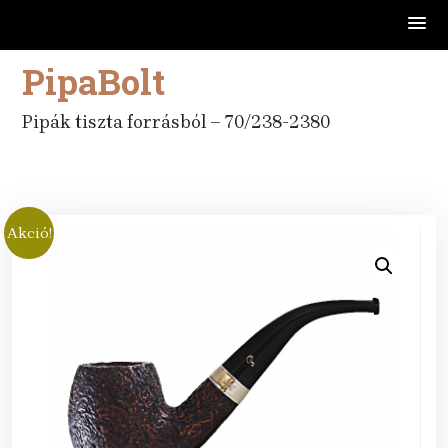
PipaBolt
Skip
to
content
Pipák tiszta forrásból – 70/238-2380
Akció!