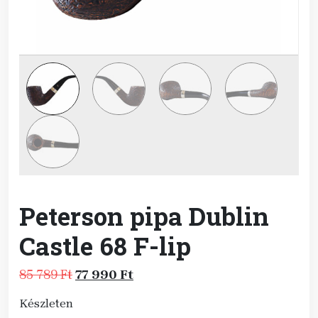
Peterson pipa Dublin
Castle 68 F-lip
Original
Current
85 789
Ft
77 990
Ft
price
price
Készleten
was:
is: