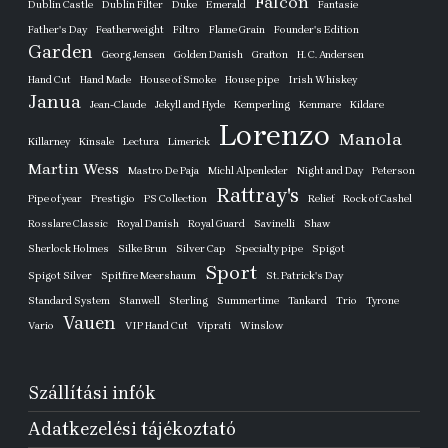
Falcon
Dublin Castle
Dublin Filter
Duke
Emerald
Fantasie
Father's Day
Featherweight
Filtro
Flame Grain
Founder's Edition
Garden
Georg Jensen
Golden Danish
Grafton
H. C. Andersen
Hand Cut
Hand Made
House of Smoke
House pipe
Irish Whiskey
Janua
Jean-Claude
Jekyll and Hyde
Kemperling
Kenmare
Kildare
Lorenzo
Manola
Killarney
Kinsale
Lectura
Limerick
Martin Wess
Mastro De Paja
Michl Alpenleder
Night and Day
Peterson
Rattray's
Pipe of year
Prestigio
PS Collection
Relief
Rock of Cashel
Rosslare Classic
Royal Danish
Royal Guard
Savinelli
Shaw
Sherlock Holmes
Silke Brun
Silver Cap
Specialty pipe
Spigot
Sport
Spigot Silver
Spitfire Meershaum
St. Patrick's Day
Standard System
Stanwell
Sterling
Summertime
Tankard
Trio
Tyrone
Vauen
Vario
VIP Hand Cut
Viprati
Winslow
Szállítási infók
Adatkezelési tájékoztató