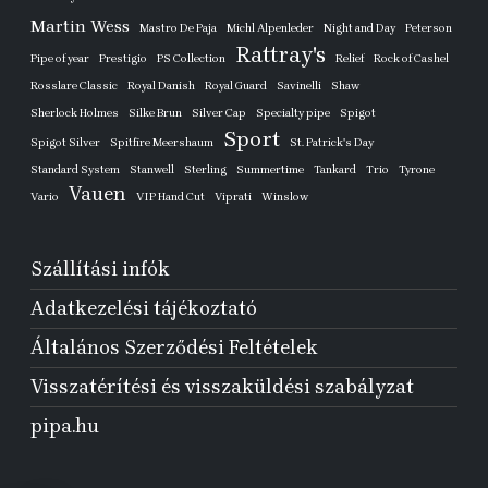
Martin Wess
Mastro De Paja
Michl Alpenleder
Night and Day
Peterson
Rattray's
Pipe of year
Prestigio
PS Collection
Relief
Rock of Cashel
Rosslare Classic
Royal Danish
Royal Guard
Savinelli
Shaw
Sherlock Holmes
Silke Brun
Silver Cap
Specialty pipe
Spigot
Sport
Spigot Silver
Spitfire Meershaum
St. Patrick's Day
Standard System
Stanwell
Sterling
Summertime
Tankard
Trio
Tyrone
Vauen
Vario
VIP Hand Cut
Viprati
Winslow
Szállítási infók
Adatkezelési tájékoztató
Általános Szerződési Feltételek
Visszatérítési és visszaküldési szabályzat
pipa.hu