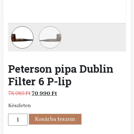
Peterson pipa Dublin
Filter 6 P-lip
Original
Current
78 089
Ft
70 990
Ft
price
price
Készleten
was:
is:
78
70
Peterson
Kosárba teszem
089 Ft.
990 Ft.
pipa
Dublin