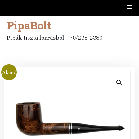
PipaBolt
Skip
to
content
Pipák tiszta forrásból – 70/238-2380
Akció!