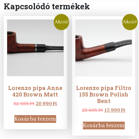
Kapcsolódó termékek
Akció!
Akció!
Lorenzo pipa Anne
Lorenzo pipa Filtro
420 Brown Matt
155 Brown Polish
Bent
Original
Current
32 355
Ft
20 990
Ft
price
price
Original
Curre
25 605
Ft
15 990
Ft
was:
is:
price
price
Kosárba teszem
32
20
was:
is:
Kosárba teszem
355 Ft.
990 Ft.
25
15
605 Ft.
990 Ft