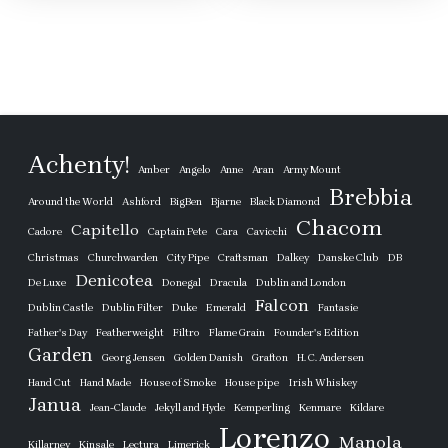
Achenty!
Amber
Angelo
Anne
Aran
Army Mount
Brebbia
Around the World
Ashford
BigBen
Bjarne
Black Diamond
Chacom
Capitello
Cadore
Captain Pete
Cara
Cavicchi
Christmas
Churchwarden
City Pipe
Craftsman
Dalkey
Danske Club
DB
Denicotea
De Luxe
Donegal
Dracula
Dublin and London
Falcon
Dublin Castle
Dublin Filter
Duke
Emerald
Fantasie
Father's Day
Featherweight
Filtro
Flame Grain
Founder's Edition
Garden
Georg Jensen
Golden Danish
Grafton
H. C. Andersen
Hand Cut
Hand Made
House of Smoke
House pipe
Irish Whiskey
Janua
Jean-Claude
Jekyll and Hyde
Kemperling
Kenmare
Kildare
Lorenzo
Manola
Killarney
Kinsale
Lectura
Limerick