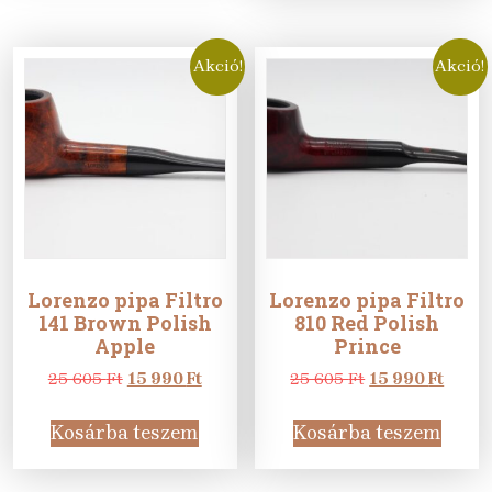
Akció!
Akció!
Lorenzo pipa Filtro
Lorenzo pipa Filtro
141 Brown Polish
810 Red Polish
Apple
Prince
Original
Current
Original
Curre
25 605
Ft
15 990
Ft
25 605
Ft
15 990
Ft
price
price
price
price
was:
is:
was:
is:
Kosárba teszem
Kosárba teszem
25
15
25
15
605 Ft.
990 Ft.
605 Ft.
990 Ft