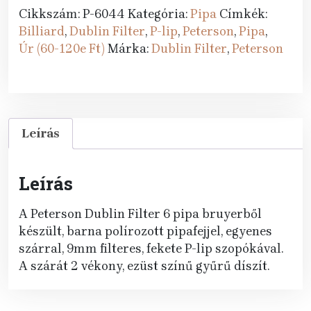
Filter
Cikkszám:
P-6044
Kategória:
Pipa
Címkék:
6
Billiard
,
Dublin Filter
,
P-lip
,
Peterson
,
Pipa
,
P-
Úr (60-120e Ft)
Márka:
Dublin Filter
,
Peterson
lip
mennyiség
Leírás
Leírás
A Peterson Dublin Filter 6 pipa bruyerből
készült, barna polírozott pipafejjel, egyenes
szárral, 9mm filteres, fekete P-lip szopókával.
A szárát 2 vékony, ezüst színű gyűrű díszít.