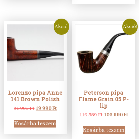
605 Ft.
990 Ft
Akció!
Akció!
Lorenzo pipa Anne
Peterson pipa
141 Brown Polish
Flame Grain 05 P-
lip
Original
Current
31 905
Ft
19 990
Ft
price
price
Original
Curr
116 589
Ft
105 990
Ft
was:
is:
price
pric
Kosárba teszem
31
19
was:
is:
Kosárba teszem
905 Ft.
990 Ft.
116
105