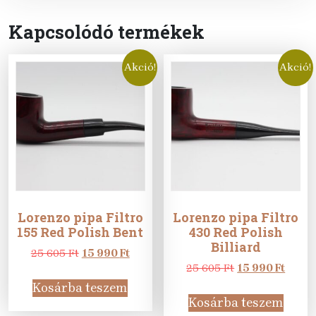
Kapcsolódó termékek
Akció!
Akció!
Lorenzo pipa Filtro
Lorenzo pipa Filtro
155 Red Polish Bent
430 Red Polish
Billiard
Original
Current
25 605
Ft
15 990
Ft
price
price
Original
Curre
25 605
Ft
15 990
Ft
was:
is:
price
price
Kosárba teszem
25
15
was:
is:
Kosárba teszem
605 Ft.
990 Ft.
25
15