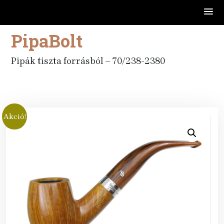
PipaBolt
Skip
to
content
Pipák tiszta forrásból – 70/238-2380
Akció!