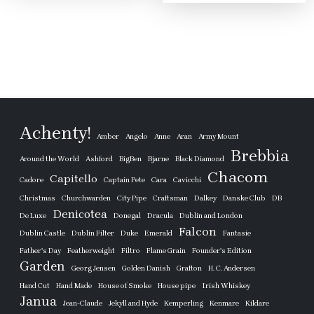
589 Ft.
990 F
Achenty!
Amber
Angelo
Anne
Aran
Army Mount
Brebbia
Around the World
Ashford
BigBen
Bjarne
Black Diamond
Chacom
Capitello
Cadore
Captain Pete
Cara
Cavicchi
Christmas
Churchwarden
City Pipe
Craftsman
Dalkey
Danske Club
DB
Denicotea
De Luxe
Donegal
Dracula
Dublin and London
Falcon
Dublin Castle
Dublin Filter
Duke
Emerald
Fantasie
Father's Day
Featherweight
Filtro
Flame Grain
Founder's Edition
Garden
Georg Jensen
Golden Danish
Grafton
H. C. Andersen
Hand Cut
Hand Made
House of Smoke
House pipe
Irish Whiskey
Janua
Jean-Claude
Jekyll and Hyde
Kemperling
Kenmare
Kildare