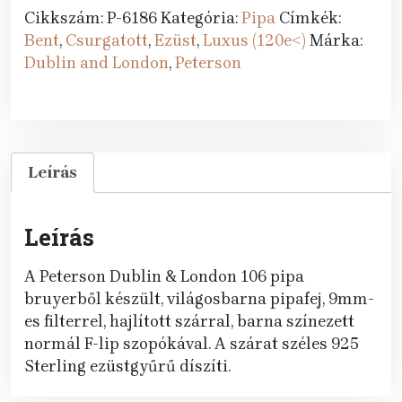
&
Cikkszám:
P-6186
Kategória:
Pipa
Címkék:
London
Bent
,
Csurgatott
,
Ezüst
,
Luxus (120e<)
Márka:
69
Dublin and London
,
Peterson
F-
lip
mennyiség
Leírás
Leírás
A Peterson Dublin & London 106 pipa
bruyerből készült, világosbarna pipafej, 9mm-
es filterrel, hajlított szárral, barna színezett
normál F-lip szopókával. A szárat széles 925
Sterling ezüstgyűrű díszíti.