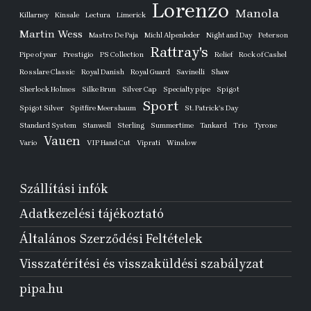
Lorenzo
Manola
Killarney
Kinsale
Lectura
Limerick
Martin Wess
Mastro De Paja
Michl Alpenleder
Night and Day
Peterson
Rattray's
Pipe of year
Prestigio
PS Collection
Relief
Rock of Cashel
Rosslare Classic
Royal Danish
Royal Guard
Savinelli
Shaw
Sherlock Holmes
Silke Brun
Silver Cap
Specialty pipe
Spigot
Sport
Spigot Silver
Spitfire Meershaum
St. Patrick's Day
Standard System
Stanwell
Sterling
Summertime
Tankard
Trio
Tyrone
Vauen
Vario
VIP Hand Cut
Viprati
Winslow
Szállítási infók
Adatkezelési tájékoztató
Általános Szerződési Feltételek
Visszatérítési és visszaküldési szabályzat
pipa.hu