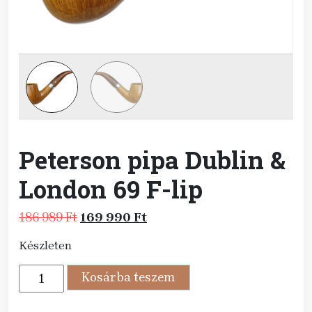
Peterson pipa Dublin &
London 69 F-lip
Original
Current
186 989
Ft
169 990
Ft
price
price
Készleten
was:
is:
186
169
Peterson
Kosárba teszem
989 Ft.
990 Ft.
pipa
Dublin