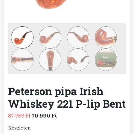
Peterson pipa Irish
Whiskey 221 P-lip Bent
Original
Current
87 989
Ft
79 990
Ft
price
price
Készleten
was:
is: