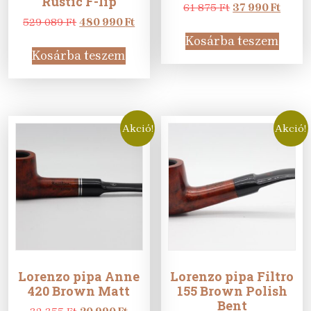
Rustic F-lip
Original
Curre
61 875
Ft
37 990
Ft
Original
Current
price
price
529 089
Ft
480 990
Ft
price
price
was:
is:
Kosárba teszem
was:
is:
61
37
Kosárba teszem
529
480
875 Ft.
990 Ft
089 Ft.
990 Ft.
Akció!
Akció!
Lorenzo pipa Anne
Lorenzo pipa Filtro
420 Brown Matt
155 Brown Polish
Bent
Original
Current