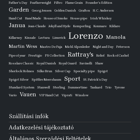
Father's Day
Featherweight
Filtro
Flame Grain
Founder's Edition
Garden
Georg Jensen
Golden Danish
Grafton
H. C. Andersen
Hand Cut
Hand Made
House of Smoke
House pipe
Irish Whiskey
Janua
Jean-Claude
Jekyll and Hyde
Kemperling
Kenmare
Kildare
Lorenzo
Manola
Killarney
Kinsale
Lectura
Limerick
Martin Wess
Mastro De Paja
Michl Alpenleder
Night and Day
Peterson
Rattray's
Pipe of year
Prestigio
PS Collection
Relief
Rock of Cashel
Rosslare Classic
Royal Danish
Royal Guard
Savinelli
Shaw
Sherlock Holmes
Silke Brun
Silver Cap
Specialty pipe
Spigot
Sport
Spigot Silver
Spitfire Meershaum
St. Patrick's Day
Standard System
Stanwell
Sterling
Summertime
Tankard
Trio
Tyrone
Vauen
Vario
VIP Hand Cut
Viprati
Winslow
Szállítási infók
Adatkezelési tájékoztató
Általános Szerződési Feltételek