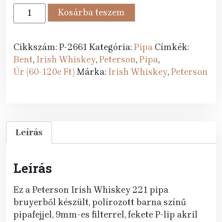
87
79
Peterson
Kosárba teszem
989 Ft.
990 Ft.
pipa
Irish
Whiskey
Cikkszám:
P-2661
Kategória:
Pipa
Címkék:
221
Bent
,
Irish Whiskey
,
Peterson
,
Pipa
,
P-
Úr (60-120e Ft)
Márka:
Irish Whiskey
,
Peterson
lip
Bent
mennyiség
Leírás
Leírás
Ez a Peterson Irish Whiskey 221 pipa
bruyerből készült, polírozott barna színű
pipafejjel, 9mm-es filterrel, fekete P-lip akril