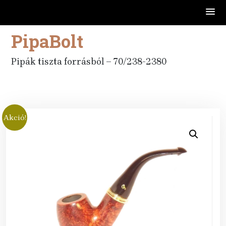
PipaBolt
Skip
to
content
Pipák tiszta forrásból – 70/238-2380
Akció!