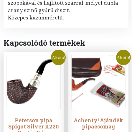
szopókával és hajlított szárral, melyet dupla
arany színű gyűrű díszít.
Közepes kazánméretű.
Kapcsolódó termékek
Akció!
Akció!
Peterson pipa
Achenty! Ajándék
Spigot Silver X220
pipacsomag