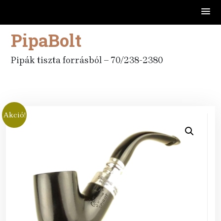
PipaBolt
Skip
to
content
Pipák tiszta forrásból – 70/238-2380
Akció!