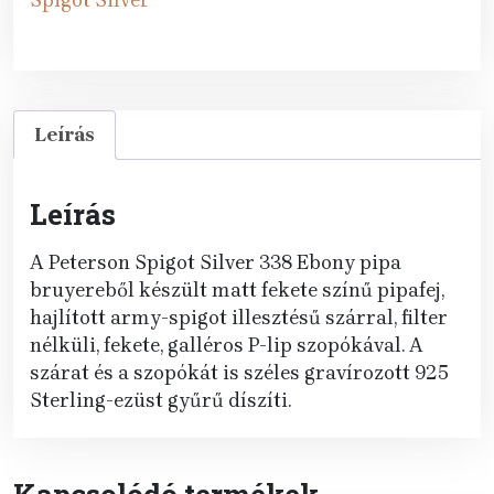
lip
mennyiség
Leírás
Leírás
A Peterson Spigot Silver 338 Ebony pipa
bruyereből készült matt fekete színű pipafej,
hajlított army-spigot illesztésű szárral, filter
nélküli, fekete, galléros P-lip szopókával. A
szárat és a szopókát is széles gravírozott 925
Sterling-ezüst gyűrű díszíti.
Kapcsolódó termékek