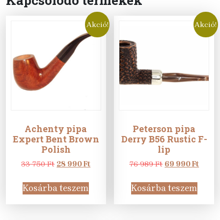
Akció!
Akció!
Achenty pipa
Peterson pipa
Expert Bent Brown
Derry B56 Rustic F-
Polish
lip
Original
Current
Original
Curre
33 750
Ft
28 990
Ft
76 989
Ft
69 990
Ft
price
price
price
price
was:
is:
was:
is:
Kosárba teszem
Kosárba teszem
33
28
76
69
750 Ft.
990 Ft.
989 Ft.
990 Ft