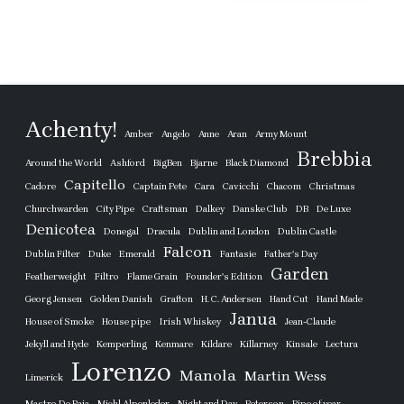
Achenty!
Amber
Angelo
Anne
Aran
Army Mount
Brebbia
Around the World
Ashford
BigBen
Bjarne
Black Diamond
Capitello
Cadore
Captain Pete
Cara
Cavicchi
Chacom
Christmas
Churchwarden
City Pipe
Craftsman
Dalkey
Danske Club
DB
De Luxe
Denicotea
Donegal
Dracula
Dublin and London
Dublin Castle
Falcon
Dublin Filter
Duke
Emerald
Fantasie
Father's Day
Garden
Featherweight
Filtro
Flame Grain
Founder's Edition
Georg Jensen
Golden Danish
Grafton
H. C. Andersen
Hand Cut
Hand Made
Janua
House of Smoke
House pipe
Irish Whiskey
Jean-Claude
Jekyll and Hyde
Kemperling
Kenmare
Kildare
Killarney
Kinsale
Lectura
Lorenzo
Manola
Martin Wess
Limerick
Mastro De Paja
Michl Alpenleder
Night and Day
Peterson
Pipe of year