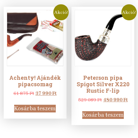
Akció!
Akció!
Achenty! Ajándék
Peterson pipa
pipacsomag
Spigot Silver X220
Rustic F-lip
Original
Current
61 875
Ft
37 990
Ft
price
price
Original
Curr
529 089
Ft
480 990
Ft
was:
is:
price
pric
Kosárba teszem
61
37
was:
is:
Kosárba teszem
875 Ft.
990 Ft.
529
480
089 Ft.
990 