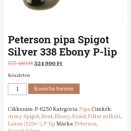
Peterson pipa Spigot
Silver 338 Ebony P-lip
Original
Current
577 489
Ft
524 990
Ft
price
price
Készleten
was:
is:
577
524
Peterson
Kosárba teszem
489 Ft.
990 Ft.
pipa
Spigot
Silver
Cikkszám:
P-6250
Kategória:
Pipa
Címkék:
338
Army Spigot
,
Bent
,
Ebony
,
Ezüst
,
Filter nélküli
,
Ebony
Luxus (120e<)
,
P-lip
Márka:
Peterson
,
P-
Spigot Silver