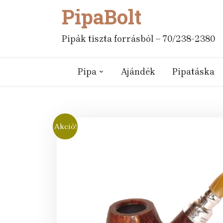
PipaBolt
Skip
to
content
Pipák tiszta forrásból – 70/238-2380
Pipa
Ajándék
Pipatáska
Akció!