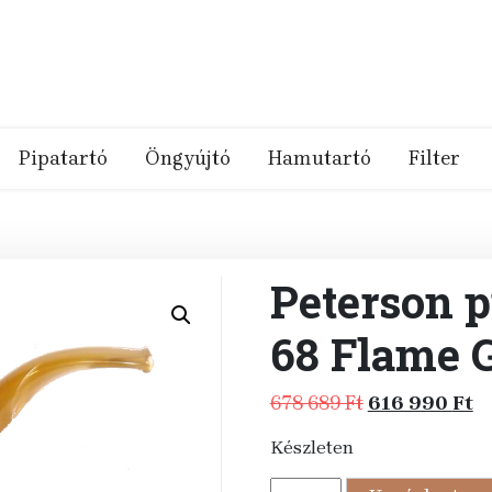
Pipatartó
Öngyújtó
Hamutartó
Filter
Peterson p
68 Flame G
Original
C
678 689
Ft
616 990
Ft
price
pr
Készleten
was:
is:
678
6
Peterson