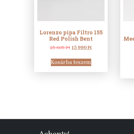
Lorenzo pipa Filtro 155
Red Polish Bent
Mee
Original
Current
25 605
Ft
15 990
Ft
price
price
was:
is:
Kosárba teszem
25
15
605 Ft.
990 Ft.
Achenty!