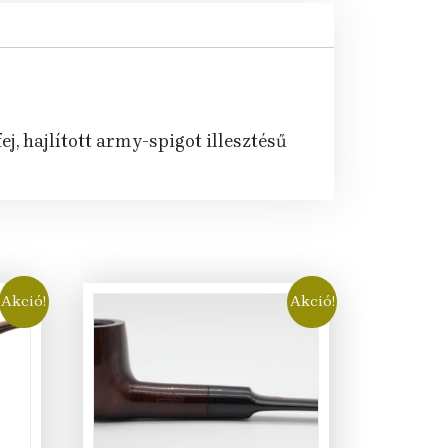
j, hajlított army-spigot illesztésű
Akció!
Akció!