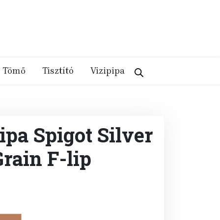
Tömő
Tisztító
Vizipipa
ipa Spigot Silver
rain F-lip
urrent
ice
16