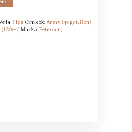
zem
0 Ft.
ória:
Pipa
Címkék:
Army Spigot
,
Bent
,
 (120e<)
Márka:
Peterson
,