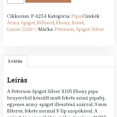
489 Ft.
990 Ft.
pipa
Spigot
Silver
Cikkszám:
P-6254
Kategória:
Pipa
Címkék:
X105
Army Spigot
,
Billiard
,
Ebony
,
Ezüst
,
Ebony
Luxus (120e<)
Márka:
Peterson
,
Spigot Silver
F-
lip
(9
mm)
Leírás
mennyiség
Leírás
A Peterson Spigot Silver X105 Ebony pipa
bruyereből készült matt fekete színű pipafej,
egyenes army-spigot illesztésű szárral, 9 mm
filteres, fekete normál F-lip szopókával. A