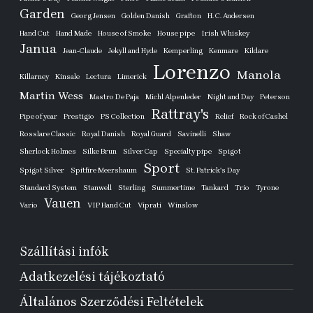
Garden
Georg Jensen
Golden Danish
Grafton
H. C. Andersen
Hand Cut
Hand Made
House of Smoke
House pipe
Irish Whiskey
Janua
Jean-Claude
Jekyll and Hyde
Kemperling
Kenmare
Kildare
Lorenzo
Manola
Killarney
Kinsale
Lectura
Limerick
Martin Wess
Mastro De Paja
Michl Alpenleder
Night and Day
Peterson
Rattray's
Pipe of year
Prestigio
PS Collection
Relief
Rock of Cashel
Rosslare Classic
Royal Danish
Royal Guard
Savinelli
Shaw
Sherlock Holmes
Silke Brun
Silver Cap
Specialty pipe
Spigot
Sport
Spigot Silver
Spitfire Meershaum
St. Patrick's Day
Standard System
Stanwell
Sterling
Summertime
Tankard
Trio
Tyrone
Vauen
Vario
VIP Hand Cut
Viprati
Winslow
Szállítási infók
Adatkezelési tájékoztató
Általános Szerződési Feltételek