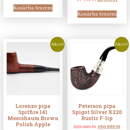
was:
is:
price
price
Kosárba teszem
61
37
was:
is:
Kosárba teszem
875 Ft.
990 Ft.
37
23
755 Ft.
990 Ft
Akció!
Akció!
Lorenzo pipa
Peterson pipa
Spitfire 141
Spigot Silver X220
Meershaum Brown
Rustic F-lip
Polish Apple
Original
Curr
529 089
Ft
480 990
Ft