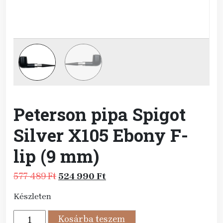
Peterson pipa Spigot
Silver X105 Ebony F-
lip (9 mm)
Original
Current
577 489
Ft
524 990
Ft
price
price
Készleten
was:
is:
577
524
Peterson
Kosárba teszem