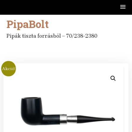
PipaBolt
Skip
to
content
Pipák tiszta forrásból – 70/238-2380
Akció!