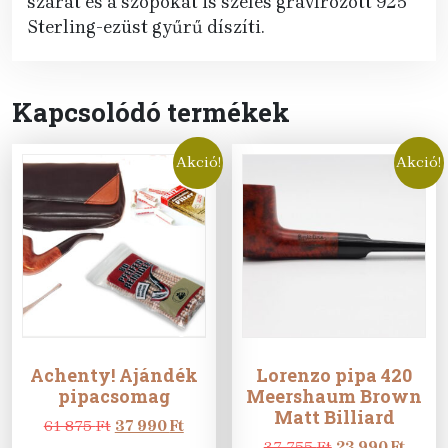
szárat és a szopókát is széles gravírozott 925
Sterling-ezüst gyűrű díszíti.
Kapcsolódó termékek
Akció!
Akció!
Achenty! Ajándék
Lorenzo pipa 420
pipacsomag
Meershaum Brown
Matt Billiard
Original
Current
61 875
Ft
37 990
Ft
price
price
Original
Curre
37 755
Ft
23 990
Ft