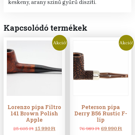
keskeny, arany színű gyűrű díszíti.
Kapcsolódó termékek
Akció!
Akció!
Lorenzo pipa Filtro
Peterson pipa
141 Brown Polish
Derry B56 Rustic F-
Apple
lip
Original
Current
Original
Curre
25 605
Ft
15 990
Ft
76 989
Ft
69 990
Ft
price
price
price
price