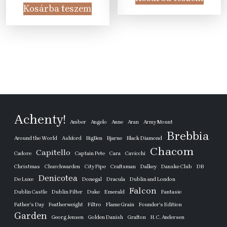
was:
is:
32
20
Kosárba teszem
529
480
355 Ft.
990 Ft
089 Ft.
990 Ft.
Achenty!
Amber
Angelo
Anne
Aran
Army Mount
Brebbia
Around the World
Ashford
BigBen
Bjarne
Black Diamond
Chacom
Capitello
Cadore
Captain Pete
Cara
Cavicchi
Christmas
Churchwarden
City Pipe
Craftsman
Dalkey
Danske Club
DB
Denicotea
De Luxe
Donegal
Dracula
Dublin and London
Falcon
Dublin Castle
Dublin Filter
Duke
Emerald
Fantasie
Father's Day
Featherweight
Filtro
Flame Grain
Founder's Edition
Garden
Georg Jensen
Golden Danish
Grafton
H. C. Andersen