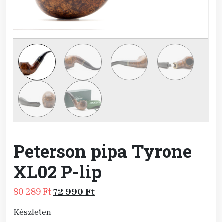
Peterson pipa Tyrone
XL02 P-lip
Original
Current
80 289
Ft
72 990
Ft
price
price
Készleten
was:
is: