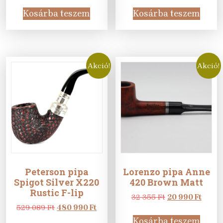
was:
is:
was:
is:
Kosárba teszem
Kosárba teszem
25
15
76
69
605 Ft.
990 Ft.
989 Ft.
990 Ft
Akció!
Akció!
Peterson pipa
Lorenzo pipa Anne
Spigot Silver X220
420 Brown Matt
Rustic F-lip
Original
Curre
32 355
Ft
20 990
Ft
Original
Current
price
price
529 089
Ft
480 990
Ft
price
price
was:
is:
Kosárba teszem