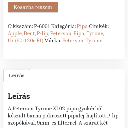
80
72
Peterson
Kosárba teszem
289 Ft.
990 Ft.
pipa
Tyrone
Cikkszám:
P-6061
Kategória:
Pipa
Címkék:
XL02
Apple
,
Bent
,
P-lip
,
Peterson
,
Pipa
,
Tyrone
,
P-
Úr (60-120e Ft)
Márka:
Peterson
,
Tyrone
lip
mennyiség
Leírás
Leírás
A Peterson Tyrone XL02 pipa gyökérből
készült barna polírozott pipafej, hajlított P-lip
szopókával, 9mm-es filterrel. A szárat két