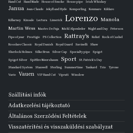
Hand Cut
Hand Made
House of Smoke
House pipe
Irish Whiskey
Janua
Jean-Claude
Jekyll and Hyde
Kemperling
Kenmare
Kildare
Lorenzo
Manola
Killarney
Kinsale
Lectura
Limerick
Martin Wess
Mastro De Paja
Michl Alpenleder
Night and Day
Peterson
Rattray's
Pipe of year
Prestigio
PS Collection
Relief
Rock of Cashel
Rosslare Classic
Royal Danish
Royal Guard
Savinelli
Shaw
Sherlock Holmes
Silke Brun
Silver Cap
Specialty pipe
Spigot
Sport
Spigot Silver
Spitfire Meershaum
St. Patrick's Day
Standard System
Stanwell
Sterling
Summertime
Tankard
Trio
Tyrone
Vauen
Vario
VIP Hand Cut
Viprati
Winslow
Szállítási infók
Adatkezelési tájékoztató
Általános Szerződési Feltételek
Visszatérítési és visszaküldési szabályzat