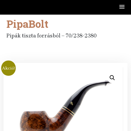
PipaBolt
Skip
to
content
Pipák tiszta forrásból – 70/238-2380
Akció!