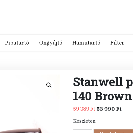
Pipatartó
Öngyújtó
Hamutartó
Filter
Stanwell 
140 Brown
Original
Curr
59 389
Ft
53 990
Ft
price
pric
Készleten
was:
is:
59
53
Stanwell