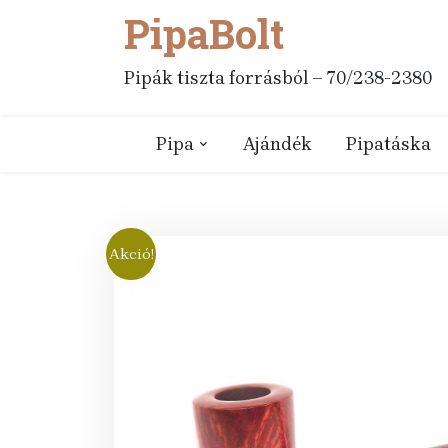
PipaBolt
Skip
to
content
Pipák tiszta forrásból – 70/238-2380
Pipa
Ajándék
Pipatáska
Akció!