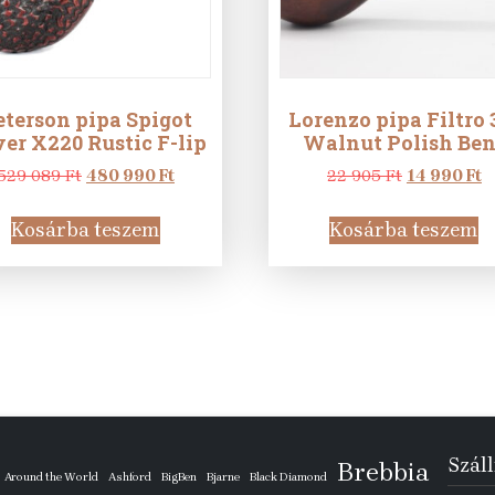
eterson pipa Spigot
Lorenzo pipa Filtro 
ver X220 Rustic F-lip
Walnut Polish Ben
Original
Current
Original
C
529 089
Ft
480 990
Ft
22 905
Ft
14 990
Ft
price
price
price
p
was:
is:
was:
is
Kosárba teszem
Kosárba teszem
529
480
22
1
089 Ft.
990 Ft.
905 Ft.
9
Száll
Brebbia
Around the World
Ashford
BigBen
Bjarne
Black Diamond