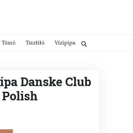
Tömő
Tisztító
Vizipipa
pipa Danske Club
 Polish
ent
e