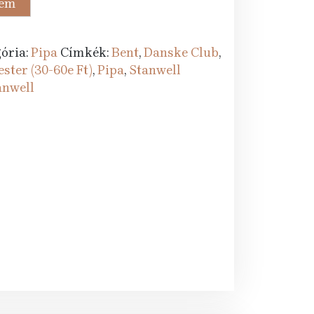
zem
t.
ória:
Pipa
Címkék:
Bent
,
Danske Club
,
ster (30-60e Ft)
,
Pipa
,
Stanwell
anwell