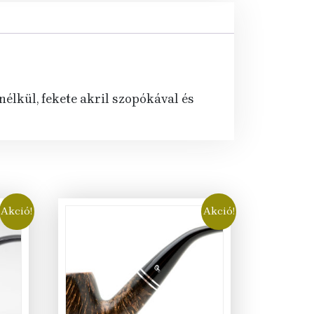
nélkül, fekete akril szopókával és
Akció!
Akció!