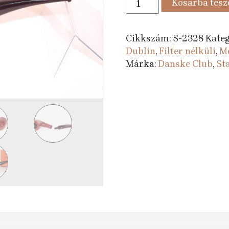
Kosárba tes
389 Ft.
990 F
pipa
Danske
Club
Cikkszám:
S-2328
Kateg
140
Dublin
,
Filter nélküli
,
Me
Brown
Márka:
Danske Club
,
St
Polish
mennyiség