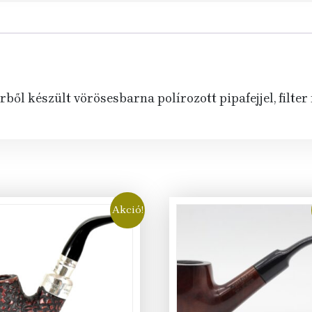
ől készült vörösesbarna polírozott pipafejjel, filter 
Akció!