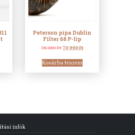
311
Peterson pipa Dublin
t
Filter 68 P-lip
urrent
Original
Current
78 089
Ft
70 990
Ft
rice
price
price
:
was:
is:
Kosárba teszem
4
78
70
90 Ft.
089 Ft.
990 Ft.
ítási infók