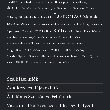
Hand Cut
Hand Made
House of Smoke
House pipe
Irish Whiskey
Janua
Jean-Claude
Jekyll and Hyde
Kemperling
Kenmare
Kildare
Lorenzo
Manola
Killarney
Kinsale
Lectura
Limerick
Martin Wess
Mastro De Paja
Michl Alpenleder
Night and Day
Peterson
Rattray's
Pipe of year
Prestigio
PS Collection
Relief
Rock of Cashel
Rosslare Classic
Royal Danish
Royal Guard
Savinelli
Shaw
Sherlock Holmes
Silke Brun
Silver Cap
Specialty pipe
Spigot
Sport
Spigot Silver
Spitfire Meershaum
St. Patrick's Day
Standard System
Stanwell
Sterling
Summertime
Tankard
Trio
Tyrone
Vauen
Vario
VIP Hand Cut
Viprati
Winslow
Szállítási infók
Adatkezelési tájékoztató
Általános Szerződési Feltételek
Visszatérítési és visszaküldési szabályzat