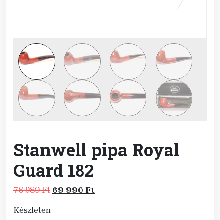
Stanwell pipa Royal
Guard 182
Original
Current
76 989
Ft
69 990
Ft
price
price
Készleten
was:
is: