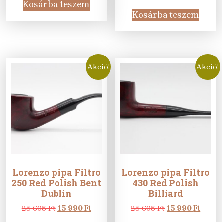
was:
is:
price
price
Kosárba teszem
31
19
was:
is:
Kosárba teszem
905 Ft.
990 Ft.
22
14
905 Ft.
990 Ft
Akció!
Akció!
Lorenzo pipa Filtro
Lorenzo pipa Filtro
250 Red Polish Bent
430 Red Polish
Dublin
Billiard
Original
Current
Original
Curre
25 605
Ft
15 990
Ft
25 605
Ft
15 990
Ft
price
price
price
price