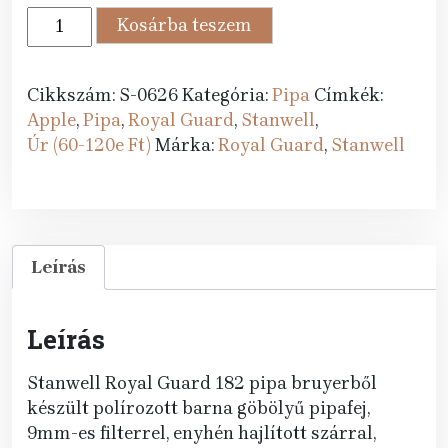
76
69
Stanwell
Kosárba teszem
989 Ft.
990 Ft.
pipa
Royal
Guard
Cikkszám:
S-0626
Kategória:
Pipa
Címkék:
182
Apple
,
Pipa
,
Royal Guard
,
Stanwell
,
mennyiség
Úr (60-120e Ft)
Márka:
Royal Guard
,
Stanwell
Leírás
Leírás
Stanwell Royal Guard 182 pipa bruyerből
készült polírozott barna göbölyű pipafej,
9mm-es filterrel, enyhén hajlított szárral,