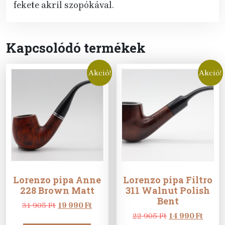
fekete akril szopókával.
Kapcsolódó termékek
Akció!
Akció!
Lorenzo pipa Anne
Lorenzo pipa Filtro
228 Brown Matt
311 Walnut Polish
Bent
Original
Current
31 905
Ft
19 990
Ft
price
price
Original
Curre
22 905
Ft
14 990
Ft