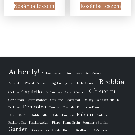
was:
is:
was:
is:
Kosárba teszem
Kosárba teszem
25
15
25
15
605 Ft.
990 Ft.
605 Ft.
990 Ft
Achenty!
Amber
Angelo
Anne
Aran
Army Mount
Brebbia
Around the World
Ashford
BigBen
Bjarne
Black Diamond
Chacom
Capitello
Cadore
Captain Pete
Cara
Cavicchi
Christmas
Churchwarden
City Pipe
Craftsman
Dalkey
Danske Club
DB
Denicotea
De Luxe
Donegal
Dracula
Dublin and London
Falcon
Dublin Castle
Dublin Filter
Duke
Emerald
Fantasie
Father's Day
Featherweight
Filtro
Flame Grain
Founder's Edition
Garden
Georg Jensen
Golden Danish
Grafton
H. C. Andersen