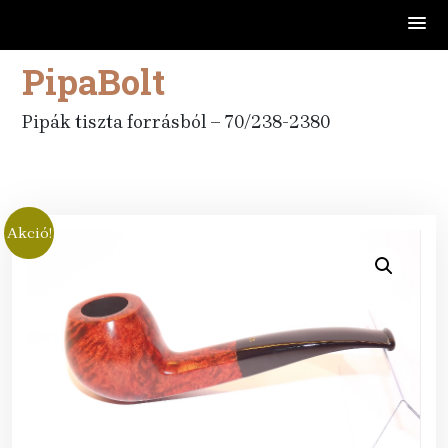
PipaBolt
Skip
to
content
Pipák tiszta forrásból – 70/238-2380
Akció!