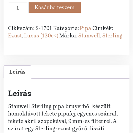
276
250
Stanwell
Kosárba teszem
089 Ft.
990 Ft.
pipa
Sterling
11
Cikkszám:
S-1701
Kategória:
Pipa
Címkék:
Black
Ezüst
,
Luxus (120e<)
Márka:
Stanwell
,
Sterling
Sand
mennyiség
Leírás
Leírás
Stanwell Sterling pipa bruyerből készült
homokfúvott fekete pipafej, egyenes szárral,
fekete akril szopókával, 9 mm-es filterrel. A
szárat egy Sterling-ezüst gyűrű díszíti.