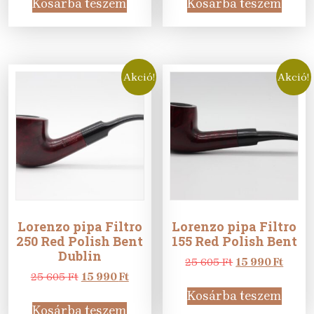
Kosárba teszem
Kosárba teszem
76
69
529
480
989 Ft.
990 Ft.
089 Ft.
990 
Akció!
Akció!
Lorenzo pipa Filtro
Lorenzo pipa Filtro
250 Red Polish Bent
155 Red Polish Bent
Dublin
Original
Curre
25 605
Ft
15 990
Ft
Original
Current
price
price
25 605
Ft
15 990
Ft
price
price
was:
is:
Kosárba teszem
was:
is:
25
15
Kosárba teszem