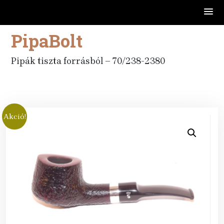
PipaBolt
Skip
to
content
Pipák tiszta forrásból – 70/238-2380
Akció!