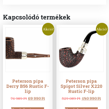
Kapcsolódó termékek
Akció!
Akció!
Peterson pipa
Peterson pipa
Derry B56 Rustic F-
Spigot Silver X220
lip
Rustic F-lip
Original
Current
Original
Curr
76 989
Ft
69 990
Ft
529 089
Ft
480 990
Ft
price
price
price
pric
was:
is:
was:
is: