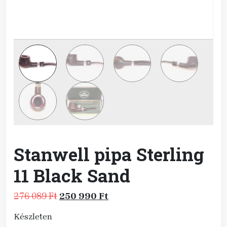
Stanwell pipa Sterling
11 Black Sand
Original
Current
276 089
Ft
250 990
Ft
price
price
Készleten
was:
is: