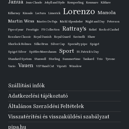
Janua
Jean-Claude
Jekyll and Hyde
Kemperling
Kenmare
Kildare
Lorenzo
Manola
Killarney
Kinsale
Lectura
Limerick
Martin Wess
Mastro De Paja
Michl Alpenleder
Night and Day
Peterson
Rattray's
Pipe of year
Prestigio
PS Collection
Relief
Rock of Cashel
Rosslare Classic
Royal Danish
Royal Guard
Savinelli
Shaw
Sherlock Holmes
Silke Brun
Silver Cap
Specialty pipe
Spigot
Sport
Spigot Silver
Spitfire Meershaum
St. Patrick's Day
Standard System
Stanwell
Sterling
Summertime
Tankard
Trio
Tyrone
Vauen
Vario
VIP Hand Cut
Viprati
Winslow
Szállítási infók
Adatkezelési tájékoztató
Általános Szerződési Feltételek
Visszatérítési és visszaküldési szabályzat
pipa.hu