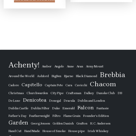
25
15
605 Ft.
990 Ft
605 Ft.
990 Ft.
Achenty!
Amber
Angelo
Anne
Aran
Army Mount
Brebbia
Around the World
Ashford
BigBen
Bjarne
Black Diamond
Chacom
Capitello
Cadore
Captain Pete
Cara
Cavicchi
Christmas
Churchwarden
City Pipe
Craftsman
Dalkey
Danske Club
DB
Denicotea
De Luxe
Donegal
Dracula
Dublin and London
Falcon
Dublin Castle
Dublin Filter
Duke
Emerald
Fantasie
Father's Day
Featherweight
Filtro
Flame Grain
Founder's Edition
Garden
Georg Jensen
Golden Danish
Grafton
H. C. Andersen
Hand Cut
Hand Made
House of Smoke
House pipe
Irish Whiskey