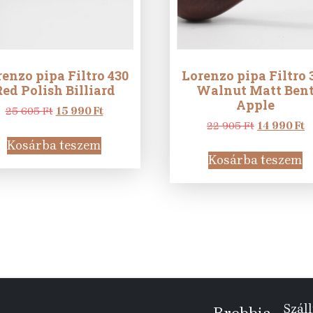
enzo pipa Filtro 430
Lorenzo pipa Filtro 
ed Polish Billiard
Walnut Matt Ben
Apple
Original
Current
25 605
Ft
15 990
Ft
price
price
Original
C
22 905
Ft
14 990
Ft
was:
is:
price
p
Kosárba teszem
25
15
was:
is
Kosárba teszem
605 Ft.
990 Ft.
22
1
905 Ft.
9
Száll