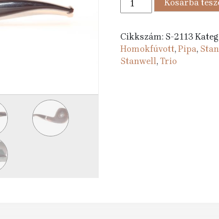
Kosárba tes
389 Ft.
990 
pipa
Trio
182
Cikkszám:
S-2113
Kateg
Black
Homokfúvott
,
Pipa
,
Stan
Sand
Stanwell
,
Trio
mennyiség