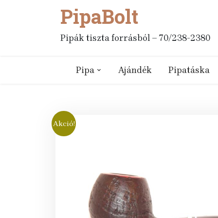
PipaBolt
Skip
to
content
Pipák tiszta forrásból – 70/238-2380
Pipa
Ajándék
Pipatáska
Akció!