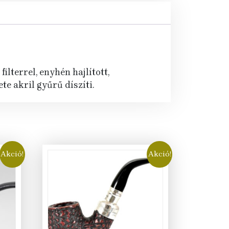
lterrel, enyhén hajlított,
te akril gyűrű díszíti.
Akció!
Akció!