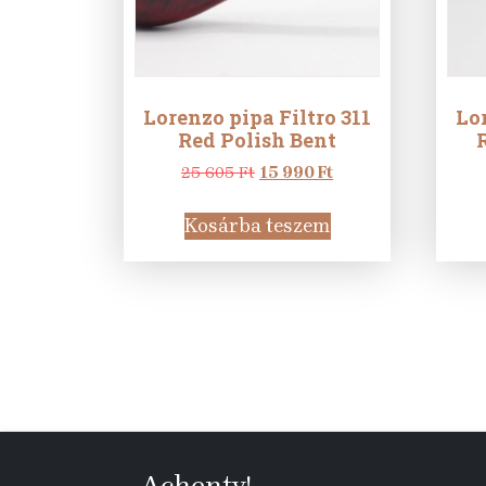
Lorenzo pipa Filtro 311
Lor
Red Polish Bent
R
Original
Current
25 605
Ft
15 990
Ft
price
price
was:
is:
Kosárba teszem
25
15
605 Ft.
990 Ft.
Achenty!