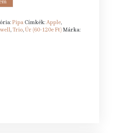
zem
Ft.
ória:
Pipa
Címkék:
Apple
,
well
,
Trio
,
Úr (60-120e Ft)
Márka: