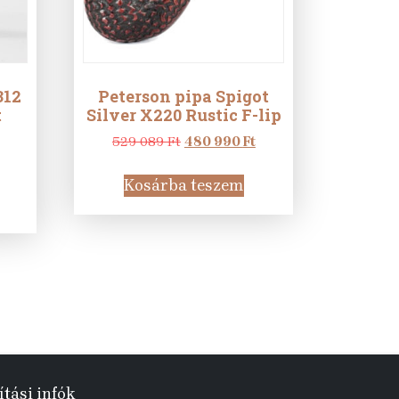
312
Peterson pipa Spigot
t
Silver X220 Rustic F-lip
Original
Current
529 089
Ft
480 990
Ft
urrent
price
price
rice
was:
is:
Kosárba teszem
:
529
480
4
089 Ft.
990 Ft.
90 Ft.
ítási infók