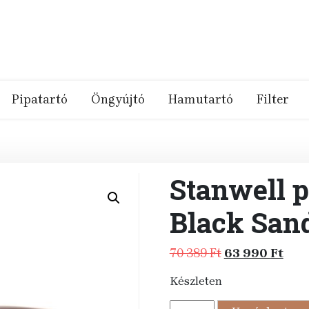
Pipatartó
Öngyújtó
Hamutartó
Filter
Stanwell p
Black San
Original
Cur
70 389
Ft
63 990
Ft
price
pric
Készleten
was:
is:
70
63
Stanwell