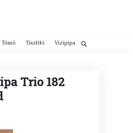
Tömő
Tisztító
Vizipipa
ipa Trio 182
d
rent
e