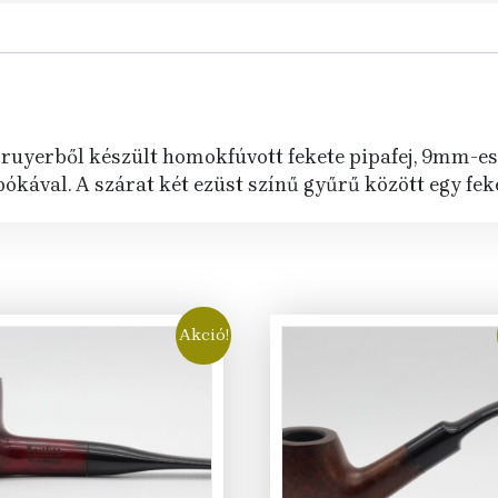
uyerből készült homokfúvott fekete pipafej, 9mm-es fi
pókával. A szárat két ezüst színű gyűrű között egy feke
Akció!