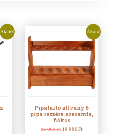
Akció!
Akció!
éz
Pipatartó állvány 6
pipa részére, szezámfa,
fiókos
rrent
ice
Original
Current
35 000
Ft
19 990
Ft