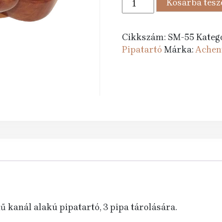
Kosárba tes
120 Ft.
595 Ft
pipatartó
3
pipának
Cikkszám:
SM-55
Kateg
-
Pipatartó
Márka:
Achen
kanál
mennyiség
ű kanál alakú pipatartó, 3 pipa tárolására.