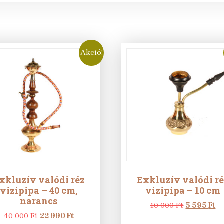
Akció!
xkluzív valódi réz
Exkluzív valódi r
vizipipa – 40 cm,
vizipipa – 10 cm
narancs
Original
Cu
10 000
Ft
5 595
Ft
Original
Current
price
pr
40 000
Ft
22 990
Ft