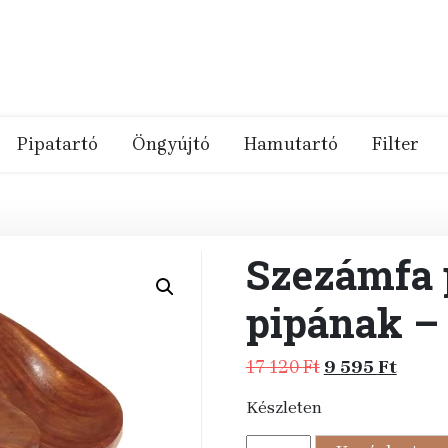
Pipatartó
Öngyújtó
Hamutartó
Filter
Szezámfa p
pipának –
Original
Curre
17 120
Ft
9 595
Ft
price
price
Készleten
was:
is:
17
9
Szezámfa