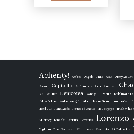
855 Ft.
539 Ft.
Achenty!
Amber
Angelo
Anne
Aran
Army Mount
Cha
Capitello
Cadore
Captain Pete
Cara
Cavicchi
Denicotea
DB
De Luxe
Donegal
Dracula
Dublin and L
Father's Day
Featherweight
Filtro
Flame Grain
Founder's Edit
Hand Cut
Hand Made
House of Smoke
House pipe
Irish Whis
Lorenzo
Killarney
Kinsale
Lectura
Limerick
Night and Day
Peterson
Pipe of year
Prestigio
PS Collection