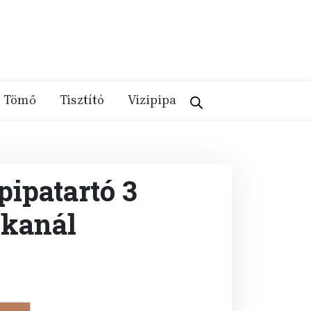
Tömő
Tisztító
Vizipipa
ipatartó 3
 kanál
nt