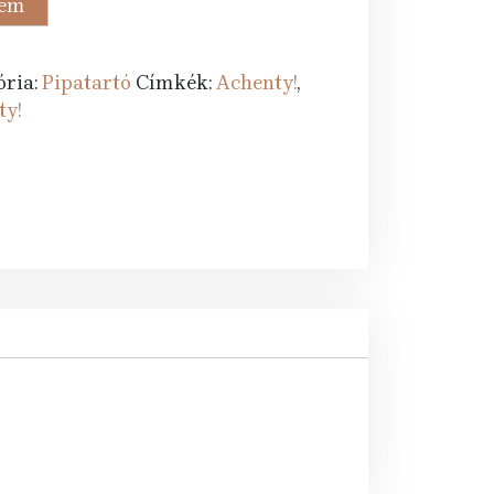
zem
.
ória:
Pipatartó
Címkék:
Achenty!
,
ty!