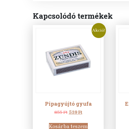
Kapcsolódó termékek
Akció!
Pipagyújtó gyufa
E
Original
Current
855
Ft
539
Ft
price
price
was:
is:
Kosárba teszem