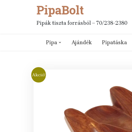
PipaBolt
Skip
to
content
Pipák tiszta forrásból – 70/238-2380
Pipa
Ajándék
Pipatáska
Akció!