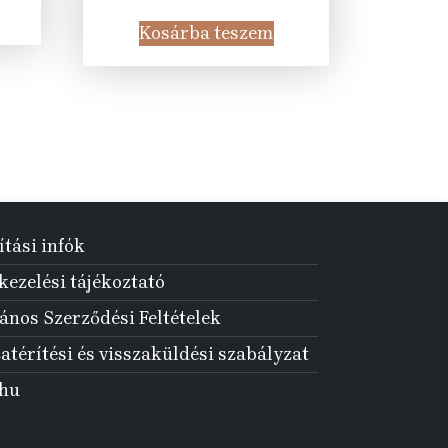
price
price
was:
is:
Kosárba teszem
5 Ft.
35
19
000 Ft.
990 Ft.
ítási infók
ezelési tájékoztató
ános Szerződési Feltételek
atérítési és visszaküldési szabályzat
.hu