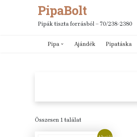
PipaBolt
Skip
to
content
Pipák tiszta forrásból – 70/238-2380
Pipa
Ajándék
Pipatáska
Összesen 1 találat
Akció!