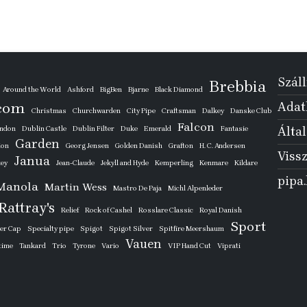
Száll
Brebbia
Around the World
Ashford
BigBen
Bjarne
Black Diamond
com
Adatk
Christmas
Churchwarden
City Pipe
Craftsman
Dalkey
Danske Club
Falcon
ondon
Dublin Castle
Dublin Filter
Duke
Emerald
Fantasie
Által
Garden
ion
Georg Jensen
Golden Danish
Grafton
H. C. Andersen
Vissz
Janua
key
Jean-Claude
Jekyll and Hyde
Kemperling
Kenmare
Kildare
pipa
Manola
Martin Wess
Mastro De Paja
Michl Alpenleder
Rattray's
Relief
Rock of Cashel
Rosslare Classic
Royal Danish
Sport
ver Cap
Specialty pipe
Spigot
Spigot Silver
Spitfire Meershaum
Vauen
time
Tankard
Trio
Tyrone
Vario
VIP Hand Cut
Viprati