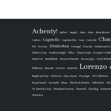
Achenty!
Amber
Angelo
Anne
Aran
Army Mount
Cha
Capitello
Cadore
Captain Pete
Cara
Cavicchi
Denicotea
DB
De Luxe
Donegal
Dracula
Dublin and L
Father's Day
Featherweight
Filtro
Flame Grain
Founder's Edit
Hand Cut
Hand Made
House of Smoke
House pipe
Irish Whis
Lorenzo
Killarney
Kinsale
Lectura
Limerick
Night and Day
Peterson
Pipe of year
Prestigio
PS Collection
Royal Guard
Savinelli
Shaw
Sherlock Holmes
Silke Brun
Sil
St. Patrick's Day
Standard System
Stanwell
Sterling
Summer
Winslow