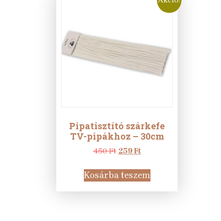
Pipatisztító szárkefe
TV-pipákhoz – 30cm
Original
Current
450
Ft
259
Ft
price
price
was:
is:
Kosárba teszem
450 Ft.
259 Ft.