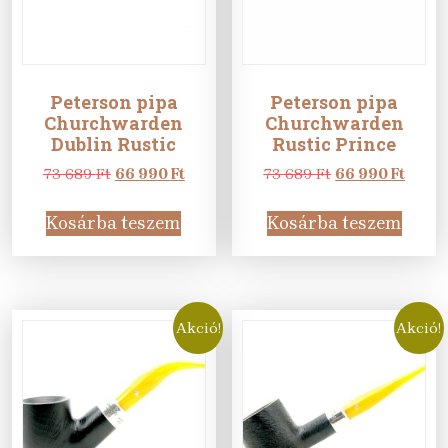
Peterson pipa
Peterson pipa
Churchwarden
Churchwarden
Dublin Rustic
Rustic Prince
Original
Current
Original
Curre
73 689
Ft
66 990
Ft
73 689
Ft
66 990
Ft
price
price
price
price
was:
is:
was:
is:
Kosárba teszem
Kosárba teszem
73
66
73
66
689 Ft.
990 Ft.
689 Ft.
990 Ft
Akció!
Akció!