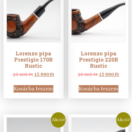
Lorenzo pipa
Lorenzo pipa
Prestigio 170R
Prestigio 220R
Rustic
Rustic
Original
Current
Original
Curre
25 605
Ft
15 990
Ft
25 605
Ft
15 990
Ft
price
price
price
price
was:
is:
was:
is:
Kosárba teszem
Kosárba teszem
25
15
25
15
605 Ft.
990 Ft.
605 Ft.
990 Ft
Akció!
Akció!