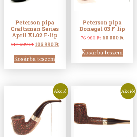
Peterson pipa
Peterson pipa
Craftsman Series
Donegal 03 F-lip
April XL02 F-lip
Original
Curre
76 989
Ft
69 990
Ft
Original
Current
price
price
117 689
Ft
106 990
Ft
price
price
was:
is:
Kosárba teszem
was:
is:
76
69
Kosárba teszem
117
106
989 Ft.
990 Ft
689 Ft.
990 Ft.
Akció!
Akció!