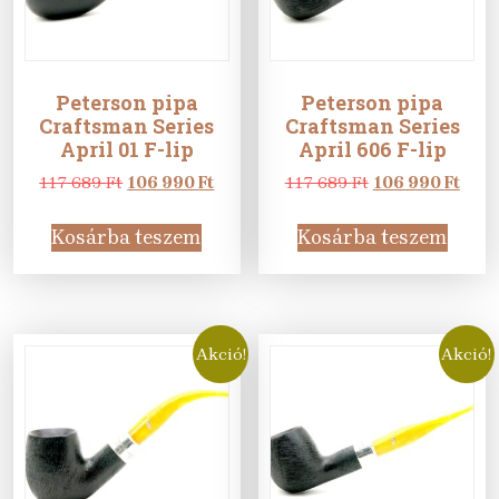
Peterson pipa
Peterson pipa
Craftsman Series
Craftsman Series
April 01 F-lip
April 606 F-lip
Original
Current
Original
Curr
117 689
Ft
106 990
Ft
117 689
Ft
106 990
Ft
price
price
price
pric
was:
is:
was:
is:
Kosárba teszem
Kosárba teszem
117
106
117
106
689 Ft.
990 Ft.
689 Ft.
990 F
Akció!
Akció!