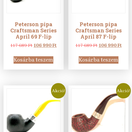
Peterson pipa
Peterson pipa
Craftsman Series
Craftsman Series
April 69 F-lip
April 87 F-lip
Original
Current
Original
Curr
117 689
Ft
106 990
Ft
117 689
Ft
106 990
Ft
price
price
price
pric
was:
is:
was:
is:
Kosárba teszem
Kosárba teszem
117
106
117
106
689 Ft.
990 Ft.
689 Ft.
990 F
Akció!
Akció!