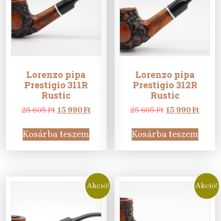
Lorenzo pipa
Lorenzo pipa
Prestigio 311R
Prestigio 312R
Rustic
Rustic
Original
Current
Original
Curre
25 605
Ft
15 990
Ft
25 605
Ft
15 990
Ft
price
price
price
price
was:
is:
was:
is:
Kosárba teszem
Kosárba teszem
25
15
25
15
605 Ft.
990 Ft.
605 Ft.
990 Ft
Akció!
Akció!