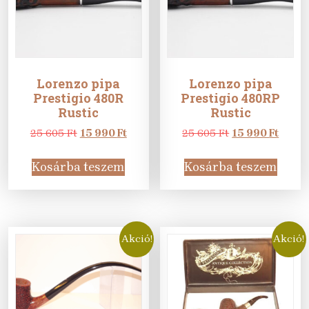
Lorenzo pipa
Lorenzo pipa
Prestigio 480R
Prestigio 480RP
Rustic
Rustic
Original
Current
Original
Curre
25 605
Ft
15 990
Ft
25 605
Ft
15 990
Ft
price
price
price
price
was:
is:
was:
is:
Kosárba teszem
Kosárba teszem
25
15
25
15
605 Ft.
990 Ft.
605 Ft.
990 Ft
Akció!
Akció!