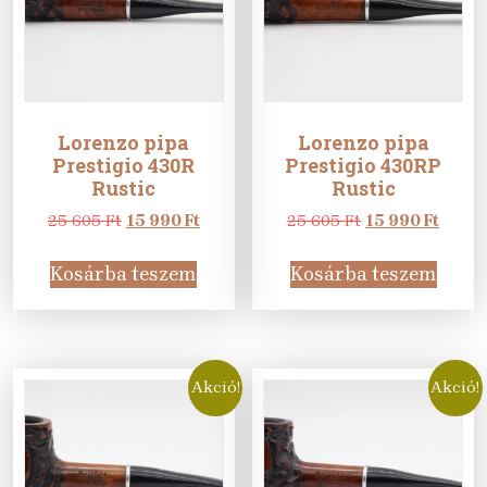
Lorenzo pipa
Lorenzo pipa
Prestigio 430R
Prestigio 430RP
Rustic
Rustic
Original
Current
Original
Curre
25 605
Ft
15 990
Ft
25 605
Ft
15 990
Ft
price
price
price
price
was:
is:
was:
is:
Kosárba teszem
Kosárba teszem
25
15
25
15
605 Ft.
990 Ft.
605 Ft.
990 Ft
Akció!
Akció!