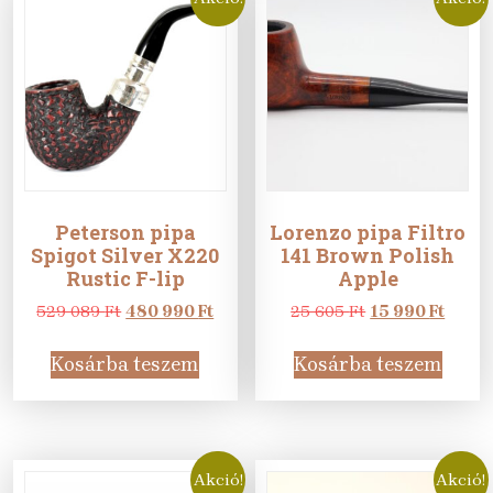
Peterson pipa
Lorenzo pipa Filtro
Spigot Silver X220
141 Brown Polish
Rustic F-lip
Apple
Original
Current
Original
Curre
529 089
Ft
480 990
Ft
25 605
Ft
15 990
Ft
price
price
price
price
was:
is:
was:
is:
Kosárba teszem
Kosárba teszem
529
480
25
15
089 Ft.
990 Ft.
605 Ft.
990 Ft
Akció!
Akció!