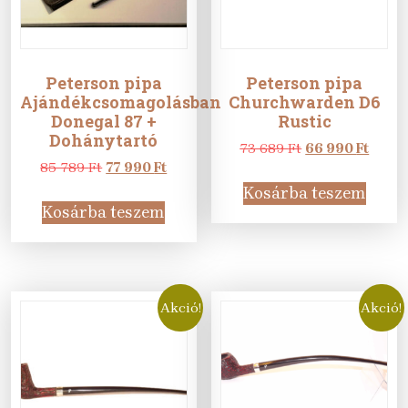
Peterson pipa
Peterson pipa
Ajándékcsomagolásban
Churchwarden D6
Donegal 87 +
Rustic
Dohánytartó
Original
Curre
73 689
Ft
66 990
Ft
Original
Current
price
price
85 789
Ft
77 990
Ft
price
price
was:
is:
Kosárba teszem
was:
is:
73
66
Kosárba teszem
85
77
689 Ft.
990 Ft
789 Ft.
990 Ft.
Akció!
Akció!