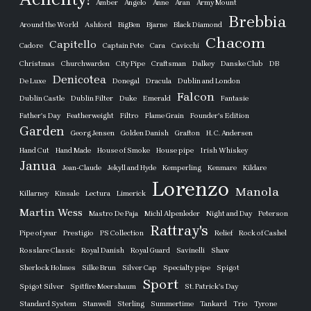
Amber
Angelo
Anne
Aran
Army Mount
Brebbia
Around the World
Ashford
BigBen
Bjarne
Black Diamond
Chacom
Capitello
Cadore
Captain Pete
Cara
Cavicchi
Christmas
Churchwarden
City Pipe
Craftsman
Dalkey
Danske Club
DB
Denicotea
De Luxe
Donegal
Dracula
Dublin and London
Falcon
Dublin Castle
Dublin Filter
Duke
Emerald
Fantasie
Father's Day
Featherweight
Filtro
Flame Grain
Founder's Edition
Garden
Georg Jensen
Golden Danish
Grafton
H. C. Andersen
Hand Cut
Hand Made
House of Smoke
House pipe
Irish Whiskey
Janua
Jean-Claude
Jekyll and Hyde
Kemperling
Kenmare
Kildare
Lorenzo
Manola
Killarney
Kinsale
Lectura
Limerick
Martin Wess
Mastro De Paja
Michl Alpenleder
Night and Day
Peterson
Rattray's
Pipe of year
Prestigio
PS Collection
Relief
Rock of Cashel
Rosslare Classic
Royal Danish
Royal Guard
Savinelli
Shaw
Sherlock Holmes
Silke Brun
Silver Cap
Specialty pipe
Spigot
Sport
Spigot Silver
Spitfire Meershaum
St. Patrick's Day
Standard System
Stanwell
Sterling
Summertime
Tankard
Trio
Tyrone