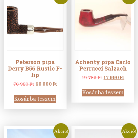
Peterson pipa
Achenty pipa Carlo
Derry B56 Rustic F-
Perrucci Salzach
lip
Original
Curre
19 789
Ft
17 990
Ft
Original
Current
price
price
76 989
Ft
69 990
Ft
price
price
was:
is:
Kosárba teszem
was:
is:
19
17
Kosárba teszem
76
69
789 Ft.
990 Ft
989 Ft.
990 Ft.
Akció!
Akció!