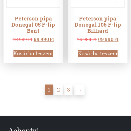
Peterson pipa
Peterson pipa
Donegal 05 F-lip
Donegal 106 F-lip
Bent
Billiard
Original
Current
Original
Curre
76 989
Ft
69 990
Ft
76 989
Ft
69 990
Ft
price
price
price
price
was:
is:
was:
is:
Kosárba teszem
Kosárba teszem
76
69
76
69
989 Ft.
990 Ft.
989 Ft.
990 Ft
1
2
3
→
Achenty!