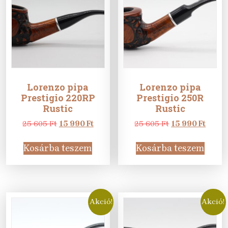
Lorenzo pipa
Lorenzo pipa
Prestigio 220RP
Prestigio 250R
Rustic
Rustic
Original
Current
Original
Curre
25 605
Ft
15 990
Ft
25 605
Ft
15 990
Ft
price
price
price
price
was:
is:
was:
is:
Kosárba teszem
Kosárba teszem
25
15
25
15
605 Ft.
990 Ft.
605 Ft.
990 Ft
Akció!
Akció!