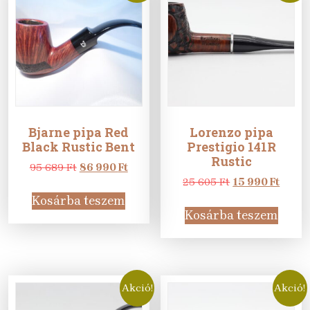
Bjarne pipa Red
Lorenzo pipa
Black Rustic Bent
Prestigio 141R
Rustic
Original
Current
95 689
Ft
86 990
Ft
price
price
Original
Curre
25 605
Ft
15 990
Ft
was:
is:
price
price
Kosárba teszem
95
86
was:
is:
Kosárba teszem
689 Ft.
990 Ft.
25
15
605 Ft.
990 Ft
Akció!
Akció!