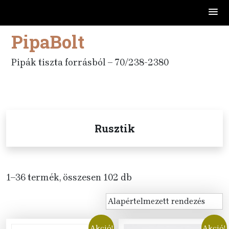
PipaBolt
Skip
to
content
Pipák tiszta forrásból – 70/238-2380
Rusztik
1–36 termék, összesen 102 db
Akció!
Akció!