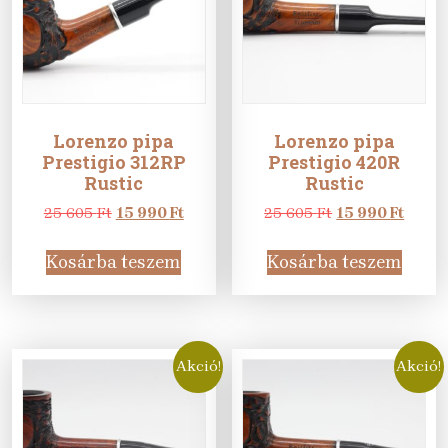
Lorenzo pipa
Lorenzo pipa
Prestigio 312RP
Prestigio 420R
Rustic
Rustic
Original
Current
Original
Curre
25 605
Ft
15 990
Ft
25 605
Ft
15 990
Ft
price
price
price
price
was:
is:
was:
is:
Kosárba teszem
Kosárba teszem
25
15
25
15
605 Ft.
990 Ft.
605 Ft.
990 Ft
Akció!
Akció!