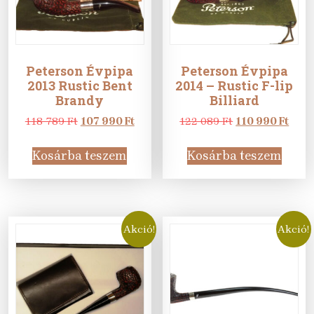
Peterson Évpipa
Peterson Évpipa
2013 Rustic Bent
2014 – Rustic F-lip
Brandy
Billiard
Original
Current
Original
Curr
118 789
Ft
107 990
Ft
122 089
Ft
110 990
Ft
price
price
price
pric
was:
is:
was:
is:
Kosárba teszem
Kosárba teszem
118
107
122
110
789 Ft.
990 Ft.
089 Ft.
990 F
Akció!
Akció!