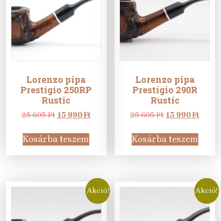
Lorenzo pipa
Lorenzo pipa
Prestigio 250RP
Prestigio 290R
Rustic
Rustic
Original
Current
Original
Curre
25 605
Ft
15 990
Ft
25 605
Ft
15 990
Ft
price
price
price
price
was:
is:
was:
is:
Kosárba teszem
Kosárba teszem
25
15
25
15
605 Ft.
990 Ft.
605 Ft.
990 Ft
Akció!
Akció!