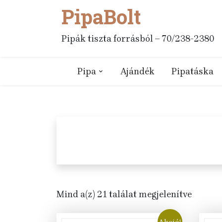
PipaBolt
Skip
to
content
Pipák tiszta forrásból – 70/238-2380
Pipa
Ajándék
Pipatáska
Mind a(z) 21 találat megjelenítve
Akció!