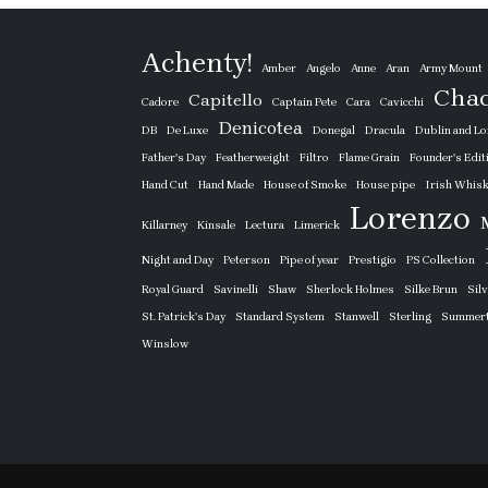
Achenty!
Amber
Angelo
Anne
Aran
Army Mount
Cha
Capitello
Cadore
Captain Pete
Cara
Cavicchi
Denicotea
DB
De Luxe
Donegal
Dracula
Dublin and L
Father's Day
Featherweight
Filtro
Flame Grain
Founder's Edit
Hand Cut
Hand Made
House of Smoke
House pipe
Irish Whis
Lorenzo
Killarney
Kinsale
Lectura
Limerick
Night and Day
Peterson
Pipe of year
Prestigio
PS Collection
Royal Guard
Savinelli
Shaw
Sherlock Holmes
Silke Brun
Sil
St. Patrick's Day
Standard System
Stanwell
Sterling
Summer
Winslow