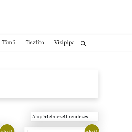
Tömő
Tisztító
Vizipipa
Akció!
Akció!