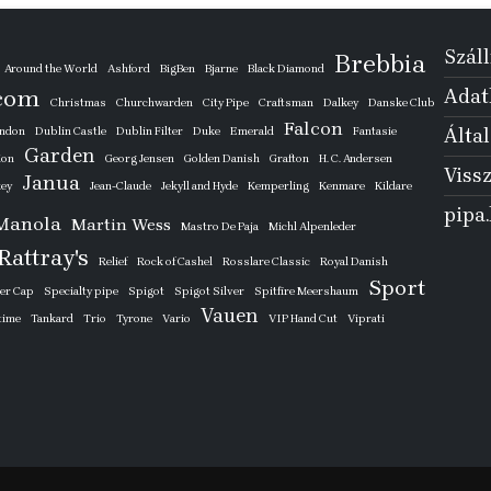
Száll
Brebbia
Around the World
Ashford
BigBen
Bjarne
Black Diamond
com
Adatk
Christmas
Churchwarden
City Pipe
Craftsman
Dalkey
Danske Club
Falcon
ondon
Dublin Castle
Dublin Filter
Duke
Emerald
Fantasie
Által
Garden
ion
Georg Jensen
Golden Danish
Grafton
H. C. Andersen
Vissz
Janua
key
Jean-Claude
Jekyll and Hyde
Kemperling
Kenmare
Kildare
pipa
Manola
Martin Wess
Mastro De Paja
Michl Alpenleder
Rattray's
Relief
Rock of Cashel
Rosslare Classic
Royal Danish
Sport
ver Cap
Specialty pipe
Spigot
Spigot Silver
Spitfire Meershaum
Vauen
time
Tankard
Trio
Tyrone
Vario
VIP Hand Cut
Viprati