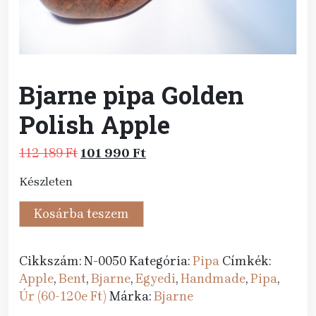
Bjarne pipa Golden
Polish Apple
Original
Current
112 189
Ft
101 990
Ft
price
price
Készleten
was:
is:
112
101
Bjarne
Kosárba teszem
189 Ft.
990 Ft.
pipa
Golden
Cikkszám:
N-0050
Kategória:
Pipa
Címkék:
Polish
Apple
,
Bent
,
Bjarne
,
Egyedi
,
Handmade
,
Pipa
,
Apple
Úr (60-120e Ft)
Márka:
Bjarne
mennyiség