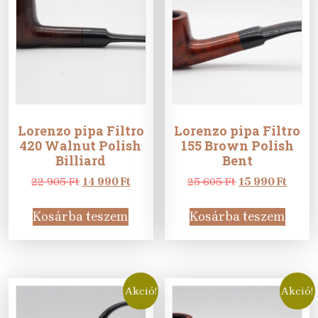
Lorenzo pipa Filtro
Lorenzo pipa Filtro
420 Walnut Polish
155 Brown Polish
Billiard
Bent
Original
Current
Original
Curre
22 905
Ft
14 990
Ft
25 605
Ft
15 990
Ft
price
price
price
price
was:
is:
was:
is:
Kosárba teszem
Kosárba teszem
22
14
25
15
905 Ft.
990 Ft.
605 Ft.
990 Ft
Akció!
Akció!