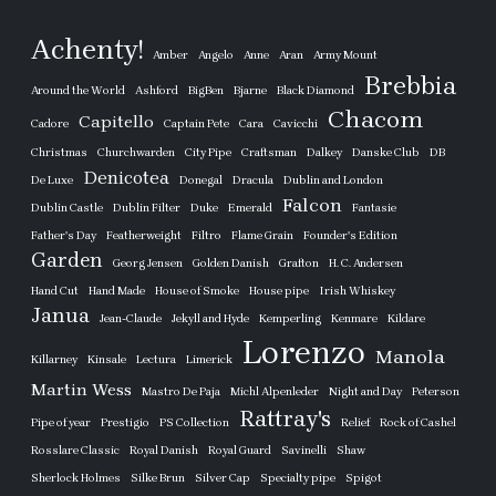
Achenty!
Amber
Angelo
Anne
Aran
Army Mount
Brebbia
Around the World
Ashford
BigBen
Bjarne
Black Diamond
Chacom
Capitello
Cadore
Captain Pete
Cara
Cavicchi
Christmas
Churchwarden
City Pipe
Craftsman
Dalkey
Danske Club
DB
Denicotea
De Luxe
Donegal
Dracula
Dublin and London
Falcon
Dublin Castle
Dublin Filter
Duke
Emerald
Fantasie
Father's Day
Featherweight
Filtro
Flame Grain
Founder's Edition
Garden
Georg Jensen
Golden Danish
Grafton
H. C. Andersen
Hand Cut
Hand Made
House of Smoke
House pipe
Irish Whiskey
Janua
Jean-Claude
Jekyll and Hyde
Kemperling
Kenmare
Kildare
Lorenzo
Manola
Killarney
Kinsale
Lectura
Limerick
Martin Wess
Mastro De Paja
Michl Alpenleder
Night and Day
Peterson
Rattray's
Pipe of year
Prestigio
PS Collection
Relief
Rock of Cashel
Rosslare Classic
Royal Danish
Royal Guard
Savinelli
Shaw
Sherlock Holmes
Silke Brun
Silver Cap
Specialty pipe
Spigot