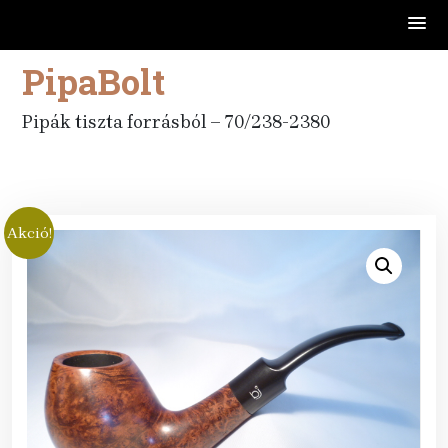
PipaBolt
Skip
to
content
Pipák tiszta forrásból – 70/238-2380
Akció!