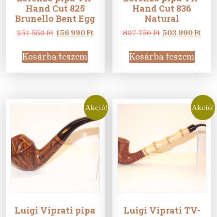
Hand Cut 825
Hand Cut 836
Brunello Bent Egg
Natural
Original
Current
Original
Curr
251 550
Ft
156 990
Ft
807 750
Ft
503 990
Ft
price
price
price
pric
was:
is:
was:
is:
Kosárba teszem
Kosárba teszem
251
156
807
503
550 Ft.
990 Ft.
750 Ft.
990 
Akció!
Akció!
Luigi Viprati pipa
Luigi Viprati TV-