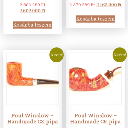
Original
Original
Cu
2 863 289
Ft
2 379 289
Ft
2 162 990
Ft
price
Current
price
pri
2 602 990
Ft
was:
price
was:
is:
Kosárba teszem
2
is:
2
2
Kosárba teszem
863
2
379
16
289 Ft.
602
289 Ft.
990
990 Ft.
Akció!
Akció!
Poul Winslow –
Poul Winslow –
Handmade C3. pipa
Handmade C5. pipa