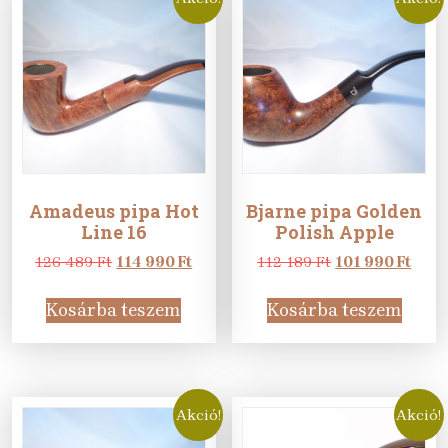
Amadeus pipa Hot
Bjarne pipa Golden
Line 16
Polish Apple
Original
Current
Original
Curr
126 489
Ft
114 990
Ft
112 189
Ft
101 990
Ft
price
price
price
price
was:
is:
was:
is:
Kosárba teszem
Kosárba teszem
126
114
112
101
489 Ft.
990 Ft.
189 Ft.
990 F
Akció!
Akció!