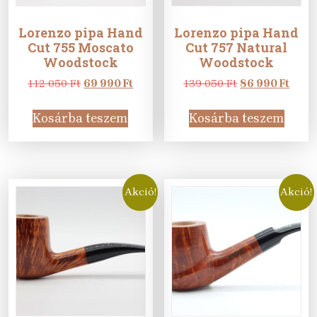
Lorenzo pipa Hand
Lorenzo pipa Hand
Cut 755 Moscato
Cut 757 Natural
Woodstock
Woodstock
Original
Current
Original
Curr
112 050
Ft
69 990
Ft
139 050
Ft
86 990
Ft
price
price
price
price
was:
is:
was:
is:
Kosárba teszem
Kosárba teszem
112
69
139
86
050 Ft.
990 Ft.
050 Ft.
990 F
Akció!
Akció!