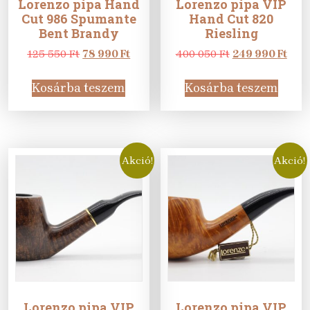
Lorenzo pipa Hand
Lorenzo pipa VIP
Cut 986 Spumante
Hand Cut 820
Bent Brandy
Riesling
Original
Current
Original
Curr
125 550
Ft
78 990
Ft
400 050
Ft
249 990
Ft
price
price
price
pric
was:
is:
was:
is:
Kosárba teszem
Kosárba teszem
125
78
400
249
550 Ft.
990 Ft.
050 Ft.
990 
Akció!
Akció!
Lorenzo pipa VIP
Lorenzo pipa VIP