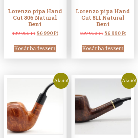
Lorenzo pipa Hand
Lorenzo pipa Hand
Cut 806 Natural
Cut 811 Natural
Bent
Bent
Original
Current
Original
Curr
139 050
Ft
86 990
Ft
139 050
Ft
86 990
Ft
price
price
price
price
was:
is:
was:
is:
Kosárba teszem
Kosárba teszem
139
86
139
86
050 Ft.
990 Ft.
050 Ft.
990 F
Akció!
Akció!