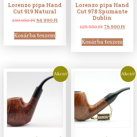
Lorenzo pipa Hand
Lorenzo pipa Hand
Cut 919 Natural
Cut 978 Spumante
Dublin
Original
Current
139 050
Ft
86 990
Ft
price
price
Original
Curr
125 550
Ft
78 990
Ft
was:
is:
price
price
Kosárba teszem
139
86
was:
is:
Kosárba teszem
050 Ft.
990 Ft.
125
78
550 Ft.
990 F
Akció!
Akció!