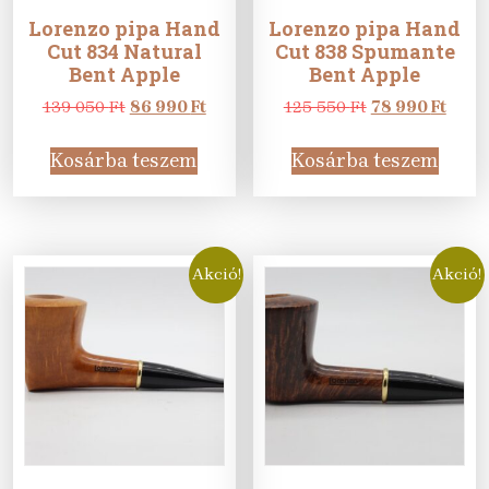
Lorenzo pipa Hand
Lorenzo pipa Hand
Cut 834 Natural
Cut 838 Spumante
Bent Apple
Bent Apple
Original
Current
Original
Curr
139 050
Ft
86 990
Ft
125 550
Ft
78 990
Ft
price
price
price
price
was:
is:
was:
is:
Kosárba teszem
Kosárba teszem
139
86
125
78
050 Ft.
990 Ft.
550 Ft.
990 F
Akció!
Akció!