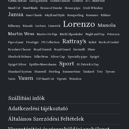
Garden
Georg Jensen
Golden Danish
Grafton
H. C. Andersen
Hand Cut
Hand Made
House of Smoke
House pipe
Irish Whiskey
Janua
Jean-Claude
Jekyll and Hyde
Kemperling
Kenmare
Kildare
Lorenzo
Manola
Killarney
Kinsale
Lectura
Limerick
Martin Wess
Mastro De Paja
Michl Alpenleder
Night and Day
Peterson
Rattray's
Pipe of year
Prestigio
PS Collection
Relief
Rock of Cashel
Rosslare Classic
Royal Danish
Royal Guard
Savinelli
Shaw
Sherlock Holmes
Silke Brun
Silver Cap
Specialty pipe
Spigot
Sport
Spigot Silver
Spitfire Meershaum
St. Patrick's Day
Standard System
Stanwell
Sterling
Summertime
Tankard
Trio
Tyrone
Vauen
Vario
VIP Hand Cut
Viprati
Winslow
Szállítási infók
Adatkezelési tájékoztató
Általános Szerződési Feltételek