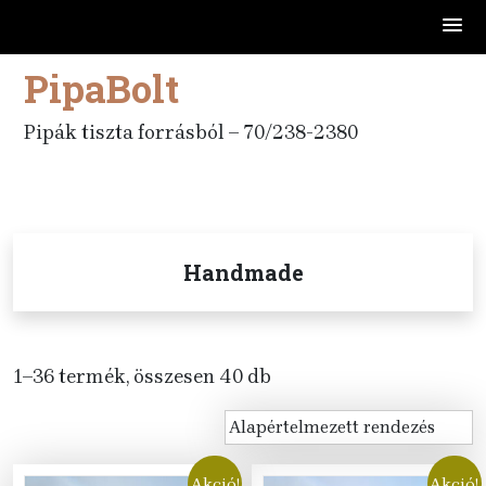
PipaBolt
Skip
to
content
Pipák tiszta forrásból – 70/238-2380
Handmade
1–36 termék, összesen 40 db
Akció!
Akció!