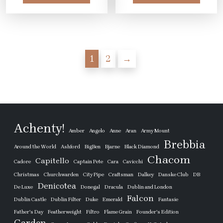
1
1
1
1
911
737
427
29
789 Ft.
990 Ft.
789 Ft.
990
1
2
→
Achenty!
Amber
Angelo
Anne
Aran
Army Mount
Brebbia
Around the World
Ashford
BigBen
Bjarne
Black Diamond
Chacom
Capitello
Cadore
Captain Pete
Cara
Cavicchi
Christmas
Churchwarden
City Pipe
Craftsman
Dalkey
Danske Club
DB
Denicotea
De Luxe
Donegal
Dracula
Dublin and London
Falcon
Dublin Castle
Dublin Filter
Duke
Emerald
Fantasie
Father's Day
Featherweight
Filtro
Flame Grain
Founder's Edition