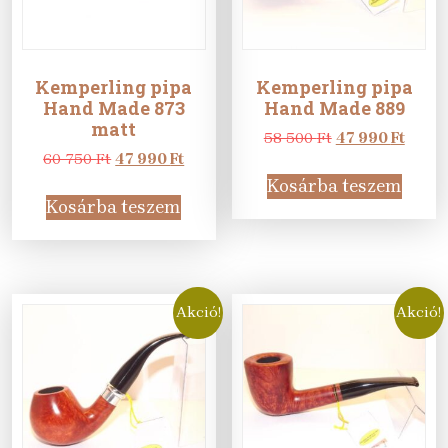
Kemperling pipa
Kemperling pipa
Hand Made 873
Hand Made 889
matt
Original
Curre
58 500
Ft
47 990
Ft
Original
Current
price
price
60 750
Ft
47 990
Ft
price
price
was:
is:
Kosárba teszem
was:
is:
58
47
Kosárba teszem
60
47
500 Ft.
990 Ft
750 Ft.
990 Ft.
Akció!
Akció!