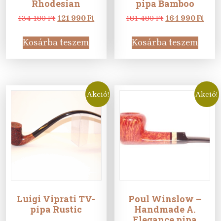
Rhodesian
pipa Bamboo
Original
Current
Original
Curr
134 189
Ft
121 990
Ft
181 489
Ft
164 990
Ft
price
price
price
pric
was:
is:
was:
is:
Kosárba teszem
Kosárba teszem
134
121
181
164
189 Ft.
990 Ft.
489 Ft.
990 F
Akció!
Akció!
Luigi Viprati TV-
Poul Winslow –
pipa Rustic
Handmade A.
Elegance pipa