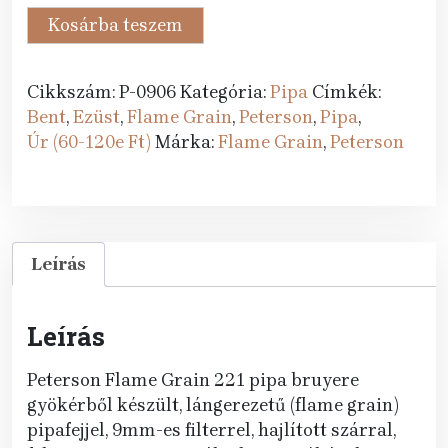
116
105
Peterson
Kosárba teszem
589 Ft.
990 Ft.
pipa
Flame
Cikkszám:
P-0906
Kategória:
Pipa
Címkék:
Grain
Bent
,
Ezüst
,
Flame Grain
,
Peterson
,
Pipa
,
221
Úr (60-120e Ft)
Márka:
Flame Grain
,
Peterson
F-
lip
mennyiség
Leírás
Leírás
Peterson Flame Grain 221 pipa bruyere
gyökérből készült, lángerezetű (flame grain)
pipafejjel, 9mm-es filterrel, hajlított szárral,