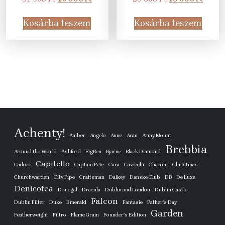
price
price
price
price
was:
is:
was:
is:
Kosárba teszem
Kosárba teszem
31
19
25
15
905 Ft.
990 Ft.
605 Ft.
990 Ft
Achenty!
Amber
Angelo
Anne
Aran
Army Mount
Brebbia
Around the World
Ashford
BigBen
Bjarne
Black Diamond
Capitello
Cadore
Captain Pete
Cara
Cavicchi
Chacom
Christmas
Churchwarden
City Pipe
Craftsman
Dalkey
Danske Club
DB
De Luxe
Denicotea
Donegal
Dracula
Dublin and London
Dublin Castle
Falcon
Dublin Filter
Duke
Emerald
Fantasie
Father's Day
Garden
Featherweight
Filtro
Flame Grain
Founder's Edition