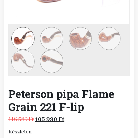
Peterson pipa Flame
Grain 221 F-lip
Original
Current
116 589
Ft
105 990
Ft
price
price
Készleten
was:
is: