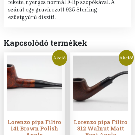
fekete, nyerges normál F-lip szopókával. A
szárát egy gravírozott 925 Sterling-
ezüstgyűrű díszíti.
Kapcsolódó termékek
Akció!
Akció!
Lorenzo pipa Filtro
Lorenzo pipa Filtro
141 Brown Polish
312 Walnut Matt
Apple
Bent Apple