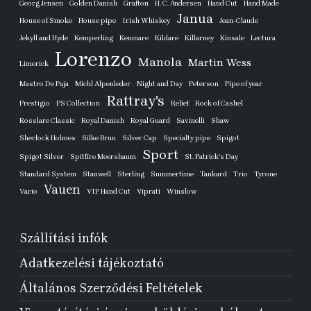
Georg Jensen
Golden Danish
Grafton
H. C. Andersen
Hand Cut
Hand Made
Janua
House of Smoke
House pipe
Irish Whiskey
Jean-Claude
Jekyll and Hyde
Kemperling
Kenmare
Kildare
Killarney
Kinsale
Lectura
Lorenzo
Manola
Martin Wess
Limerick
Mastro De Paja
Michl Alpenleder
Night and Day
Peterson
Pipe of year
Rattray's
Prestigio
PS Collection
Relief
Rock of Cashel
Rosslare Classic
Royal Danish
Royal Guard
Savinelli
Shaw
Sherlock Holmes
Silke Brun
Silver Cap
Specialty pipe
Spigot
Sport
Spigot Silver
Spitfire Meershaum
St. Patrick's Day
Standard System
Stanwell
Sterling
Summertime
Tankard
Trio
Tyrone
Vauen
Vario
VIP Hand Cut
Viprati
Winslow
Szállítási infók
Adatkezelési tájékoztató
Általános Szerződési Feltételek