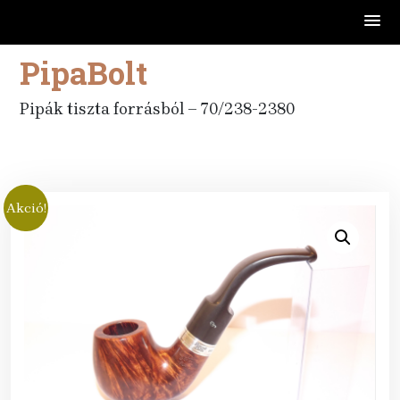
PipaBolt
Skip
to
content
Pipák tiszta forrásból – 70/238-2380
Akció!