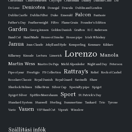
Christmas
Churchwarden
City Pipe
Craftsman
Dalkey
Danske Club
DB
Denicotea
De Luxe
Donegal
Dracula
Dublin and London
Falcon
Dublin Castle
Dublin Filter
Duke
Emerald
Fantasie
Father's Day
Featherweight
Filtro
Flame Grain
Founder's Edition
Garden
Georg Jensen
Golden Danish
Grafton
H. C. Andersen
Hand Cut
Hand Made
House of Smoke
House pipe
Irish Whiskey
Janua
Jean-Claude
Jekyll and Hyde
Kemperling
Kenmare
Kildare
Lorenzo
Manola
Killarney
Kinsale
Lectura
Limerick
Martin Wess
Mastro De Paja
Michl Alpenleder
Night and Day
Peterson
Rattray's
Pipe of year
Prestigio
PS Collection
Relief
Rock of Cashel
Rosslare Classic
Royal Danish
Royal Guard
Savinelli
Shaw
Sherlock Holmes
Silke Brun
Silver Cap
Specialty pipe
Spigot
Sport
Spigot Silver
Spitfire Meershaum
St. Patrick's Day
Standard System
Stanwell
Sterling
Summertime
Tankard
Trio
Tyrone
Vauen
Vario
VIP Hand Cut
Viprati
Winslow
Szállítási infók