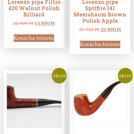
Lorenzo pipa Filtro
Lorenzo pipa
420 Walnut Polish
Spitfire 141
Billiard
Meershaum Brown
Polish Apple
Original
Current
22 905
Ft
14 990
Ft
price
price
Original
Curre
37 755
Ft
23 990
Ft
was:
is:
price
price
Kosárba teszem
22
14
was:
is:
Kosárba teszem
905 Ft.
990 Ft.
37
23
755 Ft.
990 Ft
Akció!
Akció!