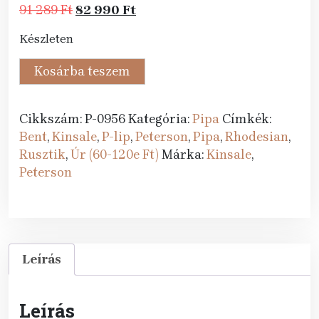
Original
Current
91 289
Ft
82 990
Ft
price
price
Készleten
was:
is:
91
82
Peterson
Kosárba teszem
289 Ft.
990 Ft.
pipa
Kinsale
Cikkszám:
P-0956
Kategória:
Pipa
Címkék:
XL14
Bent
,
Kinsale
,
P-lip
,
Peterson
,
Pipa
,
Rhodesian
,
Rustic
Rusztik
,
Úr (60-120e Ft)
Márka:
Kinsale
,
P-
Peterson
lip
mennyiség
Leírás
Leírás