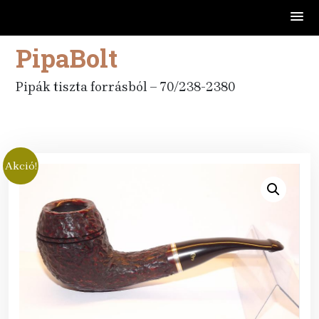
PipaBolt
Skip
to
content
Pipák tiszta forrásból – 70/238-2380
Akció!