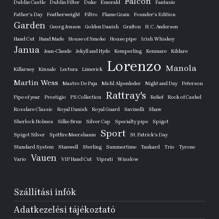
Falcon
Dublin Castle
Dublin Filter
Duke
Emerald
Fantasie
Father's Day
Featherweight
Filtro
Flame Grain
Founder's Edition
Garden
Georg Jensen
Golden Danish
Grafton
H. C. Andersen
Hand Cut
Hand Made
House of Smoke
House pipe
Irish Whiskey
Janua
Jean-Claude
Jekyll and Hyde
Kemperling
Kenmare
Kildare
Lorenzo
Manola
Killarney
Kinsale
Lectura
Limerick
Martin Wess
Mastro De Paja
Michl Alpenleder
Night and Day
Peterson
Rattray's
Pipe of year
Prestigio
PS Collection
Relief
Rock of Cashel
Rosslare Classic
Royal Danish
Royal Guard
Savinelli
Shaw
Sherlock Holmes
Silke Brun
Silver Cap
Specialty pipe
Spigot
Sport
Spigot Silver
Spitfire Meershaum
St. Patrick's Day
Standard System
Stanwell
Sterling
Summertime
Tankard
Trio
Tyrone
Vauen
Vario
VIP Hand Cut
Viprati
Winslow
Szállítási infók
Adatkezelési tájékoztató