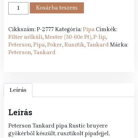
58
52
Peterson
Kosárba teszem
289 Ft.
990 Ft.
pipa
Tankard
Rustic
Cikkszám:
P-2777
Kategória:
Pipa
Címkék:
P-
Filter nélküli
,
Mester (30-60e Ft)
,
P-lip
,
lip
Peterson
,
Pipa
,
Poker
,
Rusztik
,
Tankard
Márka:
Poker
Peterson
,
Tankard
mennyiség
Leírás
Leírás
Peterson Tankard pipa Rustic bruyere
gyökérből készült, rusztikolt pipafejjel,