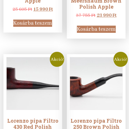
Apple
Meershaum Brown
Polish Apple
Original
Current
25 605
Ft
15 990
Ft
price
price
Original
Curre
37 755
Ft
23 990
Ft
was:
is:
price
price
Kosárba teszem
25
15
was:
is:
Kosárba teszem
605 Ft.
990 Ft.
37
23
755 Ft.
990 Ft
Akció!
Akció!
Lorenzo pipa Filtro
Lorenzo pipa Filtro
430 Red Polish
250 Brown Polish