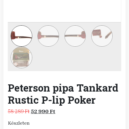
Peterson pipa Tankard
Rustic P-lip Poker
Original
Current
58 289
Ft
52 990
Ft
price
price
Készleten
was:
is: