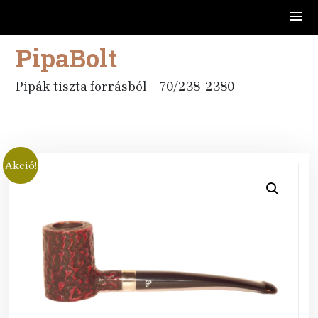
PipaBolt
Skip
to
content
Pipák tiszta forrásból – 70/238-2380
Akció!