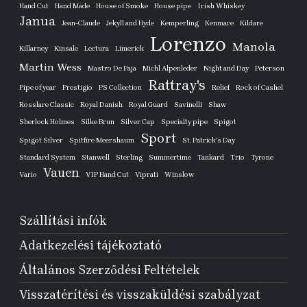
Hand Cut
Hand Made
House of Smoke
House pipe
Irish Whiskey
Janua
Jean-Claude
Jekyll and Hyde
Kemperling
Kenmare
Kildare
Lorenzo
Manola
Killarney
Kinsale
Lectura
Limerick
Martin Wess
Mastro De Paja
Michl Alpenleder
Night and Day
Peterson
Rattray's
Pipe of year
Prestigio
PS Collection
Relief
Rock of Cashel
Rosslare Classic
Royal Danish
Royal Guard
Savinelli
Shaw
Sherlock Holmes
Silke Brun
Silver Cap
Specialty pipe
Spigot
Sport
Spigot Silver
Spitfire Meershaum
St. Patrick's Day
Standard System
Stanwell
Sterling
Summertime
Tankard
Trio
Tyrone
Vauen
Vario
VIP Hand Cut
Viprati
Winslow
Szállítási infók
Adatkezelési tájékoztató
Általános Szerződési Feltételek
Visszatérítési és visszaküldési szabályzat