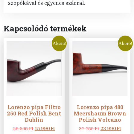
szopókával és egyenes szárral.
Kapcsolódó termékek
Akció!
Akció!
Lorenzo pipa Filtro
Lorenzo pipa 480
250 Red Polish Bent
Meershaum Brown
Dublin
Polish Volcano
Original
Current
Original
Curre
25 605
Ft
15 990
Ft
37 755
Ft
23 990
Ft