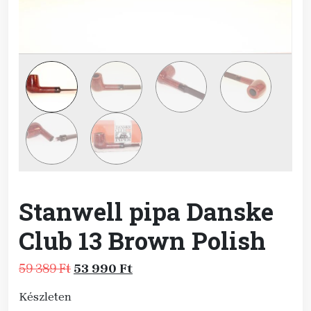
Stanwell pipa Danske
Club 13 Brown Polish
Original
Current
59 389
Ft
53 990
Ft
price
price
Készleten
was:
is: