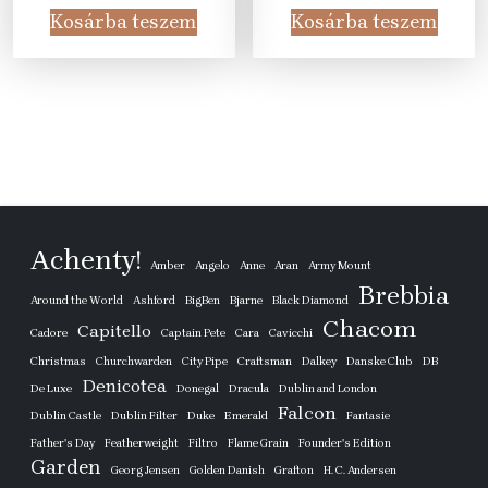
was:
is:
was:
is:
Kosárba teszem
Kosárba teszem
33
28
22
14
750 Ft.
990 Ft.
905 Ft.
990 Ft
Achenty!
Amber
Angelo
Anne
Aran
Army Mount
Brebbia
Around the World
Ashford
BigBen
Bjarne
Black Diamond
Chacom
Capitello
Cadore
Captain Pete
Cara
Cavicchi
Christmas
Churchwarden
City Pipe
Craftsman
Dalkey
Danske Club
DB
Denicotea
De Luxe
Donegal
Dracula
Dublin and London
Falcon
Dublin Castle
Dublin Filter
Duke
Emerald
Fantasie
Father's Day
Featherweight
Filtro
Flame Grain
Founder's Edition
Garden
Georg Jensen
Golden Danish
Grafton
H. C. Andersen