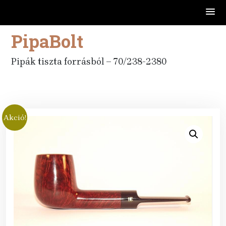
PipaBolt
Skip
to
content
Pipák tiszta forrásból – 70/238-2380
Akció!