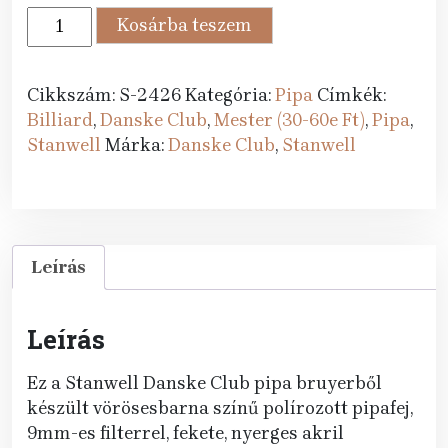
59
53
Stanwell
Kosárba teszem
389 Ft.
990 Ft.
pipa
Danske
Club
Cikkszám:
S-2426
Kategória:
Pipa
Címkék:
13
Billiard
,
Danske Club
,
Mester (30-60e Ft)
,
Pipa
,
Brown
Stanwell
Márka:
Danske Club
,
Stanwell
Polish
mennyiség
Leírás
Leírás
Ez a Stanwell Danske Club pipa bruyerből
készült vörösesbarna színű polírozott pipafej,
9mm-es filterrel, fekete, nyerges akril