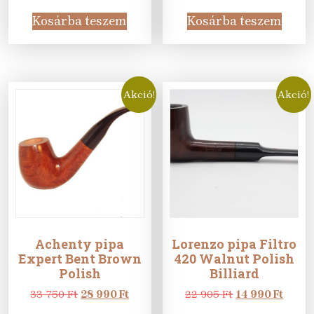
price
price
price
price
was:
is:
was:
is:
Kosárba teszem
Kosárba teszem
25
15
37
23
605 Ft.
990 Ft.
755 Ft.
990 Ft
Akció!
Akció!
Achenty pipa
Lorenzo pipa Filtro
Expert Bent Brown
420 Walnut Polish
Polish
Billiard
Original
Current
Original
Curre
33 750
Ft
28 990
Ft
22 905
Ft
14 990
Ft
price
price
price
price