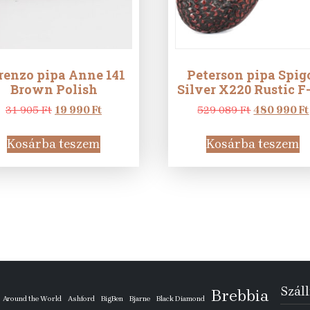
renzo pipa Anne 141
Peterson pipa Spig
Brown Polish
Silver X220 Rustic F
Original
Current
Original
31 905
Ft
19 990
Ft
529 089
Ft
480 990
Ft
price
price
price
was:
is:
was:
Kosárba teszem
Kosárba teszem
31
19
529
905 Ft.
990 Ft.
089 Ft.
Száll
Brebbia
Around the World
Ashford
BigBen
Bjarne
Black Diamond