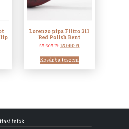
ot
Lorenzo pipa Filtro 311
-lip
Red Polish Bent
Current
Original
Current
25 605
Ft
15 990
Ft
price
price
price
is:
was:
is:
Kosárba teszem
480
25
15
990 Ft.
605 Ft.
990 Ft.
ítási infók