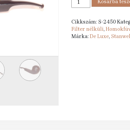
Kosárba tes
889 Ft.
990 
pipa
De
Luxe
Cikkszám:
S-2450
Kateg
191
Filter nélküli
,
Homokfúv
Black
Márka:
De Luxe
,
Stanwel
Sand
mennyiség