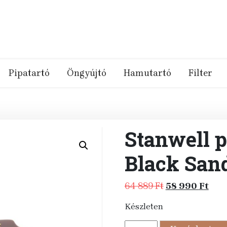
Pipatartó
Öngyújtó
Hamutartó
Filter
Stanwell p
Black San
Original
Cur
64 889
Ft
58 990
Ft
price
pric
Készleten
was:
is:
64
58
Stanwell