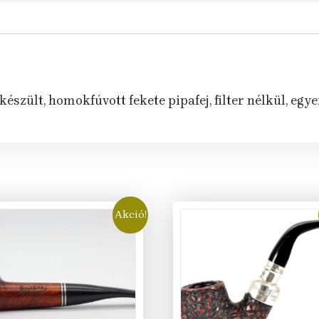
észült, homokfúvott fekete pipafej, filter nélkül, egy
Akció!