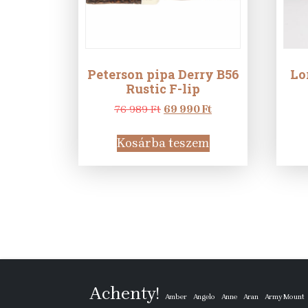
Peterson pipa Derry B56
Lo
Rustic F-lip
Original
Current
76 989
Ft
69 990
Ft
price
price
was:
is:
Kosárba teszem
76
69
989 Ft.
990 Ft.
Achenty!
Amber
Angelo
Anne
Aran
Army Mount