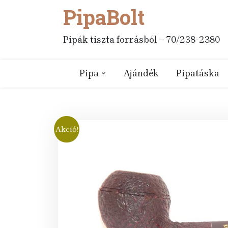
PipaBolt
Skip
to
content
Pipák tiszta forrásból – 70/238-2380
Pipa
Ajándék
Pipatáska
Akció!