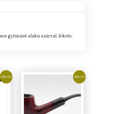
enes gyémánt alakú szárral, fekete,
Akció!
Akció!