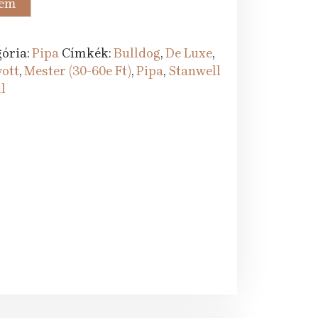
zem
Ft.
ória:
Pipa
Címkék:
Bulldog
,
De Luxe
,
ott
,
Mester (30-60e Ft)
,
Pipa
,
Stanwell
l