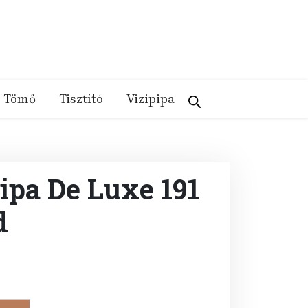
Tömő
Tisztító
Vizipipa
ipa De Luxe 191
d
rent
e