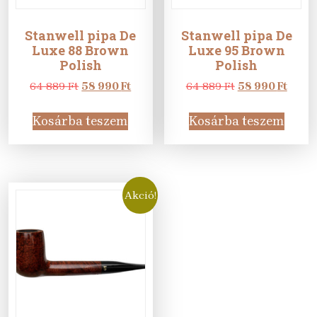
Stanwell pipa De
Stanwell pipa De
Luxe 88 Brown
Luxe 95 Brown
Polish
Polish
Original
Current
Original
Curre
64 889
Ft
58 990
Ft
64 889
Ft
58 990
Ft
price
price
price
price
was:
is:
was:
is:
Kosárba teszem
Kosárba teszem
64
58
64
58
889 Ft.
990 Ft.
889 Ft.
990 Ft
Akció!