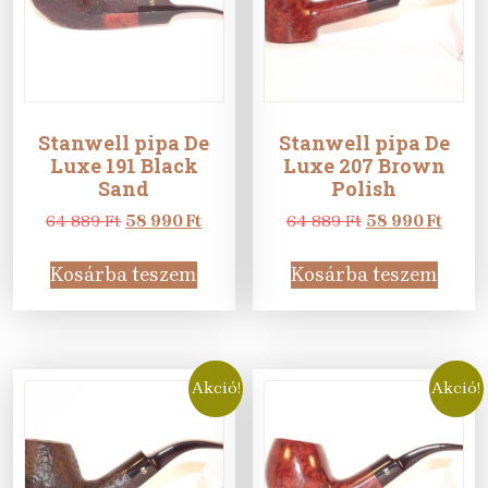
Stanwell pipa De
Stanwell pipa De
Luxe 191 Black
Luxe 207 Brown
Sand
Polish
Original
Current
Original
Curre
64 889
Ft
58 990
Ft
64 889
Ft
58 990
Ft
price
price
price
price
was:
is:
was:
is:
Kosárba teszem
Kosárba teszem
64
58
64
58
889 Ft.
990 Ft.
889 Ft.
990 Ft
Akció!
Akció!