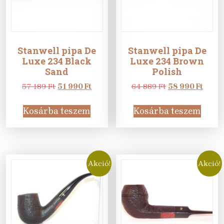
Stanwell pipa De
Stanwell pipa De
Luxe 234 Black
Luxe 234 Brown
Sand
Polish
Original
Current
Original
Curre
57 189
Ft
51 990
Ft
64 889
Ft
58 990
Ft
price
price
price
price
was:
is:
was:
is:
Kosárba teszem
Kosárba teszem
57
51
64
58
189 Ft.
990 Ft.
889 Ft.
990 Ft
Akció!
Akció!