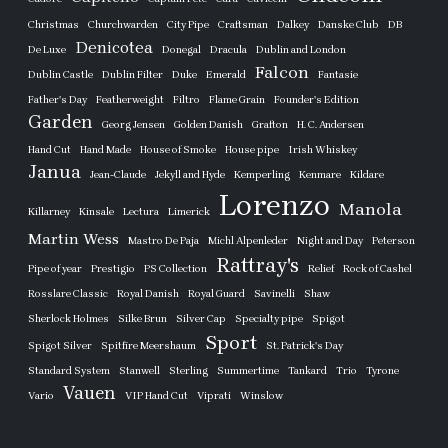
Christmas
Churchwarden
City Pipe
Craftsman
Dalkey
Danske Club
DB
Denicotea
De Luxe
Donegal
Dracula
Dublin and London
Falcon
Dublin Castle
Dublin Filter
Duke
Emerald
Fantasie
Father's Day
Featherweight
Filtro
Flame Grain
Founder's Edition
Garden
Georg Jensen
Golden Danish
Grafton
H. C. Andersen
Hand Cut
Hand Made
House of Smoke
House pipe
Irish Whiskey
Janua
Jean-Claude
Jekyll and Hyde
Kemperling
Kenmare
Kildare
Lorenzo
Manola
Killarney
Kinsale
Lectura
Limerick
Martin Wess
Mastro De Paja
Michl Alpenleder
Night and Day
Peterson
Rattray's
Pipe of year
Prestigio
PS Collection
Relief
Rock of Cashel
Rosslare Classic
Royal Danish
Royal Guard
Savinelli
Shaw
Sherlock Holmes
Silke Brun
Silver Cap
Specialty pipe
Spigot
Sport
Spigot Silver
Spitfire Meershaum
St. Patrick's Day
Standard System
Stanwell
Sterling
Summertime
Tankard
Trio
Tyrone
Vauen
Vario
VIP Hand Cut
Viprati
Winslow