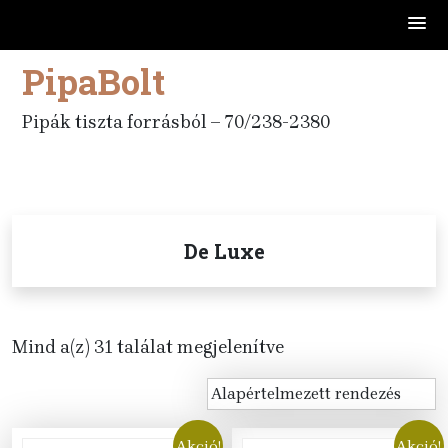
PipaBolt
Skip
to
content
Pipák tiszta forrásból – 70/238-2380
De Luxe
Mind a(z) 31 találat megjelenítve
Akció!
Akció!