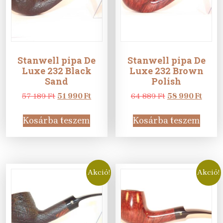
Stanwell pipa De
Stanwell pipa De
Luxe 232 Black
Luxe 232 Brown
Sand
Polish
Original
Current
Original
Curre
57 189
Ft
51 990
Ft
64 889
Ft
58 990
Ft
price
price
price
price
was:
is:
was:
is:
Kosárba teszem
Kosárba teszem
57
51
64
58
189 Ft.
990 Ft.
889 Ft.
990 Ft
Akció!
Akció!