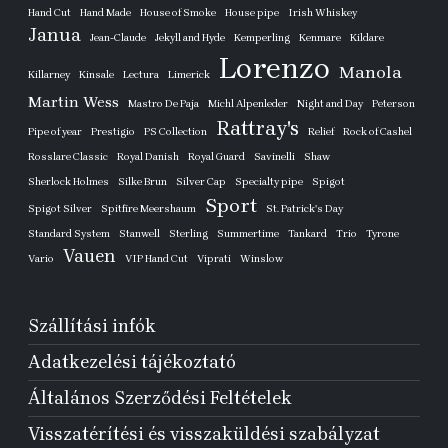
Hand Cut
Hand Made
House of Smoke
House pipe
Irish Whiskey
Janua
Jean-Claude
Jekyll and Hyde
Kemperling
Kenmare
Kildare
Lorenzo
Manola
Killarney
Kinsale
Lectura
Limerick
Martin Wess
Mastro De Paja
Michl Alpenleder
Night and Day
Peterson
Rattray's
Pipe of year
Prestigio
PS Collection
Relief
Rock of Cashel
Rosslare Classic
Royal Danish
Royal Guard
Savinelli
Shaw
Sherlock Holmes
Silke Brun
Silver Cap
Specialty pipe
Spigot
Sport
Spigot Silver
Spitfire Meershaum
St. Patrick's Day
Standard System
Stanwell
Sterling
Summertime
Tankard
Trio
Tyrone
Vauen
Vario
VIP Hand Cut
Viprati
Winslow
Szállítási infók
Adatkezelési tájékoztató
Általános Szerződési Feltételek
Visszatérítési és visszaküldési szabályzat