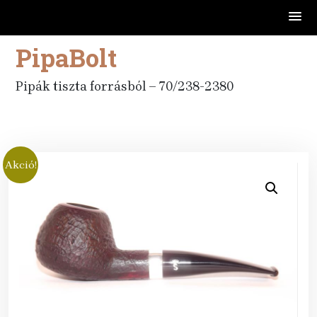
PipaBolt
Skip
to
content
Pipák tiszta forrásból – 70/238-2380
Akció!