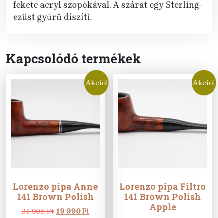
fekete acryl szopókával. A szárat egy Sterling-
ezüst gyűrű díszíti.
Kapcsolódó termékek
Akció!
Akció!
Lorenzo pipa Anne
Lorenzo pipa Filtro
141 Brown Polish
141 Brown Polish
Apple
Original
Current
31 905
Ft
19 990
Ft