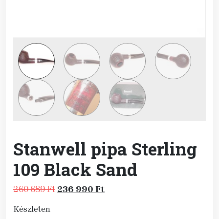
Stanwell pipa Sterling
109 Black Sand
Original
Current
260 689
Ft
236 990
Ft
price
price
Készleten
was:
is: