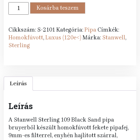
260
236
Stanwell
Kosárba teszem
689 Ft.
990 Ft.
pipa
Sterling
109
Cikkszám:
S-2101
Kategória:
Pipa
Címkék:
Black
Homokfúvott
,
Luxus (120e<)
Márka:
Stanwell
,
Sand
Sterling
mennyiség
Leírás
Leírás
A Stanwell Sterling 109 Black Sand pipa
bruyerből készült homokfúvott fekete pipafej,
9mm-es filterrel, enyhén hajlított szárral,