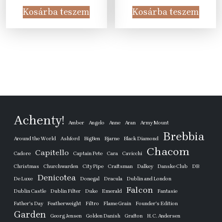
was:
is:
was:
is:
Kosárba teszem
Kosárba teszem
32
20
61
37
355 Ft.
990 Ft.
875 Ft.
990 Ft
Achenty!
Amber
Angelo
Anne
Aran
Army Mount
Brebbia
Around the World
Ashford
BigBen
Bjarne
Black Diamond
Chacom
Capitello
Cadore
Captain Pete
Cara
Cavicchi
Christmas
Churchwarden
City Pipe
Craftsman
Dalkey
Danske Club
DB
Denicotea
De Luxe
Donegal
Dracula
Dublin and London
Falcon
Dublin Castle
Dublin Filter
Duke
Emerald
Fantasie
Father's Day
Featherweight
Filtro
Flame Grain
Founder's Edition
Garden
Georg Jensen
Golden Danish
Grafton
H. C. Andersen